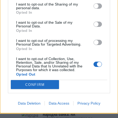
ДЕМОЛИРАЊЕ НА ФИЛИПЧЕ:
I want to opt-out of the Sharing of my
Мицкоски откри дека
personal data.
човекот појма нема од
Opted In
СУДСКАТА МАФИЈА РАБОТИ
ништо, освен за кеш
ВАКА - Судијата Вулнет Винца
I want to opt-out of the Sale of my
е пензиониран, три дена
Personal Data.
Opted In
откако му го врати пасошот
ПРЕДУПРЕДЕНИ СЕ: „Бугарија
на бизнисменот Марковски
итно ја преиспитува својата
I want to opt-out of processing my
Personal Data for Targeted Advertising.
одлука“
Opted In
Исчезнаа десетмина
I want to opt-out of Collection, Use,
алпинисти во лавина во
Retention, Sale, and/or Sharing of my
Пакистан- меѓу нив и познат
Personal Data that Is Unrelated with the
Purposes for which it was collected.
Непалец
Opted Out
СКОКНА МИНИМАЛНИОТ
ИЗНОС ЗА К-15: Еве колку
пари ќе ви легнат на сметка
CONFIRM
годинава
БЕЛ ШТРАЈК НА ГРАНИЦИТЕ:
Вака не било никогаш на
Data Deletion
Data Access
Privacy Policy
„Евзони“, а на „Градина“ се
чека и пет часа
Народна банка: НА