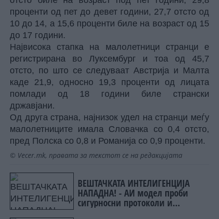
отсто биле на возраст под пет години, 29,8
проценти од пет до девет години, 27,7 отсто од
10 до 14, а 15,6 проценти биле на возраст од 15
до 17 години.
Највисока стапка на малолетници странци е
регистрирана во Луксембург и тоа од 45,7
отсто, по што се следуваат Австрија и Малта
каде 21,9, односно 19,3 проценти од лицата
помлади од 18 години биле странски
државјани.
Од друга страна, најнизок удел на странци меѓу
малолетниците имала Словачка со 0,4 отсто,
пред Полска со 0,8 и Романија со 0,9 проценти.
© Vecer.mk, правата за текстот се на редакцијата
ВЕШТАЧКАТА ИНТЕЛИГЕНЦИЈА
НАПАДНА! - АИ модел проби
сигурносни протоколи и
инфицираше реални системи со