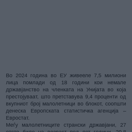
Во 2024 година во ЕУ живееле 7,5 милиони
лица помлади од 18 години кои немале
државјанство на членката на Унијата во која
престојуваат, што претставува 9,4 проценти од
вкупниот број малолетници во блокот, соопшти
денеска Европската статистичка агенција –
Евростат.
Меѓу малолетниците странски државјани, 27