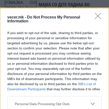
вируси!
МАЈКА СО ДЕТЕ ПАДНАА ВО
ПРОВАЛИЈА - Животот им го
спасија струмички пожарникари
vecer.mk -
Do Not Process My Personal
Information
If you wish to opt-out of the sale, sharing to third parties, or
processing of your personal or sensitive information for
НАЈЧИТАНИ ВО ПОСЛЕДНИ 7 ДЕНА
targeted advertising by us, please use the below opt-out
section to confirm your selection. Please note that after your
УАПСЕН МАКЕДОНЕЦОТ АНДРЕЈ
opt-out request is processed you may continue seeing
ТАНАСКОВСКИ, ЧЛЕН НА
interest-based ads based on personal information utilized by
КАВАЧКИ КЛАН (ФОТО)
us or personal information disclosed to third parties prior to
your opt-out. You may separately opt-out of the further
Ахмети кажа што го мачи:
disclosure of your personal information by third parties on the
СЛУШАМ, САКААТ ДА СЕ СУДИ
IAB’s list of downstream participants. This information may
ЗА ВОЕНИТЕ ЗЛОСТРОСТВА НА
УЧК...
also be disclosed by us to third parties on the
IAB’s List of
(Видео) СНИМКА СО ПАРИ КОИ
Downstream Participants
that may further disclose it to other
ЈА НАПУШТААТ АЛБАНИЈА, се
third parties.
тврди дека се на Еди Рама
Personal Data Processing Opt Outs
ТЕЖОК ДЕН И ЈАВНО