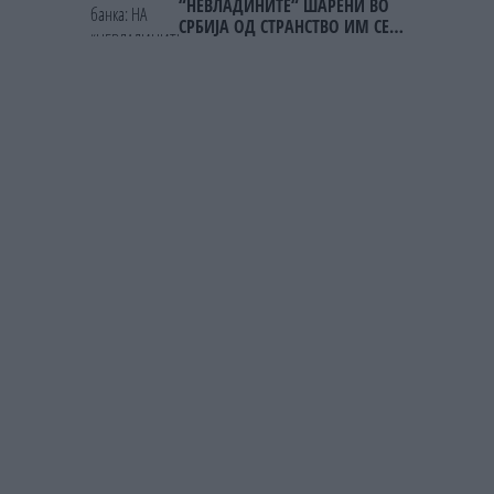
“НЕВЛАДИНИТЕ“ ШАРЕНИ ВО
СРБИЈА ОД СТРАНСТВО ИМ СЕ
ИСПЛАТЕНИ 1,3 МИЛИЈАРДИ
ЕВРА!!!