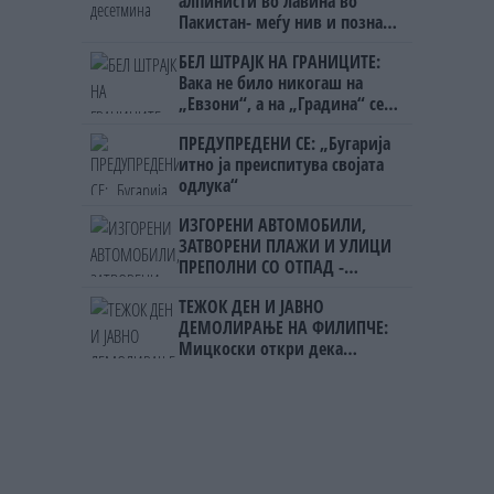
алпинисти во лавина во
Пакистан- меѓу нив и познат
Непалец
БЕЛ ШТРАЈК НА ГРАНИЦИТЕ:
Вака не било никогаш на
„Евзони“, а на „Градина“ се
чека и пет часа
ПРЕДУПРЕДЕНИ СЕ: „Бугарија
итно ја преиспитува својата
одлука“
ИЗГОРЕНИ АВТОМОБИЛИ,
ЗАТВОРЕНИ ПЛАЖИ И УЛИЦИ
ПРЕПОЛНИ СО ОТПАД -
Фнидек во хаос по
ТЕЖОК ДЕН И ЈАВНО
мигрантскиот бран кон Сеута
ДЕМОЛИРАЊЕ НА ФИЛИПЧЕ:
Мицкоски откри дека
човекот појма нема од
ништо, освен за кеш