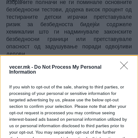
избраните полначи не ги поминале основните
безбедносни тестови, додека висок процент од
тестираните детски играчки претставувале
ризик за безбедноста бидејќи содржеле
хемикалии што ги надминувале законските
безбедносни граници или претставувале
опасност од задушување поради одвојливи
делови.
Одреден рок
vecer.mk -
Do Not Process My Personal
На „Тему“ му беше даден рок од 28 август 2026
Information
година да достави акционен план до
Комисијата, како што е пропишано со член 75
If you wish to opt-out of the sale, sharing to third parties, or
од Законот за дигитални услуги, пишува
processing of your personal or sensitive information for
„tportal“.
targeted advertising by us, please use the below opt-out
Планот мора да содржи мерки за отстранување
section to confirm your selection. Please note that after your
на прекршувањата на обврските за проценка на
opt-out request is processed you may continue seeing
interest-based ads based on personal information utilized by
ризикот. Одборот за дигитални услуги потоа ќе
us or personal information disclosed to third parties prior to
има еден месец од приемот на планот за да го
your opt-out. You may separately opt-out of the further
издаде своето мислење, а Комисијата ќе има