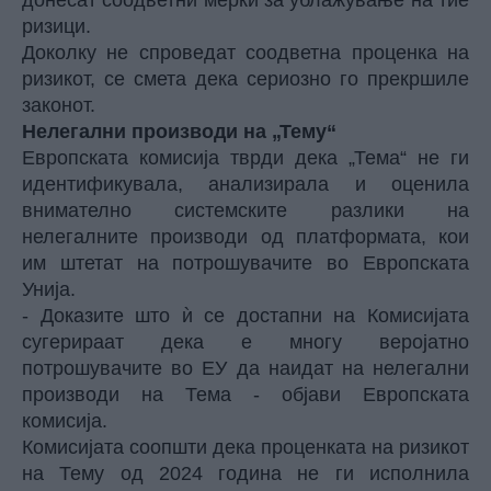
донесат соодветни мерки за ублажување на тие
ризици.
Доколку не спроведат соодветна проценка на
ризикот, се смета дека сериозно го прекршиле
законот.
Нелегални производи на „Тему“
Европската комисија тврди дека „Тема“ не ги
идентификувала, анализирала и оценила
внимателно системските разлики на
нелегалните производи од платформата, кои
им штетат на потрошувачите во Европската
Унија.
- Доказите што ѝ се достапни на Комисијата
сугерираат дека е многу веројатно
потрошувачите во ЕУ да наидат на нелегални
производи на Тема - објави Европската
комисија.
Комисијата соопшти дека проценката на ризикот
на Тему од 2024 година не ги исполнила