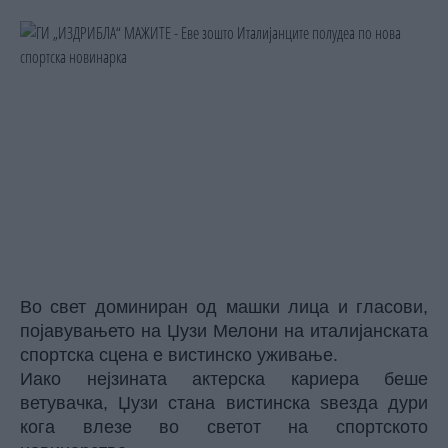
Во свет доминиран од машки лица и гласови,
појавувањето на Џузи Мелони на италијанската
спортска сцена е вистинско уживање.
Иако нејзината актерска кариера беше
ветувачка, Џузи стана вистинска ѕвезда дури
кога влезе во светот на спортското