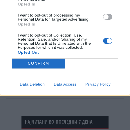
Opted In
I want to opt-out of processing my
Personal Data for Targeted Advertising.
Opted In
© Vecer.mk, правата за текстот се на редакцијата
I want to opt-out of Collection, Use,
Retention, Sale, and/or Sharing of my
Personal Data that Is Unrelated with the
Purposes for which it was collected.
Apple не попушта: НЕ И ДАВА
Opted Out
ПРИСТАП НА ПОЛИЦИЈАТА ДО
СОДРЖИНИТЕ НА СВОИТЕ
CONFIRM
КЛИЕНТИ
35 ГОДИНИ ОД ПРВИОТ КЛИК,
Првата веб - страница што го
Data Deletion
Data Access
Privacy Policy
„роди“ интернетот се уште
живеe
НАЈЧИТАНИ ВО ПОСЛЕДНИ 7 ДЕНА