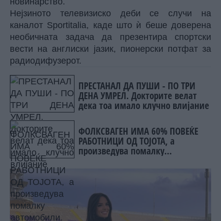
новинарство.
Нејзиното телевизиско деби се случи на
каналот Sportitalia, каде што ѝ беше доверена
необичната задача да презентира спортски
вести на англиски јазик, пионерски потфат за
радиодифузерот.
ПРЕСТАНАЛ ДА ПУШИ - ПО ТРИ
ДЕНА УМРЕЛ. Докторите велат
дека тоа имало клучно влијание
ФОЛКСВАГЕН ИМА 60% ПОВЕЌЕ
РАБОТНИЦИ ОД ТОЈОТА, а
произведува помалку
автомобили. Зошто?