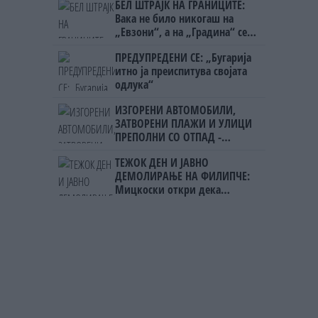
БЕЛ ШТРАЈК НА ГРАНИЦИТЕ:
Вака не било никогаш на
„Евзони“, а на „Градина“ се
чека и пет часа
ПРЕДУПРЕДЕНИ СЕ: „Бугарија
итно ја преиспитува својата
одлука“
ИЗГОРЕНИ АВТОМОБИЛИ,
ЗАТВОРЕНИ ПЛАЖИ И УЛИЦИ
ПРЕПОЛНИ СО ОТПАД -
Фнидек во хаос по
ТЕЖОК ДЕН И ЈАВНО
мигрантскиот бран кон Сеута
ДЕМОЛИРАЊЕ НА ФИЛИПЧЕ:
Мицкоски откри дека
човекот појма нема од
ништо, освен за кеш