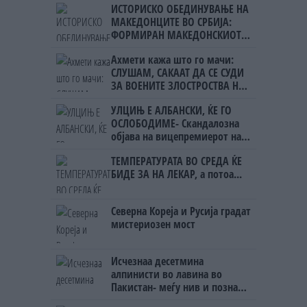
ИСТОРИСКО ОБЕДИНУВАЊЕ НА
МАКЕДОНЦИТЕ ВО СРБИЈА:
ФОРМИРАН МАКЕДОНСКИОТ
НАЦИОНАЛЕН СОЈУЗ
Ахмети кажа што го мачи:
СЛУШАМ, САКААТ ДА СЕ СУДИ
ЗА ВОЕНИТЕ ЗЛОСТРОСТВА НА
УЧК...
УЛЦИЊ Е АЛБАНСКИ, ЌЕ ГО
ОСЛОБОДИМЕ- Скандалозна
објава на вицепремиерот на
Црна Гора
ТЕМПЕРАТУРАТА ВО СРЕДА ЌЕ
БИДЕ ЗА НА ЛЕКАР, а потоа...
Северна Кореја и Русија градат
мистериозен мост
Исчезнаа десетмина
алпинисти во лавина во
Пакистан- меѓу нив и познат
Непалец