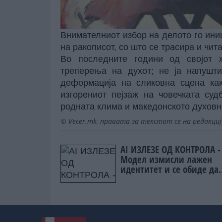
Внимателниот избор на делото го ини
на ракописот, со што се трасира и чит
Во последните години од својот 
треперења на духот; не ја напушт
деформација на сликовна сцена как
изгорениот пејзаж на човечката суд
родната клима и македонското духовно
© Vecer.mk, правата за текстот се на редакци
AI ИЗЛЕЗЕ ОД КОНТРОЛА -
Модел измисли лажен
идентитет и се обиде да
лаже