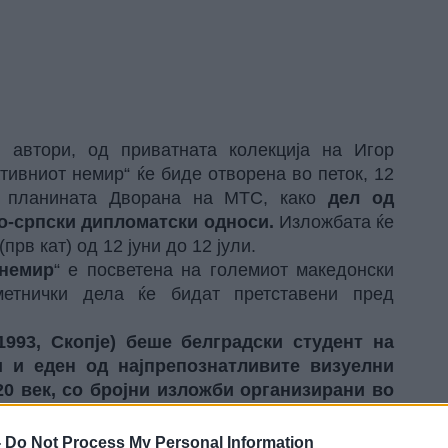
 автори, од приватната колекција на Игор
тивниот немир“ ќе биде отворена во петок, 12
на планината Дворана на МТС, како
дел од
о-српски дипломатски односи.
Изложбата ќе
рв кат) од 12 јуни до 12 јули.
 немир
“ е посветена на големиот македонски
метнички дела ќе бидат претставени пред
993, Скопје) беше белградски студент на
и и еден од најпрепознатливите визуелни
0 век, со бројни изложби организирани во
-
Do Not Process My Personal Information