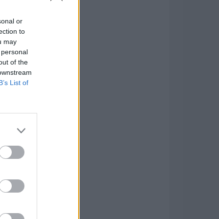
sonal or
ection to
ou may
 personal
out of the
 downstream
B’s List of