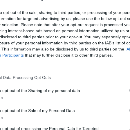
to opt-out of the sale, sharing to third parties, or processing of your per
formation for targeted advertising by us, please use the below opt-out s
r selection. Please note that after your opt-out request is processed y
eing interest-based ads based on personal information utilized by us or
disclosed to third parties prior to your opt-out. You may separately opt-
losure of your personal information by third parties on the IAB’s list of
. This information may also be disclosed by us to third parties on the
IA
Participants
that may further disclose it to other third parties.
а историчарка на уметност
Викторија Васева
l Data Processing Opt Outs
МИТОТ ЗА ЗАБРАНEТИТЕ
АД
ЈАГЛЕХИДРАТИ: Како да
o opt-out of the Sharing of my personal data.
јадете правилно при
инсулинска резистенција
In
дна од клучните фигури во развојот на
o opt-out of the Sale of my Personal Data.
ст од втората половина на 20 век — го
In
о Белград да ги претстави клучните
to opt-out of processing my Personal Data for Targeted