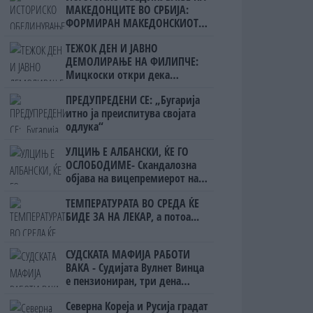
МАКЕДОНЦИТЕ ВО СРБИЈА:
ФОРМИРАН МАКЕДОНСКИОТ
НАЦИОНАЛЕН СОЈУЗ
ТЕЖОК ДЕН И ЈАВНО
ДЕМОЛИРАЊЕ НА ФИЛИПЧЕ:
Мицкоски откри дека
човекот појма нема од
ПРЕДУПРЕДЕНИ СЕ: „Бугарија
ништо, освен за кеш
итно ја преиспитува својата
одлука“
УЛЦИЊ Е АЛБАНСКИ, ЌЕ ГО
ОСЛОБОДИМЕ- Скандалозна
објава на вицепремиерот на
Црна Гора
ТЕМПЕРАТУРАТА ВО СРЕДА ЌЕ
БИДЕ ЗА НА ЛЕКАР, а потоа...
СУДСКАТА МАФИЈА РАБОТИ
ВАКА - Судијата Вулнет Винца
е пензиониран, три дена
откако му го врати пасошот
Северна Кореја и Русија градат
на бизнисменот Марковски