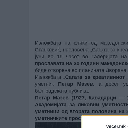
Изложбата на слики од македонски
Станковиќ, насловена „Сагата за креа
јуни во 19 часот во Галеријата 
прославата на 30 години македонск
биде отворена во планината Дворана (п
Изложбата „
Сагата за креативниот
уметник
Петар
Мазев
, а десет у
белградската публика.
Петар Мазев (1927, Кавадарци — 1
Академијата за ликовни уметност
уметници од втората половина на 2
уметничките простори во Белград.
vecer.mk 