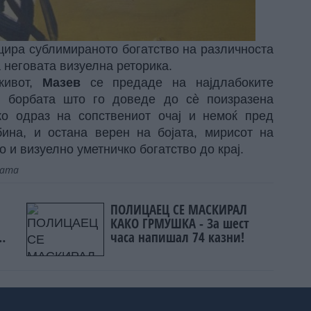
цира сублимираното богатство на различноста
а неговата визуелна реторика.
живот,
Мазев
се предаде на најдлабоките
и борбата што го доведе до сè поизразена
о одраз на сопствениот очај и немоќ пред
бина, и остана верен на бојата, мирисот на
 и визуелно уметничко богатство до крај.
јата
ПОЛИЦАЕЦ СЕ МАСКИРАЛ
КАКО ГРМУШКА - За шест
часа напишал 74 казни!