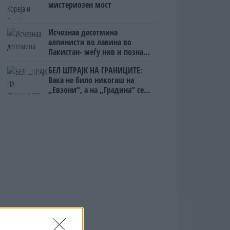
мистериозен мост
Исчезнаа десетмина
алпинисти во лавина во
Пакистан- меѓу нив и познат
Непалец
БЕЛ ШТРАЈК НА ГРАНИЦИТЕ:
Вака не било никогаш на
„Евзони“, а на „Градина“ се
чека и пет часа