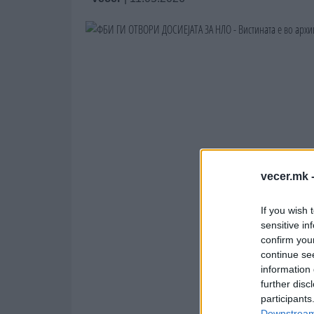
vecer.mk 
If you wish 
sensitive in
confirm you
continue se
information 
further disc
participants
Downstream 