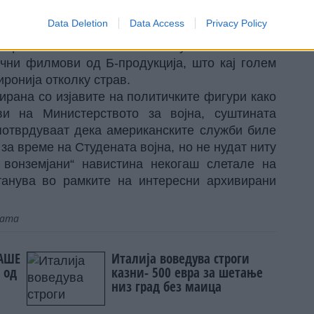
е извештаи честопати се само збирка на
Data Deletion
Data Access
Privacy Policy
собирал и складирал со децении. Многумина
 целосно се совпаѓаат со визуелниот стил на
чни филмови од Б-продукција, што кај голем
иронија отколку страв.
ирана со изјавите на политичките фигури како
и на Министерството за војна, суштината
потврдуваат дека американските служби биле
а време на Студената војна, но не нудат ниту
 вонземјани“ навистина некогаш слетале на
станува во рамките на интересни архивирани
јата
РАШЕ
Италија воведува строги
 од
казни- 500 евра за шетање
низ град без маица
!