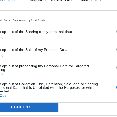
l Data Processing Opt Outs
анските архиви кои ги пренесува
„Дејли мејл“
идентификувани летала и нивните екипажи.
o opt-out of the Sharing of my personal data.
ва како екстремно ниски, со висина од околу
In
 кои потсетуваат на скафандери со кациги.
o opt-out of the Sale of my Personal Data.
етални објекти кои се движат нечујно и
In
ката, а во некои случаи се споменуваат дури
и метали и мистични микроскопски сфери по
to opt-out of processing my Personal Data for Targeted
ing.
In
КОЕ ВРЕМЕ НАЈБРЗО СЕ
o opt-out of Collection, Use, Retention, Sale, and/or Sharing
ПОМИНУВА „ЕВЗОНИ“? -
ersonal Data that Is Unrelated with the Purposes for which it
lected.
Неверојатно што вели
Out
ен
ChatGPT
CONFIRM
укажува на тоа дека тие претставуваат повеќе
ња и несертифицирани дојави отколку научен