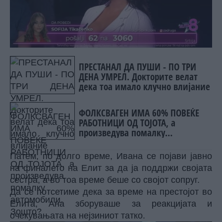
ПРЕСТАНАЛ ДА ПУШИ - ПО ТРИ
ДЕНА УМРЕЛ. Докторите велат
дека тоа имало клучно влијание
ФОЛКСВАГЕН ИМА 60% ПОВЕЌЕ
РАБОТНИЦИ ОД ТОЈОТА, а
произведува помалку
автомобили. Зошто?
Патем, по долго време, Ивана се појави јавно
на финалето на Елит за да ја поддржи својата
сестра, а во тоа време беше со својот сопруг.
Да се ​​потсетиме дека за време на престојот во
Елита, Ана зборуваше за реакцијата и
очекувањата на нејзиниот татко.