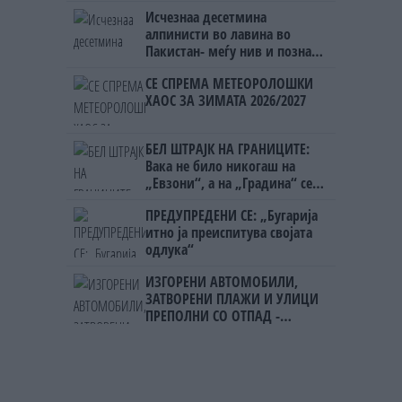
Исчезнаа десетмина
алпинисти во лавина во
Пакистан- меѓу нив и познат
Непалец
СЕ СПРЕМА МЕТЕОРОЛОШКИ
ХАОС ЗА ЗИМАТА 2026/2027
БЕЛ ШТРАЈК НА ГРАНИЦИТЕ:
Вака не било никогаш на
„Евзони“, а на „Градина“ се
чека и пет часа
ПРЕДУПРЕДЕНИ СЕ: „Бугарија
итно ја преиспитува својата
одлука“
ИЗГОРЕНИ АВТОМОБИЛИ,
ЗАТВОРЕНИ ПЛАЖИ И УЛИЦИ
ПРЕПОЛНИ СО ОТПАД -
Фнидек во хаос по
мигрантскиот бран кон Сеута