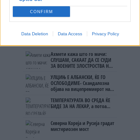
CONFIRM
НАЈЧИТАНИ ВО ПОСЛЕДНИ 7 ДЕНА
ИСТОРИСКО ОБЕДИНУВАЊЕ НА
Data Deletion
Data Access
Privacy Policy
МАКЕДОНЦИТЕ ВО СРБИЈА:
ФОРМИРАН МАКЕДОНСКИОТ
НАЦИОНАЛЕН СОЈУЗ
Ахмети кажа што го мачи:
СЛУШАМ, САКААТ ДА СЕ СУДИ
ЗА ВОЕНИТЕ ЗЛОСТРОСТВА НА
УЧК...
УЛЦИЊ Е АЛБАНСКИ, ЌЕ ГО
ОСЛОБОДИМЕ- Скандалозна
објава на вицепремиерот на
Црна Гора
ТЕМПЕРАТУРАТА ВО СРЕДА ЌЕ
БИДЕ ЗА НА ЛЕКАР, а потоа...
Северна Кореја и Русија градат
мистериозен мост