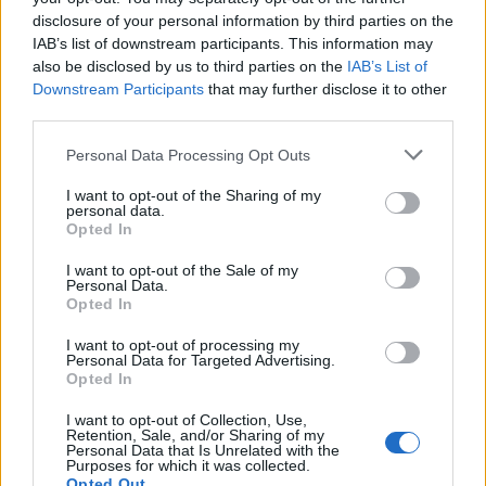
рано ќе се венчавме, но наместо тоа, тие
disclosure of your personal information by third parties on the
имаа синови.
IAB’s list of downstream participants. This information may
Им ги уништивме плановите. Наместо да се
also be disclosed by us to third parties on the
IAB’s List of
венчаме, се случи нешто сосема друго.
Downstream Participants
that may further disclose it to other
Благодарна сум затоа што моите родители ја
third parties.
поддржаа нашата промена. Конечно сум
Personal Data Processing Opt Outs
среќна и се будам среќна
- рече Ана низ солзи
во тоа време.
I want to opt-out of the Sharing of my
personal data.
© Vecer.mk, правата за текстот се на редакцијата
Opted In
I want to opt-out of the Sale of my
Apple не попушта: НЕ И ДАВА
Personal Data.
ПРИСТАП НА ПОЛИЦИЈАТА ДО
Opted In
СОДРЖИНИТЕ НА СВОИТЕ
КЛИЕНТИ
I want to opt-out of processing my
Personal Data for Targeted Advertising.
35 ГОДИНИ ОД ПРВИОТ КЛИК,
Opted In
Првата веб - страница што го
„роди“ интернетот се уште
I want to opt-out of Collection, Use,
Retention, Sale, and/or Sharing of my
живеe
Personal Data that Is Unrelated with the
Purposes for which it was collected.
Opted Out