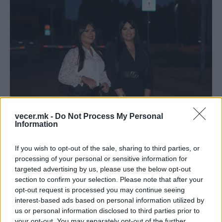
vecer.mk -
Do Not Process My Personal
Information
- Единствената личност од која некогаш
If you wish to opt-out of the sale, sharing to third parties, or
побарав прошка беше мојот татко, знам дека
processing of your personal or sensitive information for
не му беше лесно. Му ја бакнав раката и му
targeted advertising by us, please use the below opt-out
кажав што ме мачи.
section to confirm your selection. Please note that after your
Моите се Ром
и, рано се жениме па и за нас
opt-out request is processed you may continue seeing
се планираа свадби. Моите родители се
interest-based ads based on personal information utilized by
венчаа рано. Ако Ивана и јас бевме девојки,
us or personal information disclosed to third parties prior to
your opt-out. You may separately opt-out of the further