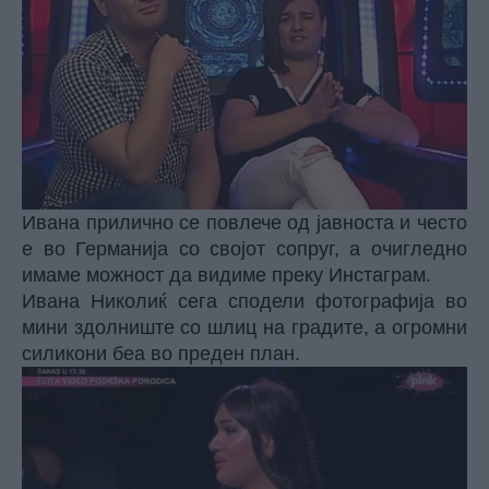
Ивана прилично се повлече од јавноста и често
е во Германија со својот сопруг, а очигледно
имаме можност да видиме преку Инстаграм.
Ивана Николиќ сега сподели фотографија во
мини здолниште со шлиц на градите, а огромни
силикони беа во преден план.