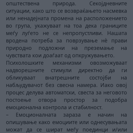
општествена природа. Секојдневните
ситуации, како што се возвраќањето насмевка
или ненадејната промена на расположението
во група, укажуваат на тоа дека границите
меѓу луѓето не се непропустливи. Нашата
вродена потреба за поврзување нè прави
природно подложни на преземање на
чувствата кои доаѓаат од опкружувањето.
Психолошките механизми овозможуваат
надворешните стимули директно да ги
обликуваат внатрешните состојби на
набљудувачот без свесна намера. Иако овој
процес делува автоматски, свеста за неговото
постоење отвора простор за подобра
емоционална контрола и стабилност.
– Емоционалната зараза е начин на
опишување како емоциите или однесувањата
можат да се шират меѓу поединци и/или