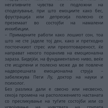
негативните чувства се подложни на
споделување, при што емоциите како бес,
фрустрација или депресија полесно се
преземаат во состојби на намалени
инхибиции.
– Примарните работи како лошиот сон, тоа
што не сте јаделе тој ден, како и претходно
постоечкиот стрес или преоптовареност, ќе
направат некого поранлив на емоционална
зараза. Бидејќи, на фундаментално ниво, веќе
сте исцрпени и полесно може да ве повлече
надворешната емоционална струја –
забележува Пеги Лу, доктор на науки и
психолог.
Без разлика дали е свесно или несвесно,
секоја промена на расположението настаната
со пресликување на туѓите состојби или со
усвојување на чувствата на групата