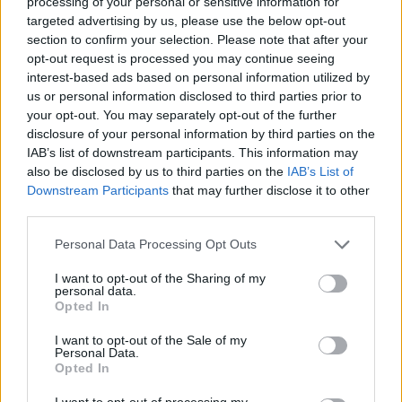
processing of your personal or sensitive information for
во фази.
targeted advertising by us, please use the below opt-out
– Прво, тука е мимикријата – вие се
section to confirm your selection. Please note that after your
насмевнувате, и моето лице едноставно се
opt-out request is processed you may continue seeing
насмевнува со вас. Потоа, тука е повратната
interest-based ads based on personal information utilized by
информација – еј, види, се смеам, а тоа ми
us or personal information disclosed to third parties prior to
your opt-out. You may separately opt-out of the further
кажува дека веројатно сум прилично среќен
disclosure of your personal information by third parties on the
во овој момент. И, конечно, тука е заразата –
IAB’s list of downstream participants. This information may
сега кога се смеам, само ќе продолжам и ќе ѝ
also be disclosed by us to third parties on the
IAB’s List of
се насмевнам на следната личност што ќе
Downstream Participants
that may further disclose it to other
помине покрај мене – забележува
third parties.
професионалниот советник Карл Насар,
Personal Data Processing Opt Outs
доктор на науки.
Насмевката и смеењето се, секако, позитивни
I want to opt-out of the Sharing of my
personal data.
начини на споделување на емоциите. Не е
Opted In
изненадувачки што кога некој ќе се насмевне
пресликувајќи ги туѓите емоции, тој исто така
I want to opt-out of the Sale of my
Personal Data.
се чувствува посреќен и под помал стрес.
Opted In
– Ги видовме ефектите на широко
I want to opt-out of processing my