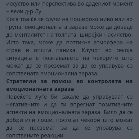
искуство или перспектива во дадениот момент
– вели д-р Лу.
Кога тоа ќе се случи на пошироко ниво или во
група, емоционалната зараза може да доведе
до менталитет на толпата, ширејќи насилство.
Исто така, може да поттикне атмосфера на
страв и општа паника. Клучот во секоја
ситуација е познавањето на чекорите што
можат да се преземат за да се управува со
сопствената емоционална зараза.
Стратегии за помош во контролата на
емоционалната зараза
Повеќето луѓе би сакале да управуваат со
негативните и да ги впрегнат позитивните
аспекти на емоционалната зараза. Било да се
добри или лоши, постојат чекори што можат
да се преземат за да се управува со
сопствените реакции.