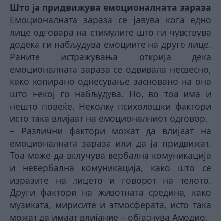
Што ја придвижува емоционалната зараза
Емоционалната зараза се јавува кога едно
лице одговара на стимулите што ги чувствува
додека ги набљудува емоциите на друго лице.
Раните истражувања открија дека
емоционалната зараза се одвивала несвесно,
како копирано однесување засновано на она
што некој го набљудува. Но, во тоа има и
нешто повеќе. Неколку психолошки фактори
исто така влијаат на емоционалниот одговор.
– Различни фактори можат да влијаат на
емоционалната зараза или да ја придвижат.
Тоа може да вклучува вербална комуникација
и невербална комуникација, како што се
изразите на лицето и говорот на телото.
Други фактори на животната средина, како
музиката, мирисите и атмосферата, исто така
можат да имаат влијание – објаснува Амодио.