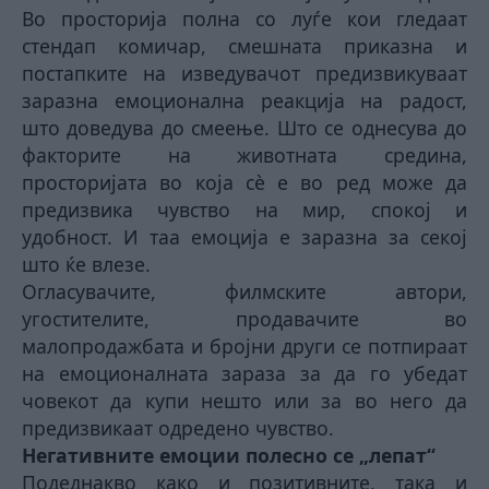
Во просторија полна со луѓе кои гледаат
стендап комичар, смешната приказна и
постапките на изведувачот предизвикуваат
заразна емоционална реакција на радост,
што доведува до смеење. Што се однесува до
факторите на животната средина,
просторијата во која сè е во ред може да
предизвика чувство на мир, спокој и
удобност. И таа емоција е заразна за секој
што ќе влезе.
Огласувачите, филмските автори,
угостителите, продавачите во
малопродажбата и бројни други се потпираат
на емоционалната зараза за да го убедат
човекот да купи нешто или за во него да
предизвикаат одредено чувство.
Негативните емоции полесно се „лепат“
Подеднакво како и позитивните, така и