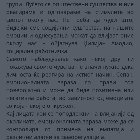
групи. Луѓето се општествени суштества и ние
реагираме и одговараме на стимулите во
светот околу нас. Не треба да чуди што,
бидејќи сме социјални суштества, на нашите
емоции и однесувања можат да влијаат оние
околу нас – објаснува Џилијан Амодио,
социјална работничка.
Самото набљудување како некој друг ги
покажува своите чувства не значи нужно дека
личноста ќе реагира на истиот начин. Сепак,
емоционалната зараза го прави тоа
поверојатно и може да биде позитивна или
негативна работа, во зависност од емоцијата
со која некој е опкружен.
Кај лицата кои се поподложни на влијанија од
околината, емоционалната зараза може да се
контролира со примена на емпатија и
различни алатки за саморегулација.