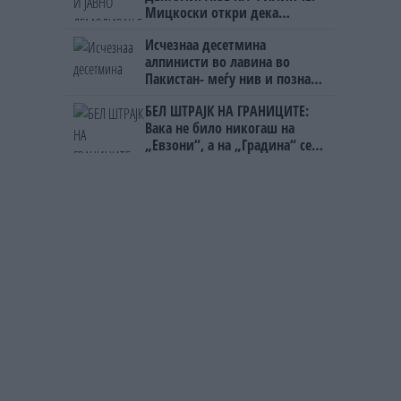
Мицкоски откри дека
човекот појма нема од
Исчезнаа десетмина
ништо, освен за кеш
алпинисти во лавина во
Пакистан- меѓу нив и познат
Непалец
БЕЛ ШТРАЈК НА ГРАНИЦИТЕ:
Вака не било никогаш на
„Евзони“, а на „Градина“ се
чека и пет часа