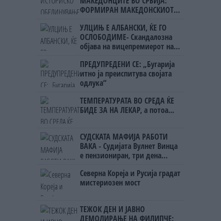
МАКЕДОНЦИТЕ ВО СРБИЈА:
ФОРМИРАН МАКЕДОНСКИОТ
НАЦИОНАЛЕН СОЈУЗ
УЛЦИЊ Е АЛБАНСКИ, ЌЕ ГО
ОСЛОБОДИМЕ- Скандалозна
објава на вицепремиерот на
Црна Гора
ПРЕДУПРЕДЕНИ СЕ: „Бугарија
итно ја преиспитува својата
одлука“
ТЕМПЕРАТУРАТА ВО СРЕДА ЌЕ
БИДЕ ЗА НА ЛЕКАР, а потоа...
СУДСКАТА МАФИЈА РАБОТИ
ВАКА - Судијата Вулнет Винца
е пензиониран, три дена
откако му го врати пасошот
Северна Кореја и Русија градат
на бизнисменот Марковски
мистериозен мост
ТЕЖОК ДЕН И ЈАВНО
ДЕМОЛИРАЊЕ НА ФИЛИПЧЕ: