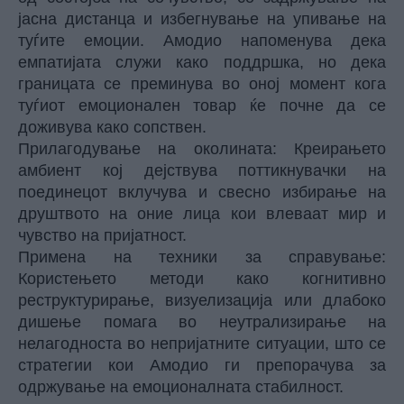
јасна дистанца и избегнување на упивање на
туѓите емоции. Амодио напоменува дека
емпатијата служи како поддршка, но дека
границата се преминува во оној момент кога
туѓиот емоционален товар ќе почне да се
доживува како сопствен.
Прилагодување на околината: Креирањето
амбиент кој дејствува поттикнувачки на
поединецот вклучува и свесно избирање на
друштвото на оние лица кои влеваат мир и
чувство на пријатност.
Примена на техники за справување:
Користењето методи како когнитивно
реструктурирање, визуелизација или длабоко
дишење помага во неутрализирање на
нелагодноста во непријатните ситуации, што се
стратегии кои Амодио ги препорачува за
одржување на емоционалната стабилност.