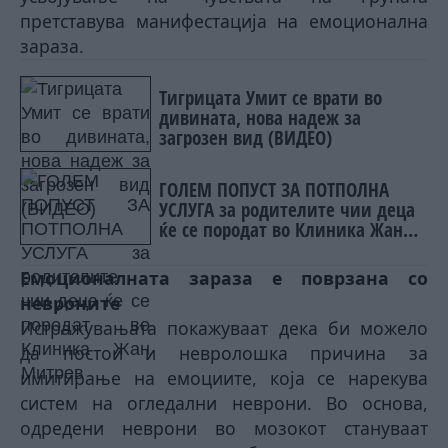
претставува манифестација на емоционална
зараза.
Тигрицата Умит се врати во
дивината, нова надеж за
загрозен вид (ВИДЕО)
ГОЛЕМ ПОПУСТ ЗА ПОТПОЛНА
УСЛУГА за родителите чии деца
ќе се породат во Клиника Жан
Митрев
Емоционалната зараза е поврзана со
невроните
Истражувањата покажуваат дека би можело
да постои и невролошка причина за
имитирање
на емоциите, која се нарекува
систем на огледални неврони. Во основа,
одредени неврони во мозокот стануваат