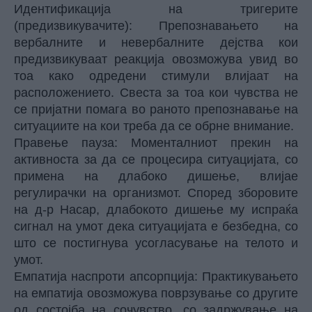
Идентификација на тригерите
(предизвикувачите): Препознавањето на
вербалните и невербалните дејства кои
предизвикуваат реакција овозможува увид во
тоа како одредени стимули влијаат на
расположението. Свеста за тоа кои чувства не
се пријатни помага во раното препознавање на
ситуациите на кои треба да се обрне внимание.
Правење пауза: Моменталниот прекин на
активноста за да се процесира ситуацијата, со
примена на длабоко дишење, влијае
регулирачки на организмот. Според зборовите
на д-р Насар, длабокото дишење му испраќа
сигнал на умот дека ситуацијата е безбедна, со
што се постигнува усогласување на телото и
умот.
Емпатија наспроти апсорпција: Практикувањето
на емпатија овозможува поврзување со другите
од состојба на сочувство, со задржување на