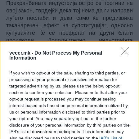
Прехранбената индустрија остро се противи на
овој закон, тврдејќи дека тој нема да ги направи
луѓето послаби и дека само ќе предизвика
таканаречен „ефект на супституција“, односно
купувачите ќе се префрлат на други благи
производи. Дополнително, индустријата
предупредува на зголемени бирократски
vecer.mk -
Do Not Process My Personal
трошоци кои на крајот ќе ги платат
Information
потрошувачите, што најмногу би ги погодило
помалите компании и семејствата со пониски
If you wish to opt-out of the sale, sharing to third parties, or
приходи. Сепак, јавно-здравствените експерти
processing of your personal or sensitive information for
контрааргументираат дека токму
targeted advertising by us, please use the below opt-out
посиромашните слоеви би имале најголема
section to confirm your selection. Please note that after your
opt-out request is processed you may continue seeing
корист бидејќи тие се најмногу погодени од
interest-based ads based on personal information utilized by
болести поврзани со дебелината и дијабетесот.
us or personal information disclosed to third parties prior to
Иако предлогот допрва треба да ја помине
your opt-out. You may separately opt-out of the further
парламентарната процедура, експертите се
disclosure of your personal information by third parties on the
сложни дека самиот данок не е доволен и дека
IAB’s list of downstream participants. This information may
е потребен поширок пакет мерки, како поздрава
also be disclosed by us to third parties on the
IAB’s List of