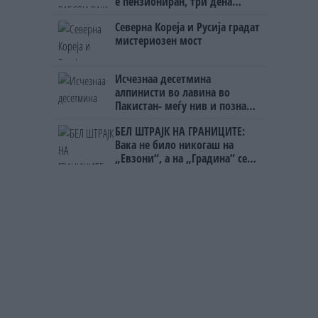
е пензиониран, три дена
откако му го врати пасошот
Северна Кореја и Русија градат
на бизнисменот Марковски
мистериозен мост
Исчезнаа десетмина
алпинисти во лавина во
Пакистан- меѓу нив и познат
Непалец
БЕЛ ШТРАЈК НА ГРАНИЦИТЕ:
Вака не било никогаш на
„Евзони“, а на „Градина“ се
чека и пет часа