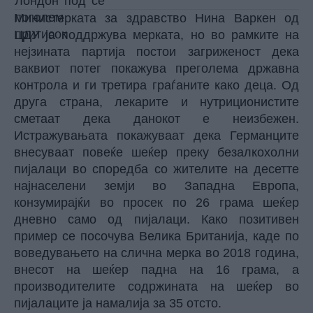
Министерката за здравство Нина Варкен од
ЦДУ ја поддржува мерката, но во рамките на
нејзината партија постои загриженост дека
ваквиот потег покажува преголема државна
контрола и ги третира граѓаните како деца. Од
друга страна, лекарите и нутриционистите
сметаат дека данокот е неизбежен.
Истражувањата покажуваат дека Германците
внесуваат повеќе шеќер преку безалкохолни
пијалаци во споредба со жителите на десетте
најнаселени земји во Западна Европа,
конзумирајќи во просек по 26 грама шеќер
дневно само од пијалаци. Како позитивен
пример се посочува Велика Британија, каде по
воведувањето на слична мерка во 2018 година,
внесот на шеќер падна на 16 грама, а
производителите содржината на шеќер во
пијалаците ја намалија за 35 отсто.