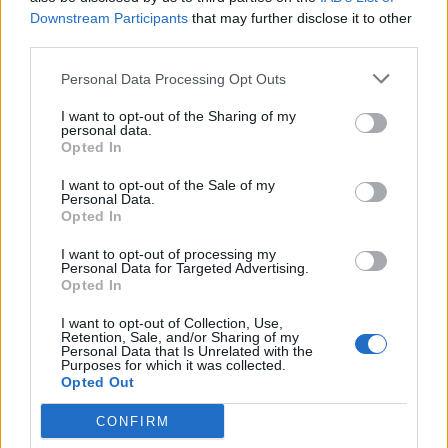
храна во училиштата и ограничување на
Downstream Participants
that may further disclose it to other
third parties.
маркетингот за нездрави производи.
© Vecer.mk, правата за текстот се на редакцијата
Personal Data Processing Opt Outs
I want to opt-out of the Sharing of my
Одложено дејство на топлотниот
personal data.
бран ПОСЛЕДИЦИ ОД ЖЕШТИНИТЕ
Opted In
КОИ ТРААТ СО НЕДЕЛИ
I want to opt-out of the Sale of my
Personal Data.
Помрачувањата носат среќа:
Opted In
Четири хороскопски знаци за
I want to opt-out of processing my
кои август ќе биде совршен
Personal Data for Targeted Advertising.
месец
Opted In
I want to opt-out of Collection, Use,
Retention, Sale, and/or Sharing of my
Personal Data that Is Unrelated with the
Purposes for which it was collected.
НАЈЧИТАНИ ВО ПОСЛЕДНИ 7 ДЕНА
Opted Out
Ахмети кажа што го мачи:
CONFIRM
СЛУШАМ, САКААТ ДА СЕ СУДИ