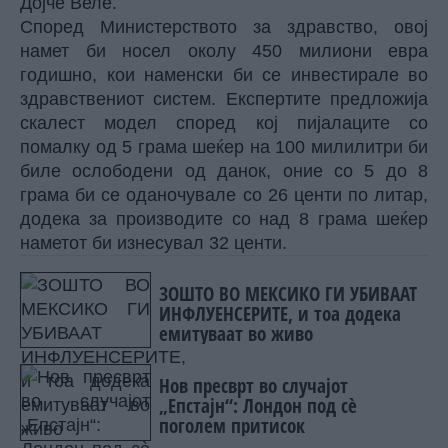
Дојче Веле
.
Според Министерството за здравство, овој
намет би носел околу 450 милиони евра
годишно, кои наменски би се инвестирале во
здравствениот систем. Експертите предложија
скалест модел според кој пијалаците со
помалку од 5 грама шеќер на 100 милилитри би
биле ослободени од данок, оние со 5 до 8
грама би се оданочувале со 26 центи по литар,
додека за производите со над 8 грама шеќер
наметот би изнесувал 32 центи.
ЗОШТО ВО МЕКСИКО ГИ УБИВААТ
ИНФЛУЕНСЕРИТЕ, и тоа додека
емитуваат во живо
Нов пресврт во случајот
„Епстајн“: Лондон под сè
поголем притисок