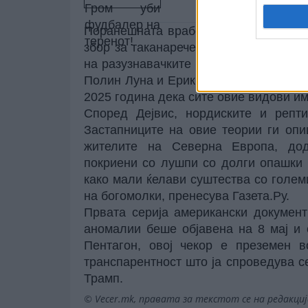
Поранешната вработена во AAWSAP, 
збор за таканаречените „сиви“, „норди
на разузнавачките информации, Дејви
Полин Луна и Ерик Бурлисон на сосл
2025 година дека сите овие видови 
Според Дејвис, нордиските и репти
Застапниците на овие теории ги опи
жителите на Северна Европа, дод
покриени со лушпи со долги опашки 
како мали ќелави суштества со голем
на богомолки, пренесува Газета.Ру.
Првата серија американски докумен
аномалии беше објавена на 8 мај и с
Пентагон, овој чекор е преземен в
транспарентност што ја спроведува с
Трамп.
© Vecer.mk, правата за текстот се на редакци