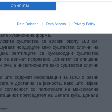
CONFIRM
д-р Ерика Дејвис, прецизираше дека станува
јци“, „инсектоиди“ и „рептилоиди“. Врз основа
с им кажа на конгресменките Ненси Мејс, Ени
Data Deletion
Data Access
Privacy Policy
ушувањето на Фондот за откривање на UAP во
имале хуманоидна форма.
лските суштества се високи околу 183 см.
шуваат нордијците како суштества слични на
ека рептилците се хуманоидни суштества
и се движат исправено. „Сивите“ се опишани
и очи, а инсектиоидите како суштества слични
ти што содржат информации за НЛО и разни
ега е достапна за јавноста. Како што изјави
о согласност со политиката на максимална
егашниот претседател на Белата куќа, Доналд
јата