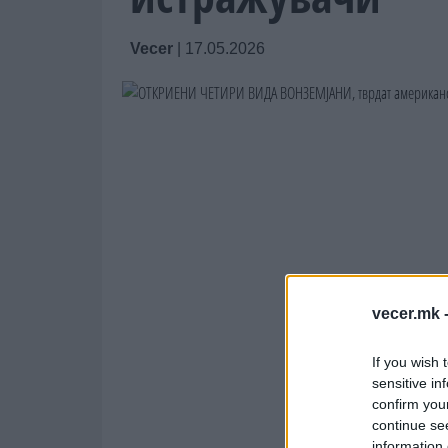
Vecer
|
17.05.2026
vecer.mk 
If you wish 
sensitive in
confirm you
continue se
information 