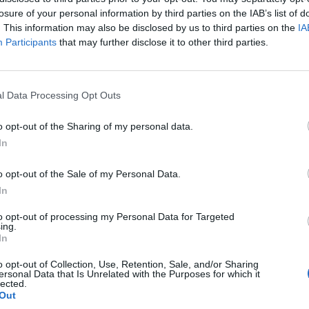
losure of your personal information by third parties on the IAB’s list of
. This information may also be disclosed by us to third parties on the
IA
Participants
that may further disclose it to other third parties.
l Data Processing Opt Outs
 наводно се откриени четири различни вида
 неидентификувани летачки објекти (НЛО).
o opt-out of the Sharing of my personal data.
ај, цитирајќи го поранешниот истражувач на
In
 Хел Путоф.
иректор“, 89-годишниот научник објасни дека
o opt-out of the Sale of my Personal Data.
 операциите за опоравување по несреќите.
In
малку четири различни вида суштества. Путоф
to opt-out of processing my Personal Data for Targeted
ен пристап до материјалите, но им верува на
ing.
In
o opt-out of Collection, Use, Retention, Sale, and/or Sharing
-
Неколку идеи за генијален
ersonal Data that Is Unrelated with the Purposes for which it
ручек на море без премногу
lected.
готвење и миење
Out