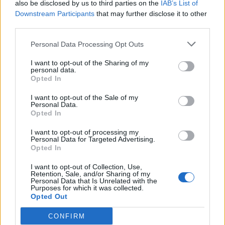
also be disclosed by us to third parties on the
IAB’s List of
вкус. Не е само лименка. Таа е симбол што сите
Downstream Participants
that may further disclose it to other
ја препознаваат, без разлика на јазик, земја или
third parties.
генерација.
Personal Data Processing Opt Outs
© Vecer.mk, правата за текстот се на редакцијата
I want to opt-out of the Sharing of my
personal data.
Се шири нафтената дамка кај
Opted In
брегот на Оман, невладини
организации предупредуваат за
I want to opt-out of the Sale of my
ризик од еколошка катастрофа
Personal Data.
Opted In
Рекорден интерес за
помрачувањето на Сонцето на 12
I want to opt-out of processing my
август: ОПТИЧАРИТЕ ВО БЕЛГИЈА
Personal Data for Targeted Advertising.
ОСТАНУВААТ БЕЗ ЗАЛИХИ
Opted In
I want to opt-out of Collection, Use,
Retention, Sale, and/or Sharing of my
Personal Data that Is Unrelated with the
Purposes for which it was collected.
Opted Out
НАЈЧИТАНИ ВО ПОСЛЕДНИ 7 ДЕНА
CONFIRM
Ахмети кажа што го мачи: