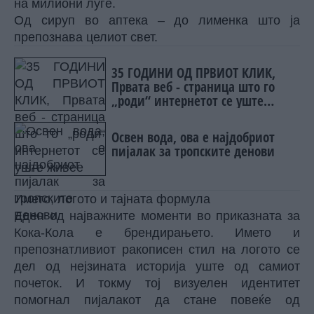
на милиони луѓе.
Од сируп во аптека – до лименка што ја
препознава целиот свет.
35 ГОДИНИ ОД ПРВИОТ КЛИК,
Првата веб - страница што го
„роди“ интернетот се уште
живеe
Освен вода, ова е најдобриот
пијалак за тропските денови
Името, логото и тајната формула
Еден од најважните моменти во приказната за
Кока-Кола е брендирањето. Името и
препознатливиот ракописен стил на логото се
дел од нејзината историја уште од самиот
почеток. И токму тој визуелен идентитет
помогнал пијалакот да стане повеќе од