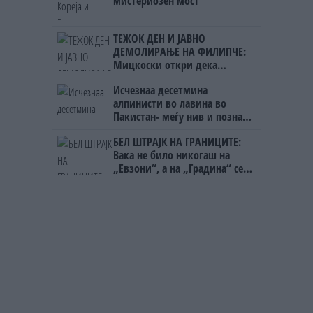
мистериозен мост
ТЕЖОК ДЕН И ЈАВНО
ДЕМОЛИРАЊЕ НА ФИЛИПЧЕ:
Мицкоски откри дека
човекот појма нема од
Исчезнаа десетмина
ништо, освен за кеш
алпинисти во лавина во
Пакистан- меѓу нив и познат
Непалец
БЕЛ ШТРАЈК НА ГРАНИЦИТЕ:
Вака не било никогаш на
„Евзони“, а на „Градина“ се
чека и пет часа