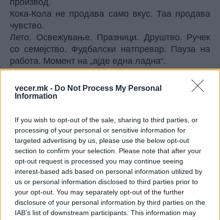
производ.
Кока-Кола не продава само вкус. Таа продава
чувство.
Лето. Освежување. Празници. Друштво. Ручек
со семејство. Фудбалски натпревар. Пауза на
работа. Момент на „ајде една ладна“.
А, можеби токму затоа брендот преживеал
толку долго – затоа што успеал да стане дел од
vecer.mk -
Do Not Process My Personal
емоциите, не само од фрижидерот.
Information
Најинтересниот детал е што во првата година
Кока-Кола воопшто не била голем хит според
If you wish to opt-out of the sale, sharing to third parties, or
processing of your personal or sensitive information for
денешни мерила. Се продавале околу девет
targeted advertising by us, please use the below opt-out
пијалаци дневно. Но со време, со силен
section to confirm your selection. Please note that after your
маркетинг, препознатлива амбалажа и
opt-out request is processed you may continue seeing
постојано присуство, пијалакот прераснал во
interest-based ads based on personal information utilized by
еден од најмоќните светски брендови.
us or personal information disclosed to third parties prior to
Кока-Кола станала пример како производот
your opt-out. You may separately opt-out of the further
може да стане култура.
disclosure of your personal information by third parties on the
IAB’s list of downstream participants. This information may
Не е само пијалак. Не е само газирана вода со