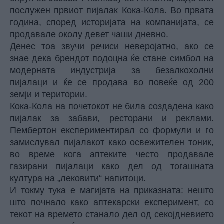
послужен првиот пијалак Кока-Кола. Во првата
година, според историјата на компанијата, се
продавале околу девет чаши дневно.
Денес тоа звучи речиси неверојатно, ако се
знае дека брендот подоцна ќе стане симбол на
модерната индустрија за безалкохолни
пијалаци и ќе се продава во повеќе од 200
земји и територии.
Кока-Кола на почетокот не била создадена како
пијалак за забави, ресторани и реклами.
Пембертон експериментирал со формули и го
замислувал пијалакот како освежителен тоник,
во време кога аптеките често продавале
газирани пијалаци како дел од тогашната
култура на „лековити“ напитoци.
И токму тука е магијата на приказната: нешто
што почнало како аптекарски експеримент, со
текот на времето станало дел од секојдневието