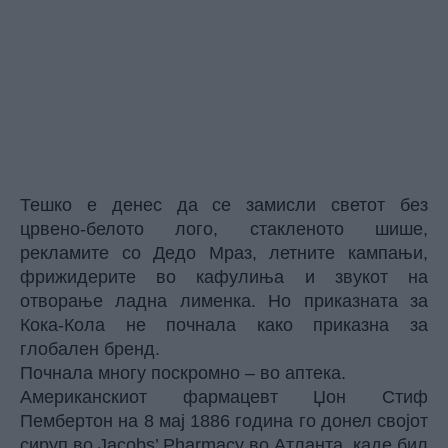
Тешко е денес да се замисли светот без
црвено-белото лого, стакленото шише,
рекламите со Дедо Мраз, летните кампањи,
фрижидерите во кафулиња и звукот на
отворање ладна лименка. Но приказната за
Кока-Кола не почнала како приказна за
глобален бренд.
Почнала многу поскромно – во аптека.
Американскиот фармацевт Џон Стиф
Пембертон на 8 мај 1886 година го донел својот
сируп во Jacobs’ Pharmacy во Атланта, каде бил