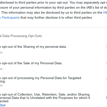
disclosed to third parties prior to your opt-out. You may separately opt-
losure of your personal information by third parties on the IAB’s list of
. This information may also be disclosed by us to third parties on the
IA
Participants
that may further disclose it to other third parties.
аат дека температурите ќе бидат во просек
д вообичаените за овој период. Покрај тоа,
l Data Processing Opt Outs
, клима уредите, вентилаторите, базените и
o opt-out of the Sharing of my personal data.
ирате одвнатре...
In
шко?
длична ако не е засладена (инаку, ако се
o opt-out of the Sale of my Personal Data.
консумирале многу шеќер). Сепак, можете да
In
 и тоа само малку, за сладост и арома.
н, додаваме газирана вода, понекогаш малку
to opt-out of processing my Personal Data for Targeted
ing.
е, и тоа е доволно, убаво, питко и многу
In
o opt-out of Collection, Use, Retention, Sale, and/or Sharing
ersonal Data that Is Unrelated with the Purposes for which it
Од Тоскана со љубов:
lected.
Out
НАЈСВЕЖАТА МЕДИТЕРАНСКА