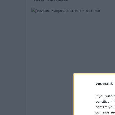
vecer.mk 
If you wish 
sensitive in
confirm you
continue se