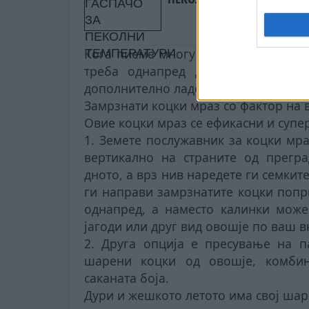
Кога пиеме многу течности, дури и 
треба однапред да подготвиме д
дополнително ладење, но и придонес
Замрзнати коцки мраз со фактор на
Овие коцки мраз се ефикасни и супе
1. Земете послужавник за коцки мр
вертикално на страните од прегра
дното, а врз нив наредете ги семките
ги направи замрзнатите коцки попр
однапред, а наместо калинки може
јагоди или друг вид овошје по ваш вк
2. Друга опција е пресување на п
шарени коцки од овошје, комбин
саканата боја.
Дури и жешкото летото има свој шар