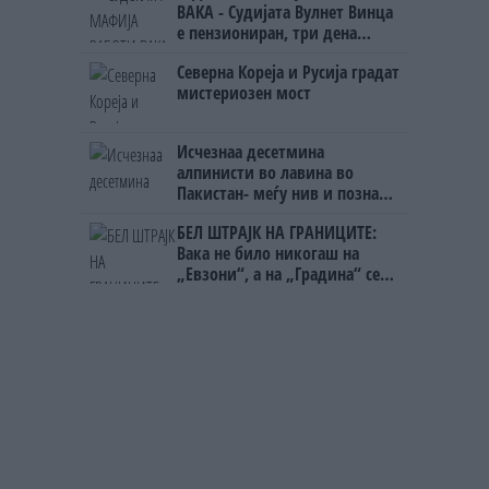
ВАКА - Судијата Вулнет Винца
е пензиониран, три дена
откако му го врати пасошот
Северна Кореја и Русија градат
на бизнисменот Марковски
мистериозен мост
Исчезнаа десетмина
алпинисти во лавина во
Пакистан- меѓу нив и познат
Непалец
БЕЛ ШТРАЈК НА ГРАНИЦИТЕ:
Вака не било никогаш на
„Евзони“, а на „Градина“ се
чека и пет часа