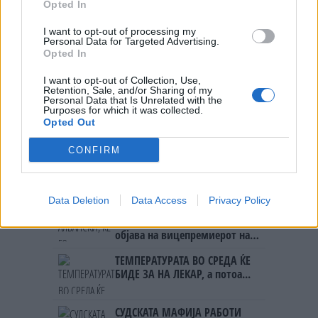
Opted In
СЛУШАМ, САКААТ ДА СЕ СУДИ
ЗА ВОЕНИТЕ ЗЛОСТРОСТВА НА
I want to opt-out of processing my
УЧК...
Personal Data for Targeted Advertising.
ИСТОРИСКО ОБЕДИНУВАЊЕ НА
Opted In
МАКЕДОНЦИТЕ ВО СРБИЈА:
ФОРМИРАН МАКЕДОНСКИОТ
I want to opt-out of Collection, Use,
НАЦИОНАЛЕН СОЈУЗ
Retention, Sale, and/or Sharing of my
Personal Data that Is Unrelated with the
ТЕЖОК ДЕН И ЈАВНО
Purposes for which it was collected.
ДЕМОЛИРАЊЕ НА ФИЛИПЧЕ:
Opted Out
Мицкоски откри дека
човекот појма нема од
CONFIRM
ПРЕДУПРЕДЕНИ СЕ: „Бугарија
ништо, освен за кеш
итно ја преиспитува својата
одлука“
Data Deletion
Data Access
Privacy Policy
УЛЦИЊ Е АЛБАНСКИ, ЌЕ ГО
ОСЛОБОДИМЕ- Скандалозна
објава на вицепремиерот на
Црна Гора
ТЕМПЕРАТУРАТА ВО СРЕДА ЌЕ
БИДЕ ЗА НА ЛЕКАР, а потоа...
СУДСКАТА МАФИЈА РАБОТИ