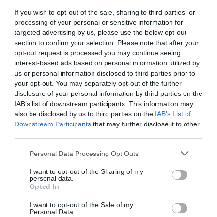
станат крцкави.
If you wish to opt-out of the sale, sharing to third parties, or
Послужете ги малку изладени како ужина или
processing of your personal or sensitive information for
со омилен посен намаз.
targeted advertising by us, please use the below opt-out
section to confirm your selection. Please note that after your
© Vecer.mk, правата за текстот се на редакцијата
opt-out request is processed you may continue seeing
interest-based ads based on personal information utilized by
Лесен летен ручек за 15 минути:
us or personal information disclosed to third parties prior to
ОСВЕЖИТЕЛНА ПИЛЕШКА САЛАТА
your opt-out. You may separately opt-out of the further
СО АВОКАДО по рецепт на Мери
disclosure of your personal information by third parties on the
Бери
IAB’s list of downstream participants. This information may
also be disclosed by us to third parties on the
IAB’s List of
Летен хит во кујната: БРЗА И
Downstream Participants
that may further disclose it to other
ПРЕВКУСНА ПИТА СО ТИКВИЧКИ
third parties.
Personal Data Processing Opt Outs
I want to opt-out of the Sharing of my
personal data.
Opted In
НАЈЧИТАНИ ВО ПОСЛЕДНИ 7 ДЕНА
I want to opt-out of the Sale of my
Personal Data.
Ахмети кажа што го мачи: