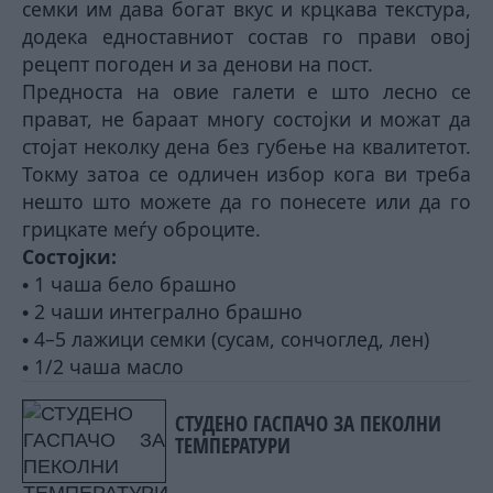
семки им дава богат вкус и крцкава текстура,
додека едноставниот состав го прави овој
рецепт погоден и за денови на пост.
Предноста на овие галети е што лесно се
прават, не бараат многу состојки и можат да
стојат неколку дена без губење на квалитетот.
Токму затоа се одличен избор кога ви треба
нешто што можете да го понесете или да го
грицкате меѓу оброците.
Состојки:
1 чаша бело брашно
•
2 чаши интегрално брашно
•
4–5 лажици семки (сусам, сончоглед, лен)
•
1/2 чаша масло
•
СТУДЕНО ГАСПАЧО ЗА ПЕКОЛНИ
ТЕМПЕРАТУРИ