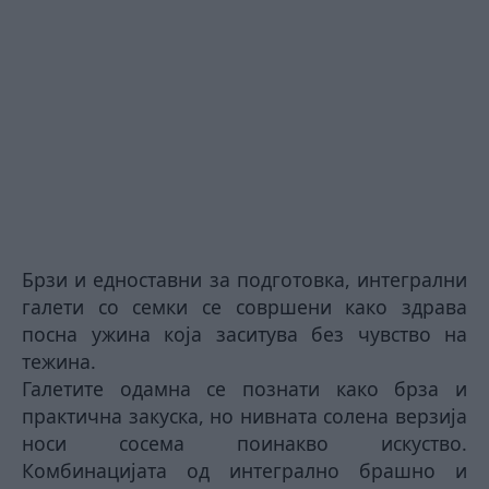
Брзи и едноставни за подготовка, интегрални
галети со семки се совршени како здрава
посна ужина која заситува без чувство на
тежина.
Галетите одамна се познати како брза и
практична закуска, но нивната солена верзија
носи сосема поинакво искуство.
Комбинацијата од интегрално брашно и