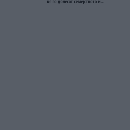
ќе го донесат семејството или
пријателите