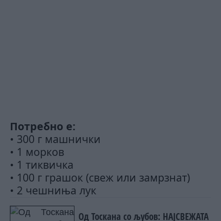
Потребно е:
• 300 г машнички
• 1 морков
• 1 тиквичка
• 100 г грашок (свеж или замрзнат)
• 2 чешниња лук
Од Тоскана со љубов: НАЈСВЕЖАТА