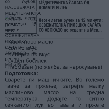
МЕДИТЕРАНСКА САЛАТА ОД
ДОМАТИ И ЛЕБ
Лесен летен ручек за 15 минути:
ОСВЕЖИТЕЛНА ПИЛЕШКА САЛАТА
СО АВОКАДО по рецепт на Мери
Бери
• маслиново масло
• сол по вкус
• пиперка по вкус
• сушен босилек
• пармезан (по желба, за наросување)
Подготовка:
Сварете ги машничките. Во големо
тавче за пржење, загрејте малку
маслиново масло на средна
температура. Додајте го ситно
сечканиот лук во тавата и пржете