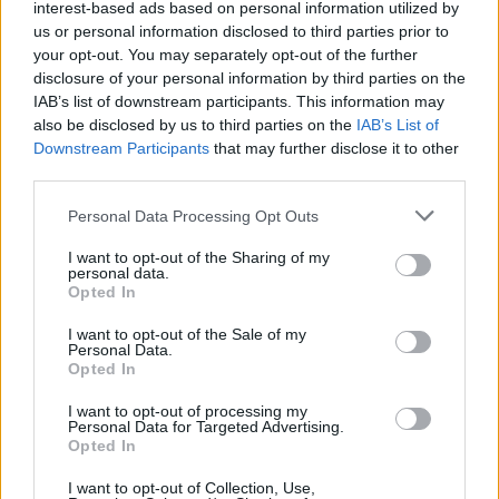
СУФЛЕ ОД ЈАГОДИ ШТО ОСВОЈУВА
interest-based ads based on personal information utilized by
на прв залак!
us or personal information disclosed to third parties prior to
your opt-out. You may separately opt-out of the further
disclosure of your personal information by third parties on the
IAB’s list of downstream participants. This information may
also be disclosed by us to third parties on the
IAB’s List of
Downstream Participants
that may further disclose it to other
third parties.
НАЈЧИТАНИ ВО ПОСЛЕДНИ 7 ДЕНА
Personal Data Processing Opt Outs
МАКЕДОНИЈА ИМА СВЕТСКА
ПИСТА: Огромниот Боинг 777
I want to opt-out of the Sharing of my
на индиската претседателка
personal data.
на Меѓународниот Аеродром
Opted In
СКОКНА МИНИМАЛНИОТ
Скопје
ИЗНОС ЗА К-15: Еве колку
I want to opt-out of the Sale of my
пари ќе ви легнат на сметка
Personal Data.
годинава
Opted In
Израел гради ѕид долг повеќе
од 23 километри и ја дели
I want to opt-out of processing my
Газа на два дела
Personal Data for Targeted Advertising.
Opted In
Халанд донесе одлука за
својата иднина
I want to opt-out of Collection, Use,