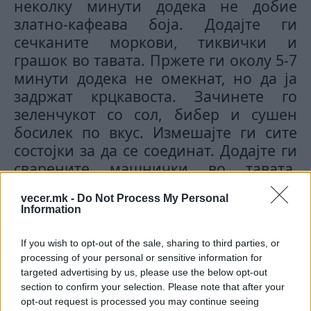
неколку минути додека не добие
златно-кафеава боја. Додајте ги
сечканите моркови, тиквички и
грашок во тавата. Пржете ги околу 5-7
минути додека не омекнат, но да ја
задржат крцкавоста. Зачинете го
зеленчукот со сол, бибер и сушен
босилек по вкус. Измешајте ги сите
состојки за да се соединат. Додајте ги
сварените машнички во тавата.
Добро измешајте за да се соедини сè.
vecer.mk -
Do Not Process My Personal
© Vecer.mk, правата за текстот се на редакцијата
Information
If you wish to opt-out of the sale, sharing to third parties, or
Летен хит во кујната: БРЗА И
processing of your personal or sensitive information for
ПРЕВКУСНА ПИТА СО ТИКВИЧКИ
targeted advertising by us, please use the below opt-out
section to confirm your selection. Please note that after your
opt-out request is processed you may continue seeing