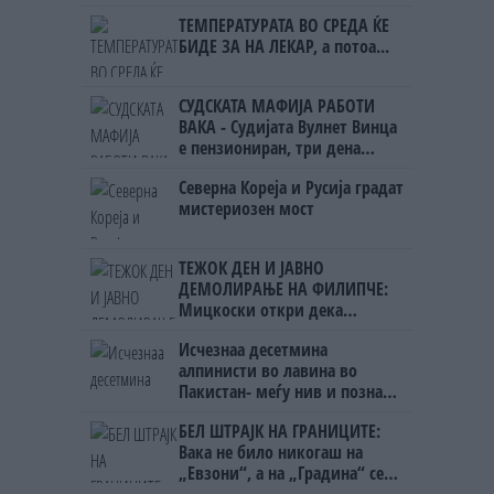
ТЕМПЕРАТУРАТА ВО СРЕДА ЌЕ
БИДЕ ЗА НА ЛЕКАР, а потоа...
СУДСКАТА МАФИЈА РАБОТИ
ВАКА - Судијата Вулнет Винца
е пензиониран, три дена
откако му го врати пасошот
Северна Кореја и Русија градат
на бизнисменот Марковски
мистериозен мост
ТЕЖОК ДЕН И ЈАВНО
ДЕМОЛИРАЊЕ НА ФИЛИПЧЕ:
Мицкоски откри дека
човекот појма нема од
Исчезнаа десетмина
ништо, освен за кеш
алпинисти во лавина во
Пакистан- меѓу нив и познат
Непалец
БЕЛ ШТРАЈК НА ГРАНИЦИТЕ:
Вака не било никогаш на
„Евзони“, а на „Градина“ се
чека и пет часа