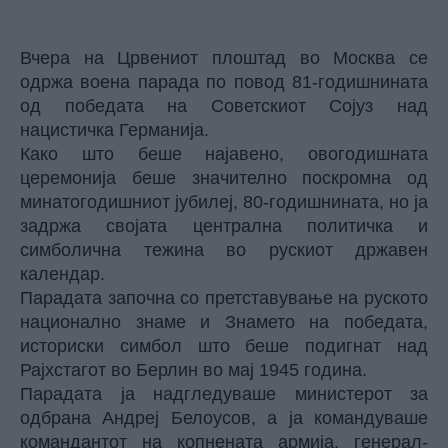
Вчера на Црвениот плоштад во Москва се
одржа воена парада по повод 81-годишнината
од победата на Советскиот Сојуз над
нацистичка Германија.
Како што беше најавено, овогодишната
церемонија беше значително поскромна од
минатогодишниот јубилеј, 80-годишнината, но ја
задржа својата централна политичка и
симболична тежина во рускиот државен
календар.
Парадата започна со претставување на руското
национално знаме и Знамето на победата,
историски симбол што беше подигнат над
Рајхстагот во Берлин во мај 1945 година.
Парадата ја надгледуваше министерот за
одбрана Андреј Белоусов, а ја командуваше
командантот на копнената армија, генерал-