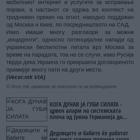
мобилниот интернет и услугите за испраќање
пораки, а настанот се одржа во контекст на
тридневен прекин на огнот, наводно поддржан
од Москва и Киев, по посредништвото на САД.
Иако имаше многу разговори за можни
„инциденти“, односно потенцијални напади од
украински беспилотни летала врз Москва за
време на парадата, тоа не се случи, иако Русија
тврди дека Украина го прекршила договореното
примирје многу пати на други места.
(Vecer.mk
VIA)
© Vecer.mk, правата за текстот се на редакцијата
КОГА ДУНАВ ЈА ГУБИ СИЛАТА -
црвен аларм на системската
плоча од јужна Германија до
Црното Море...
Дедовците и бабите ќе работат
пет-шест години подоцна затоа