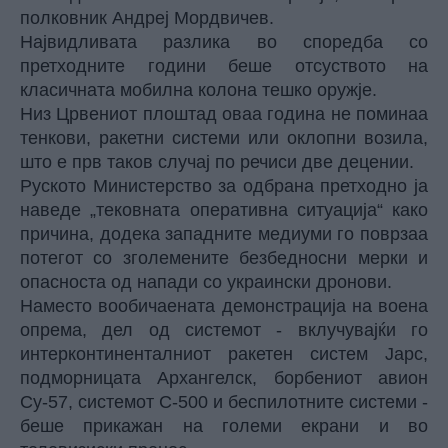
полковник Андреј Мордвичев.
Највидливата разлика во споредба со
претходните години беше отсуството на
класичната мобилна колона тешко оружје.
Низ Црвениот плоштад оваа година не поминаа
тенкови, ракетни системи или оклопни возила,
што е прв таков случај по речиси две децении.
Руското Министерство за одбрана претходно ја
наведе „тековната оперативна ситуација“ како
причина, додека западните медиуми го поврзаа
потегот со зголемените безбедносни мерки и
опасноста од напади со украински дронови.
Наместо вообичаената демонстрација на воена
опрема, дел од системот - вклучувајќи го
интерконтиненталниот ракетен систем Јарс,
подморницата Архангелск, борбениот авион
Су-57, системот С-500 и беспилотните системи -
беше прикажан на големи екрани и во