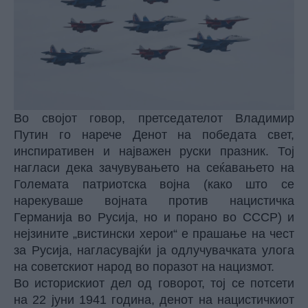
Во својот говор, претседателот Владимир
Путин го нарече Денот на победата свет,
инспиративен и најважен руски празник. Тој
нагласи дека зачувувањето на сеќавањето на
Големата патриотска војна (како што се
нарекуваше војната против нацистичка
Германија во Русија, но и порано во СССР) и
нејзините „вистински херои“ е прашање на чест
за Русија, нагласувајќи ја одлучувачката улога
на советскиот народ во поразот на нацизмот.
Во историскиот дел од говорот, тој се потсети
на 22 јуни 1941 година, денот на нацистичкиот