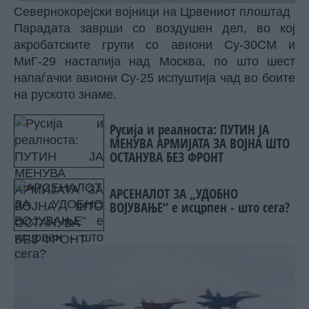
Севернокорејски војници на Црвениот плоштад
Парадата заврши со воздушен дел, во кој
акробатските групи со авиони Су-30СМ и
МиГ-29 настапија над Москва, по што шест
напаѓачки авиони Су-25 испуштија чад во боите
на руското знаме.
Русија и реалноста: ПУТИН ЈА
МЕНУВА АРМИЈАТА ЗА ВОЈНА ШТО
ОСТАНУВА БЕЗ ФРОНТ
АРСЕНАЛОТ ЗА „УДОБНО
ВОЈУВАЊЕ“ е исцрпен - што сега?