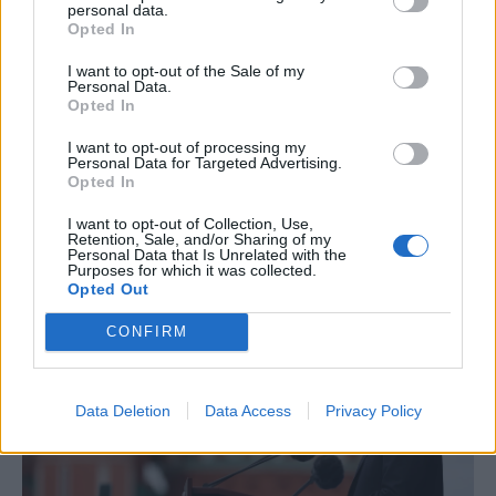
наследството на „генерацијата на победници“
personal data.
Opted In
со денешните руски војници во Украина.
Тој рече дека тие се инспирирани од подвигот
I want to opt-out of the Sale of my
Personal Data.
на советската генерација и потврди дека
Opted In
руските сили денес се соочуваат со „агресивна
сила“ вооружена и поддржана од блокот на
I want to opt-out of processing my
Personal Data for Targeted Advertising.
НАТО.
Opted In
На крајот од говорот, Путин рече дека руската
кауза е праведна, дека народот е обединет и
I want to opt-out of Collection, Use,
Retention, Sale, and/or Sharing of my
дека „победата отсекогаш била и отсекогаш ќе
Personal Data that Is Unrelated with the
Purposes for which it was collected.
биде“ руска.
Opted Out
CONFIRM
Data Deletion
Data Access
Privacy Policy