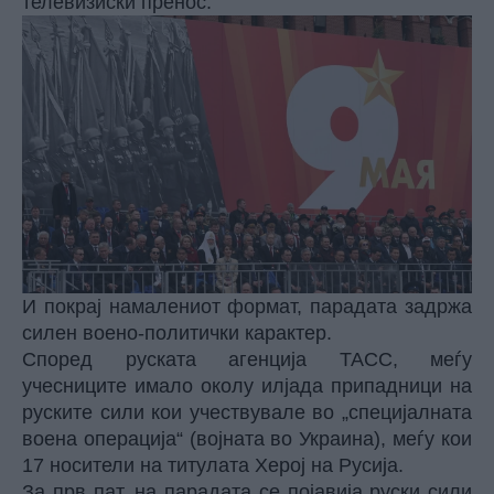
телевизиски пренос.
И покрај намалениот формат, парадата задржа
силен воено-политички карактер.
Според руската агенција ТАСС, меѓу
учесниците имало околу илјада припадници на
руските сили кои учествувале во „специјалната
воена операција“ (војната во Украина), меѓу кои
17 носители на титулата Херој на Русија.
За прв пат, на парадата се појавија руски сили