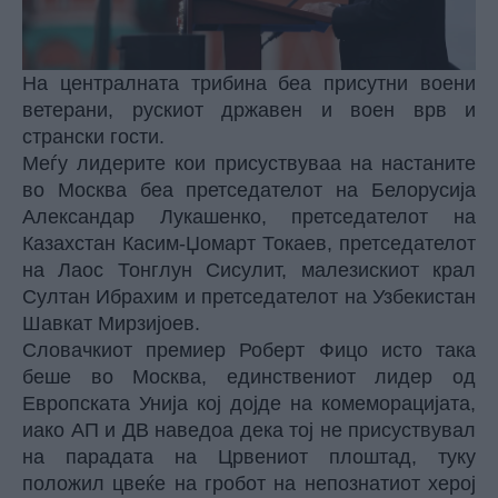
На централната трибина беа присутни воени
ветерани, рускиот државен и воен врв и
странски гости.
Меѓу лидерите кои присуствуваа на настаните
во Москва беа претседателот на Белорусија
Александар Лукашенко, претседателот на
Казахстан Касим-Џомарт Токаев, претседателот
на Лаос Тонглун Сисулит, малезискиот крал
Султан Ибрахим и претседателот на Узбекистан
Шавкат Мирзијоев.
Словачкиот премиер Роберт Фицо исто така
беше во Москва, единствениот лидер од
Европската Унија кој дојде на комеморацијата,
иако АП и ДВ наведоа дека тој не присуствувал
на парадата на Црвениот плоштад, туку
положил цвеќе на гробот на непознатиот херој