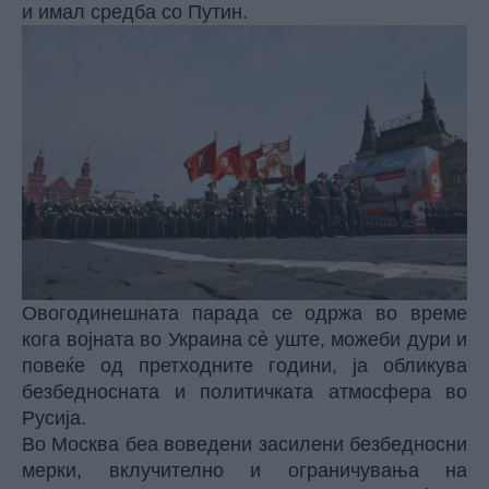
и имал средба со Путин.
Овогодинешната парада се одржа во време
кога војната во Украина сè уште, можеби дури и
повеќе од претходните години, ја обликува
безбедносната и политичката атмосфера во
Русија.
Во Москва беа воведени засилени безбедносни
мерки, вклучително и ограничувања на