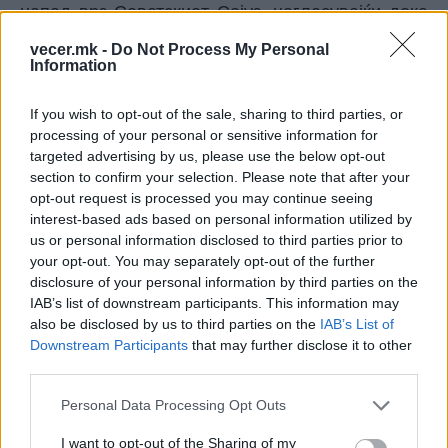
напад врз Советскиот Сојуз, нагласувајќи дека
оваа година се одбележува 85-годишнината од
vecer.mk -
Do Not Process My Personal
почетокот на таа инвазија. Тој особено го
Information
нагласи обемот на советската жртва, улогата на
војниците, партизаните, работниците,
If you wish to opt-out of the sale, sharing to third parties, or
научниците и земјоделците, како и единството
processing of your personal or sensitive information for
на фронтот и позадината.
targeted advertising by us, please use the below opt-out
section to confirm your selection. Please note that after your
opt-out request is processed you may continue seeing
interest-based ads based on personal information utilized by
us or personal information disclosed to third parties prior to
your opt-out. You may separately opt-out of the further
disclosure of your personal information by third parties on the
IAB’s list of downstream participants. This information may
also be disclosed by us to third parties on the
IAB’s List of
Downstream Participants
that may further disclose it to other
third parties.
Personal Data Processing Opt Outs
Во својот говор, Путин директно го поврза
I want to opt-out of the Sharing of my