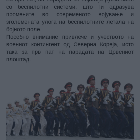
со беспилотни системи, што ги одразува
промените во современото војување и
зголемената улога на беспилотните летала на
бојното поле.
Посебно внимание привлече и учеството на
воениот контингент од Северна Кореја, исто
така за прв пат на парадата на Црвениот
плоштад.