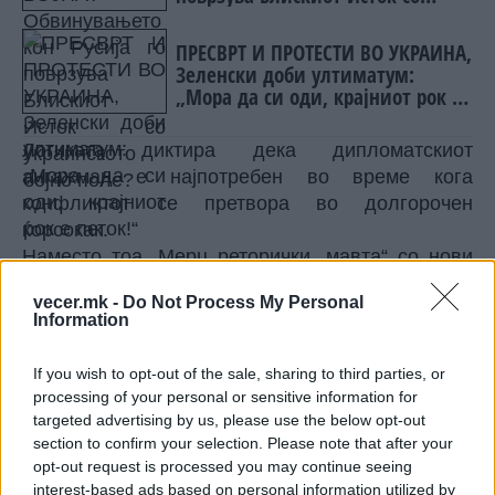
украинското бојно поле?
ПРЕСВРТ И ПРОТЕСТИ ВО УКРАИНА,
Зеленски доби ултиматум:
„Мора да си оди, крајниот рок е
петок!“
Логиката диктира дека дипломатскиот
ангажман е најпотребен во време кога
конфликтот се претвора во долгорочен
ќорсокак.
Наместо тоа, Мерц реторички „мавта“ со нови
санкции и се заканува со проширување на
vecer.mk -
Do Not Process My Personal
воената поддршка, сè за да го намами Трамп
Information
да остане дел од таа стратегија.
Од друга страна, единствениот актер кој барем
If you wish to opt-out of the sale, sharing to third parties, or
во еден момент навистина се вклучи во некаков
processing of your personal or sensitive information for
вид мировна опција беше Доналд Трамп -
targeted advertising by us, please use the below opt-out
претседател кој обично индиректно
section to confirm your selection. Please note that after your
opt-out request is processed you may continue seeing
предизвикува потсмев кај европските елити.
interest-based ads based on personal information utilized by
Сепак, се чини дека оваа шанса сега е на работ