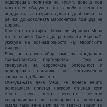
надворешна политика на Трамп, додека под
масата се обидуваат да ја добијат неговата
поддршка, ја открива целата длабочина на
речиси доброволната марионетска позиција на
Европа.
Шпигел во статијата „Може ли Фридрих Мерц
да го спречи Трамп да ја напушти Европа?“
укажува на вознемиреноста кај европските
лидери.
Веќе не станува збор само за стандардно
трансатлантско партнерство - туку за
сведување на европската безбедност и
надворешна политика на континуирана
зависност од Вашингтон.
Очекувањата дека Мерц ќе донесе нешто
понезависен пристап наскоро стивнаа кога
стана јасно дека неговата почетна
хиперактивност во надворешната политика
имала само една цел: да го задржи Трамп во