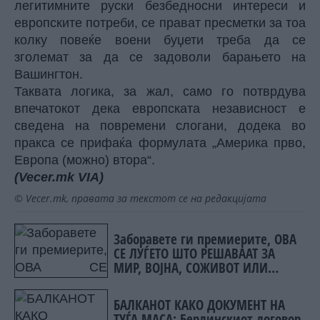
легитимните руски безбедносни интереси и
европските потреби, се прават пресметки за тоа
колку повеќе воени буџети треба да се
зголемат за да се задоволи барањето на
Вашингтон.
Таквата логика, за жал, само го потврдува
впечатокот дека европската независност е
сведена на повремени слогани, додека во
пракса се прифаќа формулата „Америка прво,
Европа (можно) втора“.
(Vecer.mk
VIA)
© Vecer.mk, правата за текстот се на редакцијата
Заборавете ги премиерите, ОВА
СЕ ЛУЃЕТО ШТО РЕШАВААТ ЗА
МИР, ВОЈНА, СОЖИВОТ ИЛИ
ПРОПАСТ
БАЛКАНОТ КАКО ДОКУМЕНТ НА
ТУЃА МАСА: Берлинскиот договор