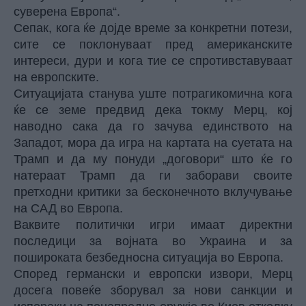
суверена Европа“.
Сепак, кога ќе дојде време за конкретни потези,
сите се поклонуваат пред американските
интереси, дури и кога тие се спротивставуваат
на европските.
Ситуацијата станува уште потрагикомична кога
ќе се земе предвид дека токму Мерц, кој
наводно сака да го зачува единството на
Западот, мора да игра на картата на суетата на
Трамп и да му понуди „договори“ што ќе го
натераат Трамп да ги заборави своите
претходни критики за бесконечното вклучување
на САД во Европа.
Ваквите политички игри имаат директни
последици за војната во Украина и за
пошироката безбедносна ситуација во Европа.
Според германски и европски извори, Мерц
досега повеќе зборувал за нови санкции и