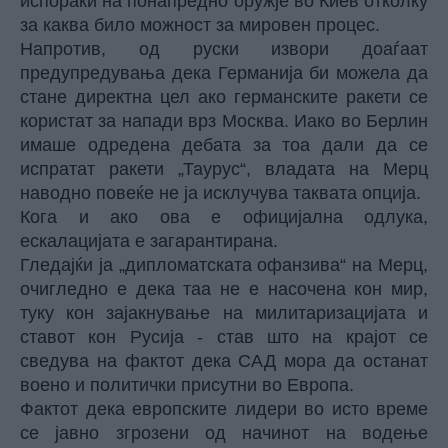
испораки на понапредно оружје во Киев отколку
за каква било можност за мировен процес.
Напротив, од руски извори доаѓаат
предупредувања дека Германија би можела да
стане директна цел ако германските ракети се
користат за напади врз Москва. Иако во Берлин
имаше одредена дебата за тоа дали да се
испратат ракети „Таурус“, владата на Мерц
наводно повеќе не ја исклучува таквата опција.
Кога и ако ова е официјална одлука,
ескалацијата е загарантирана.
Гледајќи ја „дипломатската офанзива“ на Мерц,
очигледно е дека таа не е насочена кон мир,
туку кон зајакнување на милитаризацијата и
ставот кон Русија - став што на крајот се
сведува на фактот дека САД мора да останат
воено и политички присутни во Европа.
Фактот дека европските лидери во исто време
се јавно згрозени од начинот на водење