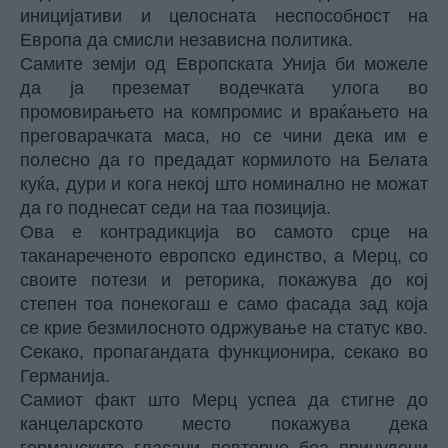
иницијативи и целосната неспособност на
Европа да смисли независна политика.
Самите земји од Европската Унија би можеле
да ја преземат водечката улога во
промовирањето на компромис и враќањето на
преговарачката маса, но се чини дека им е
полесно да го предадат кормилото на Белата
куќа, дури и кога некој што номинално не можат
да го поднесат седи на таа позиција.
Ова е контрадикција во самото срце на
таканареченото европско единство, а Мерц, со
своите потези и реторика, покажува до кој
степен тоа понекогаш е само фасада зад која
се крие безмилосното одржување на статус кво.
Секако, пропагандата функционира, секако во
Германија.
Самиот факт што Мерц успеа да стигне до
канцеларското место покажува дека
германските гласачи повторно беа принудени