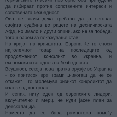
да избираат против сопствените интереси и
сопствената безбедност.
Ова не значи дека требало да ја остават
својата судбина во рацете на десничарската
АфД, но имало и други опции, ако не за победа,
тогаш барем за покажување став!
На крајот на краиштата, Европа ќе го сноси
најголемиот товар на последиците од
продолжениот конфликт во Украина, и
економски и во однос на безбедноста.
Всушност, секоја нова пратка оружје во Украина
- со притисок врз Трамп „никогаш да не се
откаже“ - го зголемува ризикот конфликтот да
излезе од контрола.
И сепак, ниту еден од европските лидери,
вклучително и Мерц, не нуди јасен план за
деескалација.
Наместо да се бара рамнотежа помеѓу