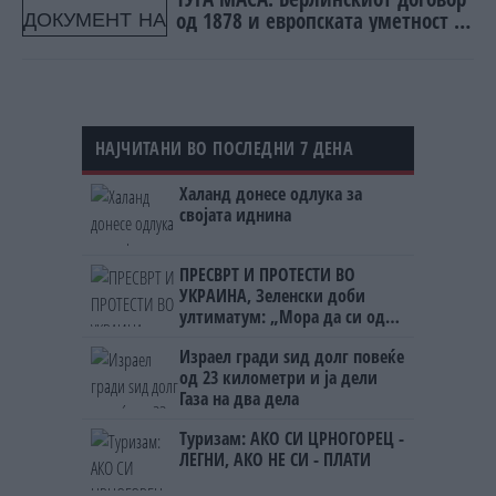
од 1878 и европската уметност за
уредување на туѓи судбини
НАЈЧИТАНИ ВО ПОСЛЕДНИ 7 ДЕНА
Халанд донесе одлука за
својата иднина
ПРЕСВРТ И ПРОТЕСТИ ВО
УКРАИНА, Зеленски доби
ултиматум: „Мора да си оди,
крајниот рок е петок!“
Израел гради ѕид долг повеќе
од 23 километри и ја дели
Газа на два дела
Туризам: АКО СИ ЦРНОГОРЕЦ -
ЛЕГНИ, АКО НЕ СИ - ПЛАТИ