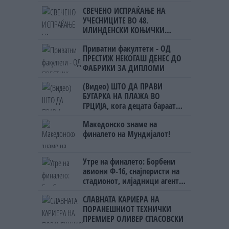
СВЕЧЕНО ИСПРАЌАЊЕ НА
УЧЕСНИЦИТЕ ВО 48.
ИЛИНДЕНСКИ КОЊИЧКИ
МАРШ во Горно Лисиче
Приватни факултети - ОД
ПРЕСТИЖ НЕКОГАШ ДЕНЕС ДО
ФАБРИКИ ЗА ДИПЛОМИ
(Видео) ШТО ДА ПРАВИ
БУГАРКА НА ПЛАЖА ВО
ГРЦИЈА, кога децата бараат
домашно месо
Македонско знаме на
финалето на Мундијалот!
Утре на финалето: Борбени
авиони Ф-16, снајперисти на
стадионот, илјадници агенти
на ФБИ
СЛАВНАТА КАРИЕРА НА
ПОРАНЕШНИОТ ТЕХНИЧКИ
ПРЕМИЕР ОЛИВЕР СПАСОВСКИ