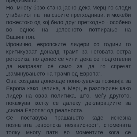
предизвици.
Но, многу брзо стана јасно дека Мерц го следи
утабаниот пат на своите претходници, и можеби
пожестоко од кој било друг претходно - особено
во однос на целосното потпирање на
Вашингтон.
Иронично, европските лидери со години го
критикуваат Доналд Трамп за неговата остра
реторика, но денес се чини дека се подготвени
да направат сè само за да го спречат
„заминувањето на Трамп од Европа“.
Ова создава донекаде понижувачка позиција за
Европа како целина, а Мерц е разоткриен како
лидер на оваа политика, што, меѓу другото,
покажува колку се далеку декларациите за
„силна Европа“ од реалноста.
Се поставува прашањето каде исчезна
познатата „европска независност“, спомената
толку многу пати во моментите кога се