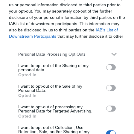
us or personal information disclosed to third parties prior to
на пропаст бидејќи Трамп, опкружен со
your opt-out. You may separately opt-out of the further
европски „сојузници“ кои го убедуваат дека
disclosure of your personal information by third parties on the
единственото решение е зголемен притисок врз
IAB’s list of downstream participants. This information may
Русија, сè повеќе ѝ се заканува на Русија со
also be disclosed by us to third parties on the
IAB’s List of
нови санкции.
Downstream Participants
that may further disclose it to other
third parties.
Со други зборови, Мерц и неговиот тим сакаат
да го „разоружаат“ Трамп од неговите мировни
Personal Data Processing Opt Outs
идеи и да го преименуваат во човек кој ја
продолжува старата политика на
I want to opt-out of the Sharing of my
personal data.
конфронтација, само со ново лице.
Opted In
За Европа, ова значи продолжена тензија и
потенцијално уште подлабоко вклучување во
I want to opt-out of the Sale of my
Personal Data.
конфликтот. Секако, ако си дозволи тоа, тогаш
Opted In
тоа би било потврда дека многумина ги
I want to opt-out of processing my
прецениле неговите капацитети за надворешна
Personal Data for Targeted Advertising.
политика.
Opted In
Мерц, сепак, не е лидер кој нуди европска
I want to opt-out of Collection, Use,
алтернатива. Напротив, тој сака да ја поврзе
Retention, Sale, and/or Sharing of my