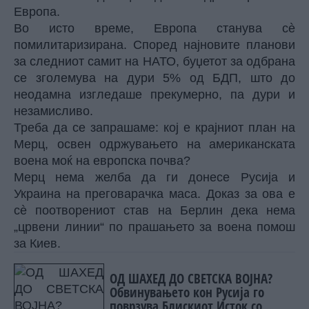
Европа.
Во исто време, Европа станува сè
помилитаризирана. Според најновите планови
за следниот самит на НАТО, буџетот за одбрана
се зголемува на дури 5% од БДП, што до
неодамна изгледаше прекумерно, па дури и
незамисливо.
Треба да се запрашаме: кој е крајниот план на
Мерц, освен одржувањето на американската
воена моќ на европска почва?
Мерц нема желба да ги донесе Русија и
Украина на преговарачка маса. Доказ за ова е
сè поотворениот став на Берлин дека нема
„црвени линии“ по прашањето за воена помош
за Киев.
ОД ШАХЕД ДО СВЕТСКА ВОЈНА?
Обвинувањето кон Русија го
поврзува Блискиот Исток со