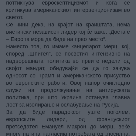
поттикнува евроскептицизмот и кога се
критикува американскиот интервенционизам во
светот.
Се чини дека, на крајот на краиштата, нема
вистински независен лидер кој ќе каже: „Доста е
– Европа мора да биде на прво место“.
Наместо тоа, го имаме канцеларот Мерц, кој,
според „Шпигел“, се посветил интензивно на
надворешната политика во првите недели од
својот мандат, обидувајќи се да го зачува
односот со Трамп и американското присуство
во европските работи. Овој напор очигледно
служи на продолжување на антируската
политика, при што Украина останува главна
лост за изолирање и ослабување на Русија.
За да биде парадоксот уште поголем,
европските лидери, од францускиот
претседател Емануел Макрон до Мерц, веќе
многу пати ја нагласија потребата од „посилна,