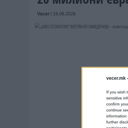
Vecer
|
16.06.2026
vecer.mk 
If you wish 
sensitive in
confirm you
continue se
information 
further disc