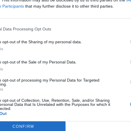
. This information may also be disclosed by us to third parties on the
IA
Participants
that may further disclose it to other third parties.
l Data Processing Opt Outs
o opt-out of the Sharing of my personal data.
обален производител за автомобилската
In
скуство, ќе инвестира околу 20 милиони евра
ста. Таа е новата странска инвестиција која
o opt-out of the Sale of my Personal Data.
ки.
In
Д
ЕУ смета на ефтин увоз на
to opt-out of processing my Personal Data for Targeted
ing.
амп
течен природен гас (ЛНГ) за
In
ните
грејната сезона? ЗАЛИХИТЕ
СЕ НАЈНИСКИ ВО ПОСЛЕДНИТЕ
o opt-out of Collection, Use, Retention, Sale, and/or Sharing
20 ГОДИНИ
ersonal Data that Is Unrelated with the Purposes for which it
lected.
бата во македонската економија расте, дека
Out
билноста и дека државата повторно станува
вложувања.Ние не ветуваме фабрики – ние
CONFIRM