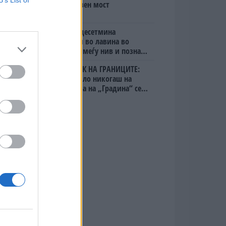
B’s List of
мистериозен мост
Исчезнаа десетмина
алпинисти во лавина во
Пакистан- меѓу нив и познат
Непалец
БЕЛ ШТРАЈК НА ГРАНИЦИТЕ:
Вака не било никогаш на
„Евзони“, а на „Градина“ се
чека и пет часа