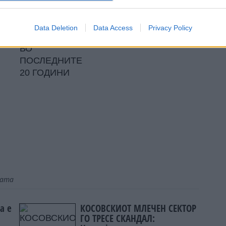
отни места – создаваме работни места. Не
ме
.
Data Deletion
Data Access
Privacy Policy
јата
а е
КОСОВСКИОТ МЛЕЧЕН СЕКТОР
ГО ТРЕСЕ СКАНДАЛ: