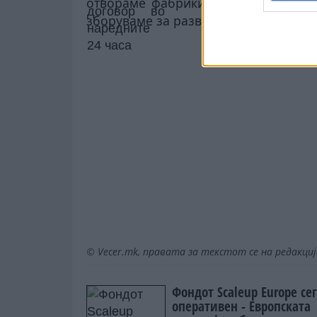
отвораме фабрики. Не ветуваме раб
зборуваме за развој – го реализира
© Vecer.mk, правата за текстот се на редакци
Фондот Scaleup Europe сег
оперативен - Европската