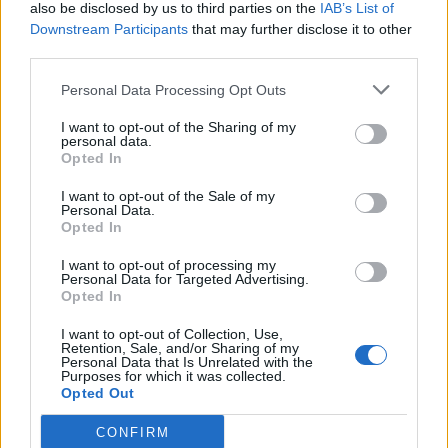
ТАНАСКОВСКИ, ЧЛЕН НА
also be disclosed by us to third parties on the
IAB’s List of
КАВАЧКИ КЛАН (ФОТО)
Downstream Participants
that may further disclose it to other
third parties.
Ахмети кажа што го мачи:
СЛУШАМ, САКААТ ДА СЕ СУДИ
Personal Data Processing Opt Outs
ЗА ВОЕНИТЕ ЗЛОСТРОСТВА НА
УЧК...
I want to opt-out of the Sharing of my
(Видео) СНИМКА СО ПАРИ КОИ
personal data.
ЈА НАПУШТААТ АЛБАНИЈА, се
Opted In
тврди дека се на Еди Рама
I want to opt-out of the Sale of my
ТЕЖОК ДЕН И ЈАВНО
Personal Data.
Opted In
ДЕМОЛИРАЊЕ НА ФИЛИПЧЕ:
Мицкоски откри дека
I want to opt-out of processing my
човекот појма нема од
Personal Data for Targeted Advertising.
СУДСКАТА МАФИЈА РАБОТИ
ништо, освен за кеш
Opted In
ВАКА - Судијата Вулнет Винца
е пензиониран, три дена
I want to opt-out of Collection, Use,
откако му го врати пасошот
Retention, Sale, and/or Sharing of my
ПРЕДУПРЕДЕНИ СЕ: „Бугарија
на бизнисменот Марковски
Personal Data that Is Unrelated with the
итно ја преиспитува својата
Purposes for which it was collected.
Opted Out
одлука“
Исчезнаа десетмина
CONFIRM