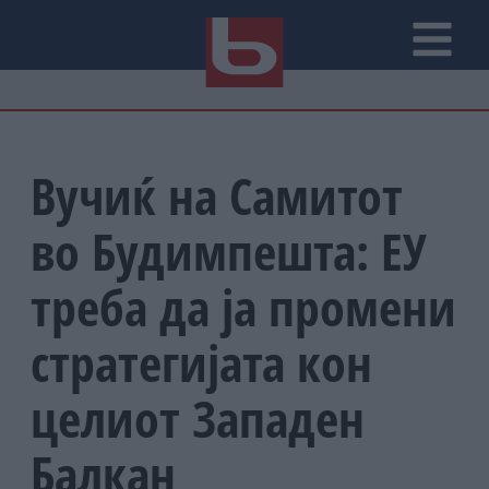
Вучиќ на Самитот
во Будимпешта: ЕУ
треба да ја промени
стратегијата кон
целиот Западен
Балкан