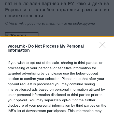
пат и е лојален партнер на ЕУ, како и дека на
Европа и е потребен стратешки разговор во
новите околности.
© Vecer.mk, правата за текстот се на редакцијата
(Видео) Туристи дошле во
Бугарија на плажа, по 3 дена
vecer.mk -
Do Not Process My Personal
полицијата ги избркала од
Information
станот, а еве зошто
(Видео) ОГАН И ПЕПЕЛ ВО ГРЦИЈА!
If you wish to opt-out of the sale, sharing to third parties, or
Горат населби и шуми кај
processing of your personal or sensitive information for
јужниот сосед
targeted advertising by us, please use the below opt-out
section to confirm your selection. Please note that after your
opt-out request is processed you may continue seeing
interest-based ads based on personal information utilized by
us or personal information disclosed to third parties prior to
your opt-out. You may separately opt-out of the further
НАЈЧИТАНИ ВО ПОСЛЕДНИ 7 ДЕНА
disclosure of your personal information by third parties on the
УАПСЕН МАКЕДОНЕЦОТ АНДРЕЈ
IAB’s list of downstream participants. This information may