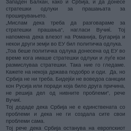
Западен Балкан, како и Србија, и да донесе
стратешки одлуки за прашањата за
проширувањето.
„Мислам дека треба да разговараме за
стратешки прашања“, нагласи Вучиќ. Тој
напомена дека влезот на Романија, Бугарија и
некои други земји во ЕУ бил политичка одлука.
„Тоа беше политичка одлука донесена од ЕУ во
време кога имаше стратешки одлуки и луѓе кои
размислуваа стратешки. Така ние го гледаме.
Кажете на некоја држава подобро и оди. Да, но
Србија не ни треба. Бидејќи не воведоа санкции
кон Русија или поради која било друга причина,
не решија дел од нивните проблеми“, рече
Вучиќ.
Тој додаде дека Србија не е единствената со
проблеми и дека не ги создала сите свои
проблеми сама.
Тој рече дека Србија останува на европскиот