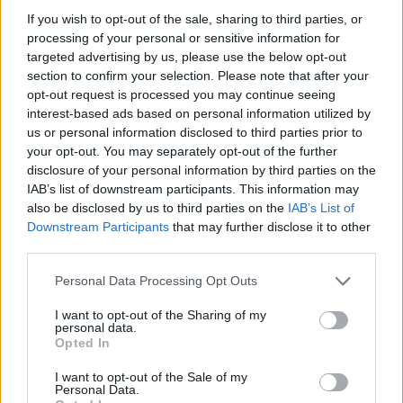
напад во близина на нивниот брег, особено
If you wish to opt-out of the sale, sharing to third parties, or
поради ризикот за комерцијалните танкери кои
processing of your personal or sensitive information for
редовно сообраќаат во овој регион.
targeted advertising by us, please use the below opt-out
section to confirm your selection. Please note that after your
© Vecer.mk, правата за текстот се на редакцијата
opt-out request is processed you may continue seeing
interest-based ads based on personal information utilized by
СИМБОЛОТ Е ИНКЛУЗИВЕН, НЕ
us or personal information disclosed to third parties prior to
ЕКСКЛУЗИВЕН: „Ако и
your opt-out. You may separately opt-out of the further
припадниците на грчкиот народ
disclosure of your personal information by third parties on the
се препознаваат во овој
IAB’s list of downstream participants. This information may
споменик, не гледаме никаква
also be disclosed by us to third parties on the
IAB’s List of
КРЕНАЛ ПАНИКА НА АЕРОДРОМ
пречка во тоа“
Downstream Participants
that may further disclose it to other
ДЕКА МУ ИСЧЕЗНАЛО ДЕТЕТО -
third parties.
Испаднало дека го заборавил во
сместувањето
Personal Data Processing Opt Outs
I want to opt-out of the Sharing of my
personal data.
Opted In
НАЈЧИТАНИ ВО ПОСЛЕДНИ 7 ДЕНА
I want to opt-out of the Sale of my
Personal Data.
ИСТОРИСКО ОБЕДИНУВАЊЕ НА