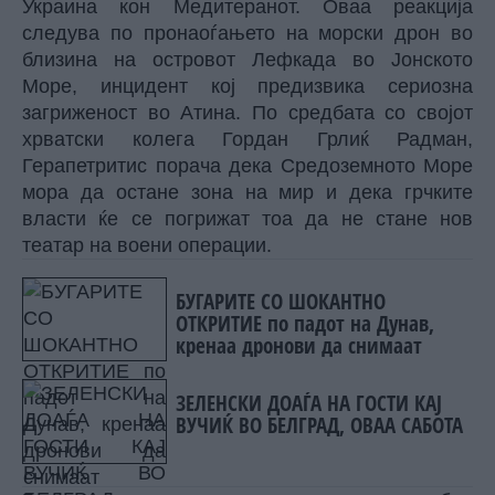
Украина кон Медитеранот. Оваа реакција
следува по пронаоѓањето на морски дрон во
близина на островот Лефкада во Јонското
Море, инцидент кој предизвика сериозна
загриженост во Атина. По средбата со својот
хрватски колега Гордан Грлиќ Радман,
Герапетритис порача дека Средоземното Море
мора да остане зона на мир и дека грчките
власти ќе се погрижат тоа да не стане нов
театар на воени операции.
БУГАРИТЕ СО ШОКАНТНО
ОТКРИТИЕ по падот на Дунав,
кренаа дронови да снимаат
ЗЕЛЕНСКИ ДОАЃА НА ГОСТИ КАЈ
ВУЧИЌ ВО БЕЛГРАД, ОВАА САБОТА