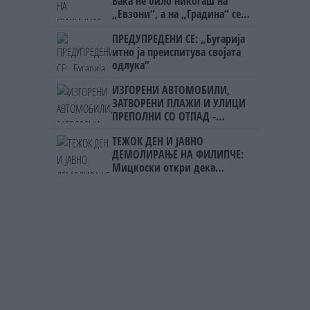
Вака не било никогаш на
„Евзони“, а на „Градина“ се
чека и пет часа
ПРЕДУПРЕДЕНИ СЕ: „Бугарија
итно ја преиспитува својата
одлука“
ИЗГОРЕНИ АВТОМОБИЛИ,
ЗАТВОРЕНИ ПЛАЖИ И УЛИЦИ
ПРЕПОЛНИ СО ОТПАД -
Фнидек во хаос по
ТЕЖОК ДЕН И ЈАВНО
мигрантскиот бран кон Сеута
ДЕМОЛИРАЊЕ НА ФИЛИПЧЕ:
Мицкоски откри дека
човекот појма нема од
ништо, освен за кеш