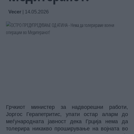
Vecer
|
14.05.2026
Грчкиот министер за надворешни работи,
Јоргос Герапетритис, упати остар аларм до
меѓународната јавност дека Грција нема да
толерира никакво проширување на војната во