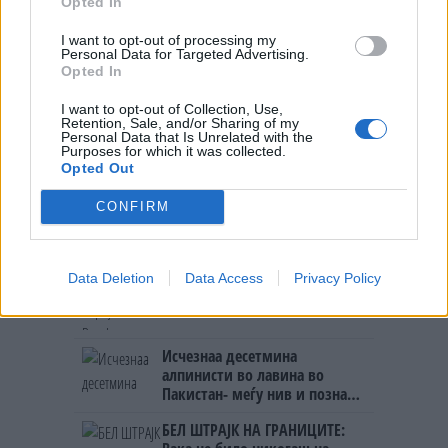
Opted In
МАКЕДОНЦИТЕ ВО СРБИЈА:
ФОРМИРАН МАКЕДОНСКИОТ
I want to opt-out of processing my
НАЦИОНАЛЕН СОЈУЗ
Personal Data for Targeted Advertising.
Ахмети кажа што го мачи:
Opted In
СЛУШАМ, САКААТ ДА СЕ СУДИ
ЗА ВОЕНИТЕ ЗЛОСТРОСТВА НА
I want to opt-out of Collection, Use,
УЧК...
Retention, Sale, and/or Sharing of my
УЛЦИЊ Е АЛБАНСКИ, ЌЕ ГО
Personal Data that Is Unrelated with the
Purposes for which it was collected.
ОСЛОБОДИМЕ- Скандалозна
Opted Out
објава на вицепремиерот на
Црна Гора
CONFIRM
ТЕМПЕРАТУРАТА ВО СРЕДА ЌЕ
БИДЕ ЗА НА ЛЕКАР, а потоа...
Data Deletion
Data Access
Privacy Policy
Северна Кореја и Русија градат
мистериозен мост
Исчезнаа десетмина
алпинисти во лавина во
Пакистан- меѓу нив и познат
Непалец
БЕЛ ШТРАЈК НА ГРАНИЦИТЕ: