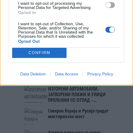
УЛЦИЊ Е АЛБАНСКИ, ЌЕ ГО
I want to opt-out of processing my
ОСЛОБОДИМЕ- Скандалозна
Personal Data for Targeted Advertising.
објава на вицепремиерот на
Opted In
Црна Гора
ТЕМПЕРАТУРАТА ВО СРЕДА ЌЕ
I want to opt-out of Collection, Use,
Retention, Sale, and/or Sharing of my
БИДЕ ЗА НА ЛЕКАР, а потоа...
Personal Data that Is Unrelated with the
Purposes for which it was collected.
Opted Out
ИСТОРИСКО ОБЕДИНУВАЊЕ НА
МАКЕДОНЦИТЕ ВО СРБИЈА:
CONFIRM
ФОРМИРАН МАКЕДОНСКИОТ
НАЦИОНАЛЕН СОЈУЗ
БУГАРИТЕ СО ШОКАНТНО
ОТКРИТИЕ по падот на Дунав,
Data Deletion
Data Access
Privacy Policy
кренаа дронови да снимаат
ИЗГОРЕНИ АВТОМОБИЛИ,
ЗАТВОРЕНИ ПЛАЖИ И УЛИЦИ
ПРЕПОЛНИ СО ОТПАД -
Фнидек во хаос по
Северна Кореја и Русија градат
мигрантскиот бран кон Сеута
мистериозен мост
Ахмети кажа што го мачи: