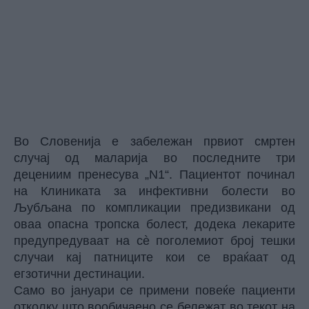
Во Словенија е забележан првиот смртен
случај од маларија во последните три
децениим
пренесува „N1“
. Пациентот починал
на Клиниката за инфективни болести во
Љубљана по компликации предизвикани од
оваа опасна тропска болест, додека лекарите
предупредуваат на сè поголемиот број тешки
случаи кај патниците кои се враќаат од
егзотични дестинации.
Само во јануари се примени повеќе пациенти
отколку што вообичаено се бележат во текот на