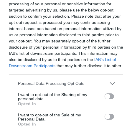
постарите лица и лицата со ослабен имунитет.
processing of your personal or sensitive information for
© Vecer.mk, правата за текстот се на редакцијата
targeted advertising by us, please use the below opt-out
section to confirm your selection. Please note that after your
opt-out request is processed you may continue seeing
„НЕ ВЕРУВАМ ДЕКА ВОЈНАТА ВО
interest-based ads based on personal information utilized by
УКРАИНА БРЗО ЌЕ ЗАВРШИ“, кажа
us or personal information disclosed to third parties prior to
Вучиќ : Со Зеленски не
your opt-out. You may separately opt-out of the further
разговаравме за воена соработка
disclosure of your personal information by third parties on the
Невиден инцидент во
IAB’s list of downstream participants. This information may
собранието: КУРТИ ГАЃАН СО ЈАЈЦА
also be disclosed by us to third parties on the
IAB’s List of
(ВИДЕО)
Downstream Participants
that may further disclose it to other
third parties.
Personal Data Processing Opt Outs
I want to opt-out of the Sharing of my
personal data.
НАЈЧИТАНИ ВО ПОСЛЕДНИ 7 ДЕНА
Opted In
СЕ СПРЕМА МЕТЕОРОЛОШКИ
I want to opt-out of the Sale of my
ХАОС ЗА ЗИМАТА 2026/2027
Personal Data.
Opted In