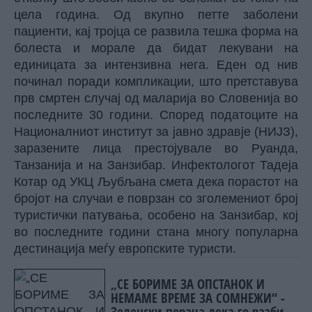
цела година. Од вкупно петте заболени
пациенти, кај тројца се развила тешка форма на
болеста и морале да бидат лекувани на
единицата за интензивна нега. Еден од нив
починал поради компликации, што претставува
прв смртен случај од маларија во Словенија во
последните 30 години. Според податоците на
Националниот институт за јавно здравје (НИЈЗ),
заразените лица престојувале во Руанда,
Танзанија и на Занзибар. Инфектологот Тадеја
Котар од УКЦ Љубљана смета дека порастот на
бројот на случаи е поврзан со зголемениот број
туристички патувања, особено на Занзибар, кој
во последните години стана многу популарна
дестинација меѓу европските туристи.
„СЕ БОРИМЕ ЗА ОПСТАНОК И
НЕМАМЕ ВРЕМЕ ЗА СОМНЕЖИ“ -
Зеленски порача дека го разбира