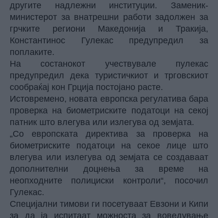
другите надлежни институции. Заменик-
министерот за внатрешни работи задолжен за
грчките региони Македонија и Тракија,
Константинос Гулекас предупредил за
поплаките.
На состанокот учествувале пулекас
предупредил дека туристичкиот и трговскиот
сообраќај кон Грција постојано расте.
Истовремено, новата европска регулатива бара
проверка на биометриските податоци на секој
патник што влегува или излегува од земјата.
„Со европската директива за проверка на
биометриските податоци на секое лице што
влегува или излегува од земјата се создаваат
дополнителни доцнења за време на
неопходните полициски контроли“, посочил
Гулекас.
Специјални тимови ги посетуваат Евзони и Кипи
за да ја испитаат можноста за воведување