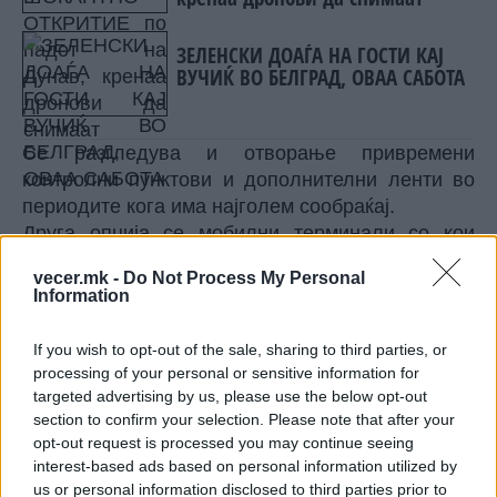
ЗЕЛЕНСКИ ДОАЃА НА ГОСТИ КАЈ
ВУЧИЌ ВО БЕЛГРАД, ОВАА САБОТА
Се разгледува и отворање привремени
контролни пунктови и дополнителни ленти во
периодите кога има најголем сообраќај.
Друга опција се мобилни терминали со кои
полицајците би можеле да вршат дел од
vecer.mk -
Do Not Process My Personal
контролите додека патниците сè уште чекаат во
Information
колоните.
Според грчките медиуми, токму овие решенија
If you wish to opt-out of the sale, sharing to third parties, or
се меѓу приоритетите што треба да се
processing of your personal or sensitive information for
реализираат пред шпицот на летната сезона.
targeted advertising by us, please use the below opt-out
Жалби стигнале и од Македонија
section to confirm your selection. Please note that after your
opt-out request is processed you may continue seeing
Грчките медиуми пишуваа дека минатиот
interest-based ads based on personal information utilized by
викенд револтирани граѓани изјавиле дека
us or personal information disclosed to third parties prior to