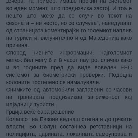
„Вчера, на пример, имаше прекин на системот
во еден момент, што предизвика застој. И тоа е
нешто што може да се случи во текот на
сезоната – не често, но се случува“, наведуваат
од страницата коментирајќи го големиот наплив
на турисити, вклучително и од Македонија како
причина.
Според нивните информации, најголемиот
метеж бил меѓу 6 и 8 часот наутро, слично како
и во годините пред да виде воведен ЕЕС
системот за биометриски проверки. Подоцна
колоните постепено се намалувале.
Снимките од автомобили заглавени со часови
на границата предизвикаа загриженост кај
илјадници туристи.
Грција веќе бара решение
Колапсот на Евзони веднаш стигна и до грчките
власти. Во Солун состанчеа ретставници на
полицијата, царината, локалната самоуправа и