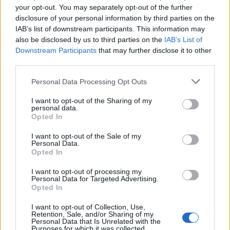
никогаш повеќе нема да летуваат во Грција.
your opt-out. You may separately opt-out of the further
Министерот за заштита на граѓаните на Грција,
disclosure of your personal information by third parties on the
Михалис Хрисохоидис, призна дека новиот
IAB’s list of downstream participants. This information may
систем веќе предизвикал реакции од соседните
also be disclosed by us to third parties on the
IAB’s List of
држави. Тој изјави дека добил поплаки од
Downstream Participants
that may further disclose it to other
third parties.
неговите колеги од Македонија и од Србија.
Според него, проблемот има две
Personal Data Processing Opt Outs
димензии. Првата е новата биометриска
регистрација што ја бара Европската унија.
I want to opt-out of the Sharing of my
personal data.
Втората е застарената инфраструктура на
Opted In
грчките гранични премини.
Како да ги избегнете гужвите?
I want to opt-out of the Sale of my
Personal Data.
Туристичките работници советуваат патниците
Opted In
да избегнуваат пристигнување на граница
I want to opt-out of processing my
сабота наутро, кога најчесто пристигнуваат
Personal Data for Targeted Advertising.
организираните автобуски тури. Најмалку гужва
Opted In
има во ноќните часови.
I want to opt-out of Collection, Use,
За патување кон Јонското крајбрежје се
Retention, Sale, and/or Sharing of my
Personal Data that Is Unrelated with the
препорачува преминот Меџитлија-Ники.
Purposes for which it was collected.