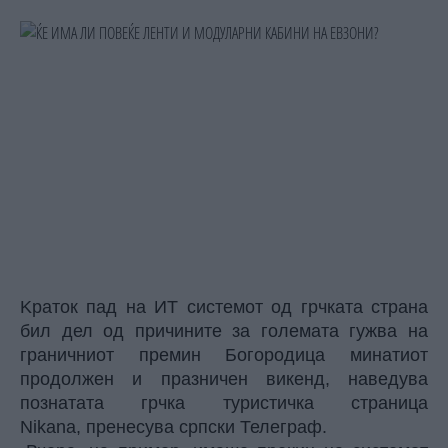
Kраток пад на ИТ системот од грчката страна
бил дел од причините за големата гужва на
граничниот премин Богородица минатиот
продолжен и празничен викенд, наведува
познатата грчка туристичка страница
Nikana,
пренесува српски Телеграф
.