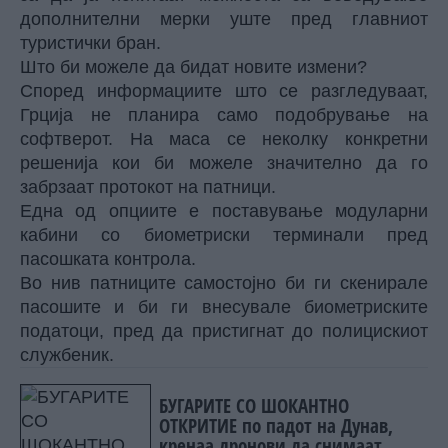
дополнителни мерки уште пред главниот
туристички бран.
Што би можеле да бидат новите измени?
Според информациите што се разгледуваат,
Грција не планира само подобрување на
софтверот. На маса се неколку конкретни
решенија кои би можеле значително да го
забрзаат протокот на патници.
Една од опциите е поставување модуларни
кабини со биометриски терминали пред
пасошката контрола.
Во нив патниците самостојно би ги скенирале
пасошите и би ги внесувале биометриските
податоци, пред да пристигнат до полицискиот
службеник.
БУГАРИТЕ СО ШОКАНТНО
ОТКРИТИЕ по падот на Дунав,
кренаа дронови да снимаат