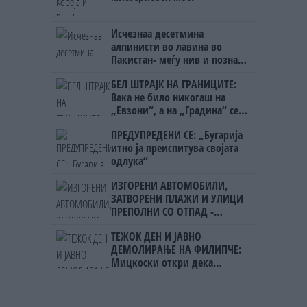
Исчезнаа десетмина
алпинисти во лавина во
Пакистан- меѓу нив и познат
Непалец
БЕЛ ШТРАЈК НА ГРАНИЦИТЕ:
Вака не било никогаш на
„Евзони“, а на „Градина“ се
чека и пет часа
ПРЕДУПРЕДЕНИ СЕ: „Бугарија
итно ја преиспитува својата
одлука“
ИЗГОРЕНИ АВТОМОБИЛИ,
ЗАТВОРЕНИ ПЛАЖИ И УЛИЦИ
ПРЕПОЛНИ СО ОТПАД -
Фнидек во хаос по
ТЕЖОК ДЕН И ЈАВНО
мигрантскиот бран кон Сеута
ДЕМОЛИРАЊЕ НА ФИЛИПЧЕ:
Мицкоски откри дека
човекот појма нема од
ништо, освен за кеш