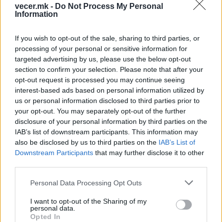
знаци за економско приклучување кон Европа.
vecer.mk -
Do Not Process My Personal
Information
Следната голема станица за регионот е
Самитот ЕУ – Западен Балкан, кој ќе се одржи
на 5 јуни во Подгорица. Од овој собир се
If you wish to opt-out of the sale, sharing to third parties, or
processing of your personal or sensitive information for
очекува силна потврда на европската иднина
targeted advertising by us, please use the below opt-out
на Балканот, но и потсетување дека членството
section to confirm your selection. Please note that after your
бара политичка посветеност која може да се
opt-out request is processed you may continue seeing
провери преку реални резултати на терен.
interest-based ads based on personal information utilized by
© Vecer.mk, правата за текстот се на редакцијата
us or personal information disclosed to third parties prior to
your opt-out. You may separately opt-out of the further
disclosure of your personal information by third parties on the
„НЕ ВЕРУВАМ ДЕКА ВОЈНАТА ВО
IAB’s list of downstream participants. This information may
УКРАИНА БРЗО ЌЕ ЗАВРШИ“, кажа
also be disclosed by us to third parties on the
IAB’s List of
Вучиќ : Со Зеленски не
Downstream Participants
that may further disclose it to other
разговаравме за воена соработка
third parties.
Невиден инцидент во
собранието: КУРТИ ГАЃАН СО ЈАЈЦА
Personal Data Processing Opt Outs
(ВИДЕО)
I want to opt-out of the Sharing of my
personal data.
Opted In