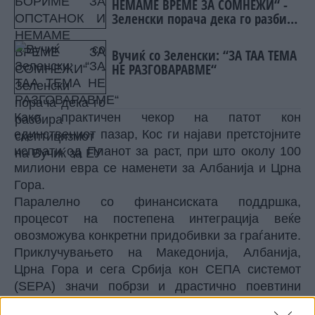
НЕМАМЕ ВРЕМЕ ЗА СОМНЕЖИ“ -
Зеленски порача дека го разбира
скептицизмот на Вучиќ за ЕУ
Вучиќ со Зеленски: “ЗА ТАА ТЕМА
НЕ РАЗГОВАРАВМЕ“
Како практичен чекор на патот кон
единствениот пазар, Кос ги најави претстојните
исплати од Планот за раст, при што околу 100
милиони евра се наменети за Албанија и Црна
Гора.
Паралелно со финансиската поддршка,
процесот на постепена интеграција веќе
овозможува конкретни придобивки за граѓаните.
Приклучувањето на Македонија, Албанија,
Црна Гора и сега Србија кон СЕПА системот
(SEPA) значи побрзи и драстично поевтини
трансакции во евра, што е еден од првите