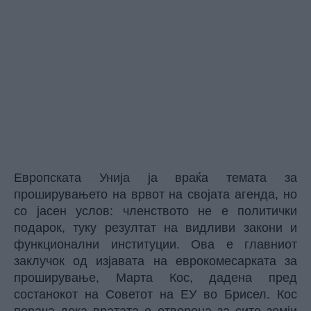
Европската Унија ја враќа темата за
проширувањето на врвот на својата агенда, но
со јасен услов: членството не е политички
подарок, туку резултат на видливи закони и
функционални институции. Ова е главниот
заклучок од изјавата на еврокомесарката за
проширување, Марта Кос, дадена пред
состанокот на Советот на ЕУ во Брисел. Кос