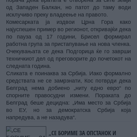
порача дека вратата е отворена за сите земји
од Западен Балкан, но патот до таму води
исклучиво преку владеење на правото.
Комесарката ја издвои Црна Гора како
најуспешен пример во регионот, откривајќи дека
по пауза од 17 години, Брисел формирал
работна група за пристапување на нова членка.
Очекувањата се дека Подгорица ќе го заврши
техничкиот дел од преговорите до почетокот на
следната година.
Сликата е поинаква за Србија. Иако формално
средствата не се замрзнати, Кос потврди дека
Белград нема добиено „ниту едно евро“ по
спорните правосудни измени. Пораката до
Белград беше децидна: „Има место за Србија
во ЕУ, но за демократска Србија која
напредува, а не назадува“.
„СЕ БОРИМЕ ЗА ОПСТАНОК И