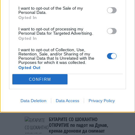
I want to opt-out of the Sale of my
Personal Data.
Opted In
НАЈЧИТАНИ ВО ПОСЛЕДНИ 7 ДЕНА
I want to opt-out of processing my
СЕ СПРЕМА МЕТЕОРОЛОШКИ
Personal Data for Targeted Advertising.
ХАОС ЗА ЗИМАТА 2026/2027
Opted In
I want to opt-out of Collection, Use,
УЛЦИЊ Е АЛБАНСКИ, ЌЕ ГО
Retention, Sale, and/or Sharing of my
ОСЛОБОДИМЕ- Скандалозна
Personal Data that Is Unrelated with the
Purposes for which it was collected.
објава на вицепремиерот на
Opted Out
Црна Гора
ТЕМПЕРАТУРАТА ВО СРЕДА ЌЕ
CONFIRM
БИДЕ ЗА НА ЛЕКАР, а потоа...
ИСТОРИСКО ОБЕДИНУВАЊЕ НА
Data Deletion
Data Access
Privacy Policy
МАКЕДОНЦИТЕ ВО СРБИЈА:
ФОРМИРАН МАКЕДОНСКИОТ
НАЦИОНАЛЕН СОЈУЗ
БУГАРИТЕ СО ШОКАНТНО
ОТКРИТИЕ по падот на Дунав,
кренаа дронови да снимаат