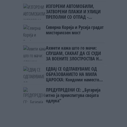
ИЗГОРЕНИ АВТОМОБИЛИ,
ЗАТВОРЕНИ ПЛАЖИ И УЛИЦИ
ПРЕПОЛНИ СО ОТПАД -
Фнидек во хаос по
Северна Кореја и Русија градат
мигрантскиот бран кон Сеута
мистериозен мост
Ахмети кажа што го мачи:
СЛУШАМ, САКААТ ДА СЕ СУДИ
ЗА ВОЕНИТЕ ЗЛОСТРОСТВА НА
УЧК...
ЕДВАЈ СЕ ОДГЛАВУВАМЕ ОД
ОБРАЗОВАНИЕТО НА МИЛА
ЦАРОСКА: Кондоми наместо
книги
ПРЕДУПРЕДЕНИ СЕ: „Бугарија
итно ја преиспитува својата
одлука“