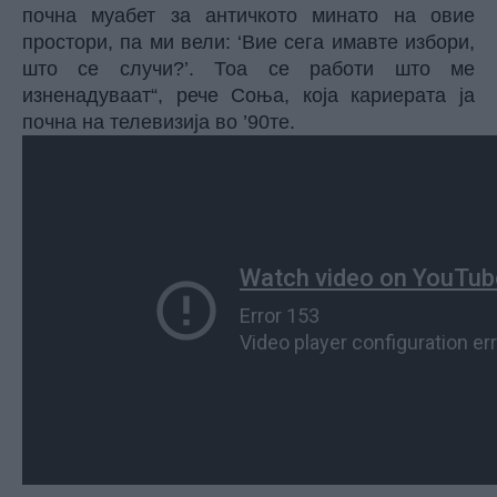
почна муабет за античкото минато на овие
простори, па ми вели: ‘Вие сега имавте избори,
што се случи?’. Тоа се работи што ме
изненадуваат“, рече Соња, која кариерата ја
почна на телевизија во ’90те.