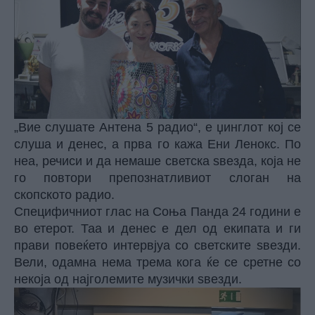
„Вие слушате Антена 5 радио“, е џинглот кој се
слуша и денес, а прва го кажа Ени Ленокс. По
неа, речиси и да немаше светска ѕвезда, која не
го повтори препознатливиот слоган на
скопското радио.
Специфичниот глас на Соња Панда 24 години е
во етерот. Таа и денес е дел од екипата и ги
прави повеќето интервјуа со светските ѕвезди.
Вели, одамна нема трема кога ќе се сретне со
некоја од најголемите музички ѕвезди.