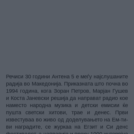
Речиси 30 години Антена 5 е меѓу најслушаните
радија во Македонија. Приказната што почна во
1994 година, кога Зоран Петров, Марјан Гушев
и Коста Јаневски решија да направат радио кое
наместо народна музика и детски емисии ќе
пушта светски хитови, трае и денес. Први
известуваа во живо од доделувањето на Ем-ти-
ви наградите, се журкаа на Егзит и Си денс