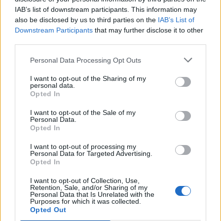
ФОРМИРАН МАКЕДОНСКИОТ
IAB’s list of downstream participants. This information may
НАЦИОНАЛЕН СОЈУЗ
also be disclosed by us to third parties on the
IAB’s List of
Ахмети кажа што го мачи:
Downstream Participants
that may further disclose it to other
СЛУШАМ, САКААТ ДА СЕ СУДИ
third parties.
ЗА ВОЕНИТЕ ЗЛОСТРОСТВА НА
УЧК...
Personal Data Processing Opt Outs
УЛЦИЊ Е АЛБАНСКИ, ЌЕ ГО
ОСЛОБОДИМЕ- Скандалозна
I want to opt-out of the Sharing of my
објава на вицепремиерот на
personal data.
Црна Гора
Opted In
ТЕМПЕРАТУРАТА ВО СРЕДА ЌЕ
БИДЕ ЗА НА ЛЕКАР, а потоа...
I want to opt-out of the Sale of my
Personal Data.
Opted In
Северна Кореја и Русија градат
мистериозен мост
I want to opt-out of processing my
Personal Data for Targeted Advertising.
Opted In
Исчезнаа десетмина
алпинисти во лавина во
I want to opt-out of Collection, Use,
Retention, Sale, and/or Sharing of my
Пакистан- меѓу нив и познат
Personal Data that Is Unrelated with the
Непалец
Purposes for which it was collected.
БЕЛ ШТРАЈК НА ГРАНИЦИТЕ:
Opted Out
Вака не било никогаш на