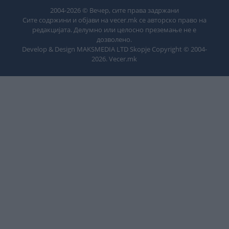
2004-
2026
© Вечер, сите права задржани
Сите содржини и објави на vecer.mk се авторско право на
редакцијата. Делумно или целосно преземање не е
дозволено.
Develop & Design MAKSMEDIA LTD Skopje Copyright © 2004-
2026
. Vecer.mk