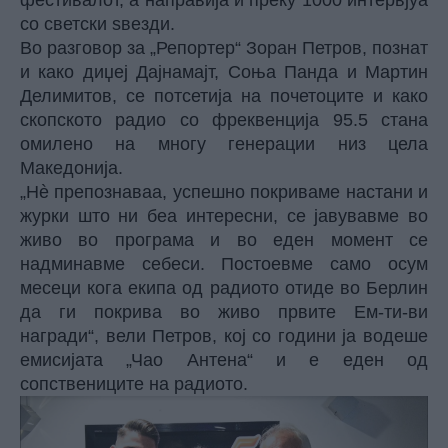
фестивалот, а направија и преку 1000 интервјуа
со светски ѕвезди.
Во разговор за „Репортер“ Зоран Петров, познат
и како диџеј Дајнамајт, Соња Панда и Мартин
Делимитов, се потсетија на почетоците и како
скопското радио со фреквенција 95.5 стана
омилено на многу генерации низ цела
Македонија.
„Нè препознаваа, успешно покриваме настани и
журки што ни беа интересни, се јавувавме во
живо во програма и во еден момент се
надминавме себеси. Постоевме само осум
месеци кога екипа од радиото отиде во Берлин
да ги покрива во живо првите Ем-ти-ви
награди“, вели Петров, кој со години ја водеше
емисијата „Чао Антена“ и е еден од
сопствениците на радиото.