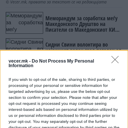
© Vecer.mk, правата за текстот се на редакцијата
Меморандум за соработка меѓу
Македонското Друштво на
Писатели со Македонскиот КИЦ
во Софија
Сидни Свини волонтира во
нејзиниот роден град погоден од
пожари
vecer.mk -
Do Not Process My Personal
Information
If you wish to opt-out of the sale, sharing to third parties, or
processing of your personal or sensitive information for
НАЈЧИТАНИ ВО ПОСЛЕДНИ 7 ДЕНА
targeted advertising by us, please use the below opt-out
section to confirm your selection. Please note that after your
СЕ СПРЕМА МЕТЕОРОЛОШКИ
opt-out request is processed you may continue seeing
ХАОС ЗА ЗИМАТА 2026/2027
interest-based ads based on personal information utilized by
us or personal information disclosed to third parties prior to
ИСТОРИСКО ОБЕДИНУВАЊЕ НА
your opt-out. You may separately opt-out of the further
МАКЕДОНЦИТЕ ВО СРБИЈА:
disclosure of your personal information by third parties on the