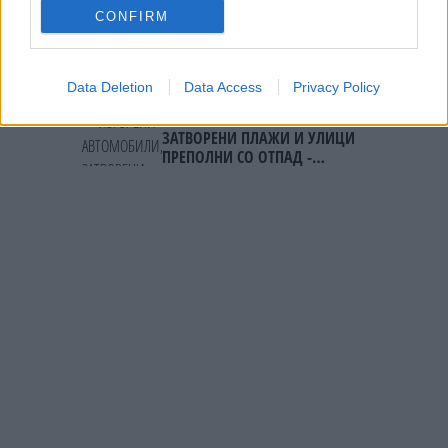
„Евзони“, а на „Градина“ се
CONFIRM
чека и пет часа
ПРЕДУПРЕДЕНИ СЕ: „Бугарија
итно ја преиспитува својата
одлука“
Data Deletion
Data Access
Privacy Policy
ИЗГОРЕНИ АВТОМОБИЛИ,
ЗАТВОРЕНИ ПЛАЖИ И УЛИЦИ
ПРЕПОЛНИ СО ОТПАД -
Фнидек во хаос по
мигрантскиот бран кон Сеута