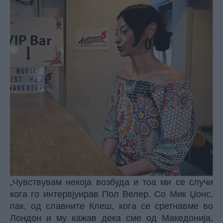
„Чувствувам некоја возбуда и тоа ми се случи
кога го интервјуирав Пол Велер. Со Мик Џонс,
пак, од славните Клеш, кога се сретнавме во
Лондон и му кажав дека сме од Македонија,