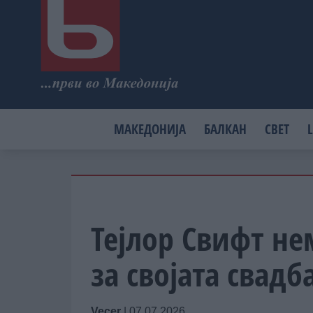
МАКЕДОНИЈА
БАЛКАН
СВЕТ
L
Тејлор Свифт н
за својата свадб
Vecer
|
07.07.2026