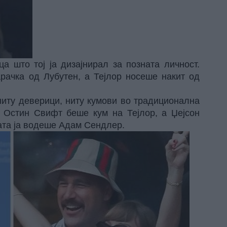
а што тој ја дизајнирал за позната личност.
рачка од Лубутен, а Тејлор носеше накит од
ниту деверици, ниту кумови во традиционална
т Остин Свифт беше кум на Тејлор, а Џејсон
ата ја водеше Адам Сендлер.