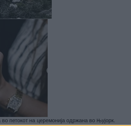
 во петокот на церемонија одржана во Њујорк.
ецот беа креирани од Christian Dior Haute