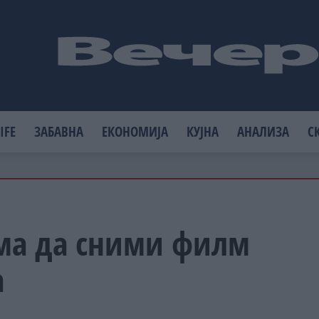
IFE
ЗАБАВНА
ЕКОНОМИЈА
КУЈНА
АНАЛИЗА
С
ема да сними филм
а