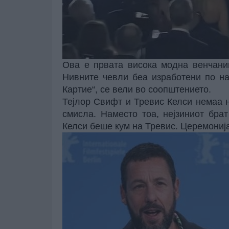
Ова е првата висока модна венчаниц
Нивните чевли беа изработени по на
Картие“, се вели во соопштението.
Тејлор Свифт и Тревис Келси немаа 
смисла. Наместо тоа, нејзиниот бра
Келси беше кум на Тревис. Церемониј