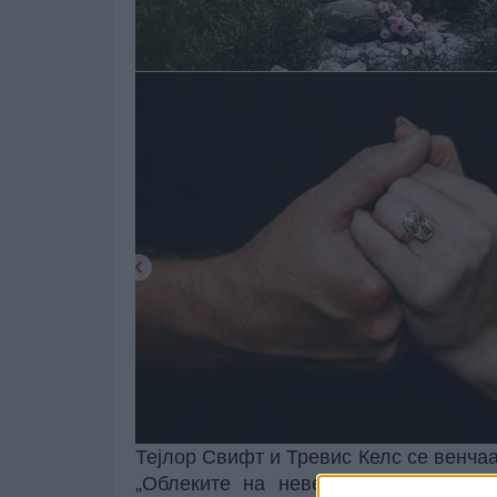
Тејлор Свифт и Тревис Келс се венчаа
„Облеките на невестата и младожен