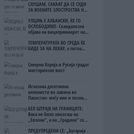
СЛУШАМ, САКААТ ДА СЕ СУДИ
ЗА ВОЕНИТЕ ЗЛОСТРОСТВА НА
УЧК...
УЛЦИЊ Е АЛБАНСКИ, ЌЕ ГО
ОСЛОБОДИМЕ- Скандалозна
објава на вицепремиерот на
Црна Гора
ТЕМПЕРАТУРАТА ВО СРЕДА ЌЕ
БИДЕ ЗА НА ЛЕКАР, а потоа...
Северна Кореја и Русија градат
мистериозен мост
Исчезнаа десетмина
алпинисти во лавина во
Пакистан- меѓу нив и познат
Непалец
БЕЛ ШТРАЈК НА ГРАНИЦИТЕ:
Вака не било никогаш на
„Евзони“, а на „Градина“ се
чека и пет часа
ПРЕДУПРЕДЕНИ СЕ: „Бугарија