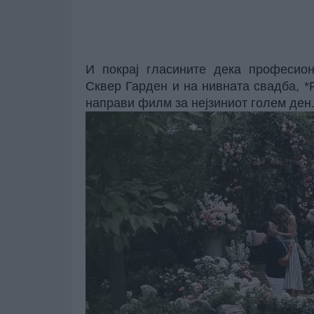
И покрај гласините дека професио
Сквер Гарден и на нивната свадба, *
направи филм за нејзиниот голем ден