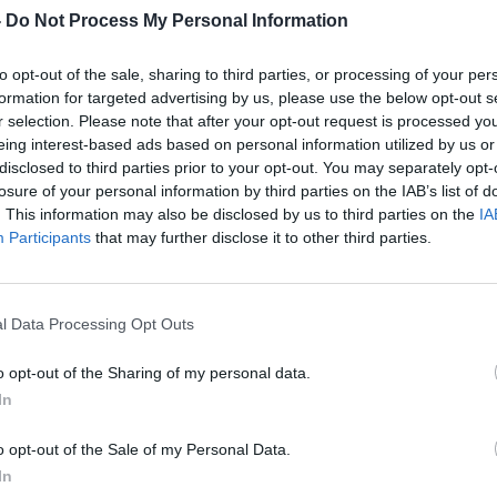
-
Do Not Process My Personal Information
to opt-out of the sale, sharing to third parties, or processing of your per
formation for targeted advertising by us, please use the below opt-out s
r selection. Please note that after your opt-out request is processed y
eing interest-based ads based on personal information utilized by us or
disclosed to third parties prior to your opt-out. You may separately opt-
losure of your personal information by third parties on the IAB’s list of
. This information may also be disclosed by us to third parties on the
IA
Participants
that may further disclose it to other third parties.
l Data Processing Opt Outs
o opt-out of the Sharing of my personal data.
In
дерсон - креативен директор на женската,
 Dior - во тесна соработка со двојката.
o opt-out of the Sale of my Personal Data.
In