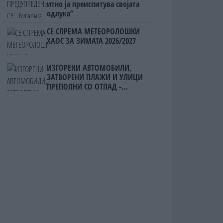
итно ја преиспитува својата
одлука“
СЕ СПРЕМА МЕТЕОРОЛОШКИ
ХАОС ЗА ЗИМАТА 2026/2027
ИЗГОРЕНИ АВТОМОБИЛИ,
ЗАТВОРЕНИ ПЛАЖИ И УЛИЦИ
ПРЕПОЛНИ СО ОТПАД -
Фнидек во хаос по
мигрантскиот бран кон Сеута