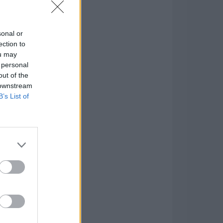
sonal or
ection to
ou may
 personal
out of the
 downstream
B’s List of