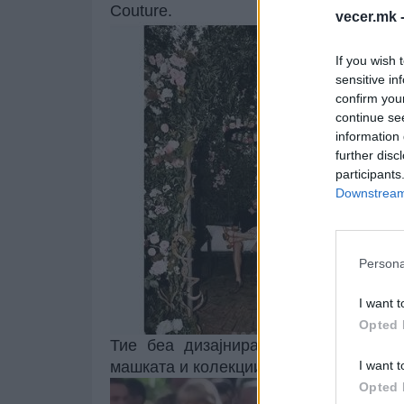
Couture.
vecer.mk 
If you wish 
sensitive in
confirm you
continue se
information 
further disc
participants
Downstream 
Persona
I want t
Opted 
Тие беа дизајнирани од Џонатан Ан
машката и колекциите Haute Couture на
I want t
Opted 