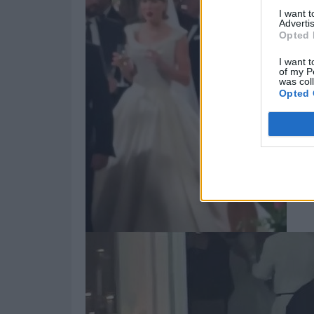
I want 
Advertis
Opted 
I want t
of my P
was col
Opted 