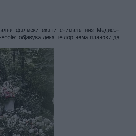
нални филмски екипи снимале низ Медисон
People* објавува дека Тејлор нема планови да
.