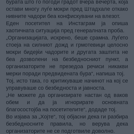
бурата што го погоди градот вчера вечерта, која
остави многу луѓе мокри пред Штадхале откако
нивните чадори беа конфискувани на влезот.
Еден посетител на Инстаграм ја опиша
хаотичната ситуација пред генералната проба.
„Организацијата, искрено, беше срамна. Луѓето
стоеја на силниот дожд и грмотевици целосно
мокри бидејќи чадорите и другата заштита не
беа дозволени на безбедносниот пункт, а
организаторите не презедоа речиси никакви
мерки поради предвидената бура“, напиша тој.
Тој, исто така, го критикуваше начинот на кој се
управуваше со безбедноста и јавноста.
„Не можете да организирате настан од ваков
обем и да ја игнорирате основната
благосостојба на посетителите“, додаде тој.
Во изјава за
„Хојте“
, тој објасни дека ги разбира
безбедносните правила, но верува дека
организаторите не се подготвиле доволно.