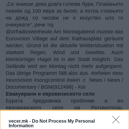
„Се знаеше дека доаѓа голема бура. Плаќањето
повеќе од 100 евра за билет, а потоа стоењето
на дожд со часови не е искуство што го
очекувате“, рече тој.
@orfradiowienheute
Am Montagabend musste das
Eurovision Village auf dem Rathausplatz geräumt
werden. Grund ist die aktuelle Wettersituation mit
starkem Regen, Wind und Gewitter. Auch
kleinkörniger Hagel ist in der Stadt möglich. Das
Gelände wird am Montag nicht mehr aufgesperrt.
Das übrige Programm fällt also aus.
#orfwien
#esc
#eurovision
#songcontest
#wien
♬ News / News /
Documentary / BGM(912498) - Kei
Евакуирани и евровизиското село
Бурата предизвика проблеми и во
евровизиското село на Ратхаусплац.
Програмата беше прекината во понеделник
вечерта, а посетителите мораа да го напуштат
vecer.mk -
Do Not Process My Personal
Information
местото од безбедносни причини.