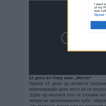
I want t
of my P
was col
Opted 
22 дена во Перу како „Матео“
Првите 12 дена од неговото патувањ
забележувајќи дека често не се опушт
„Едно од нештата што се случува ко
чекори во запознавањето луѓе“, објасни