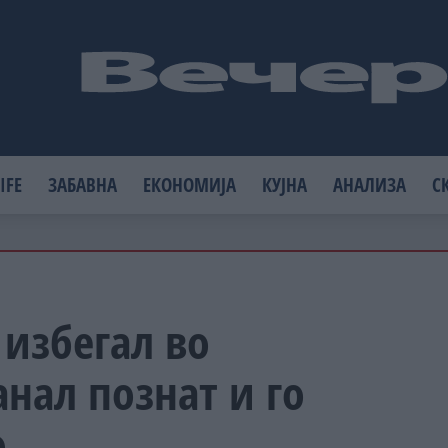
IFE
ЗАБАВНА
ЕКОНОМИЈА
КУЈНА
АНАЛИЗА
С
избегал во
анал познат и го
о