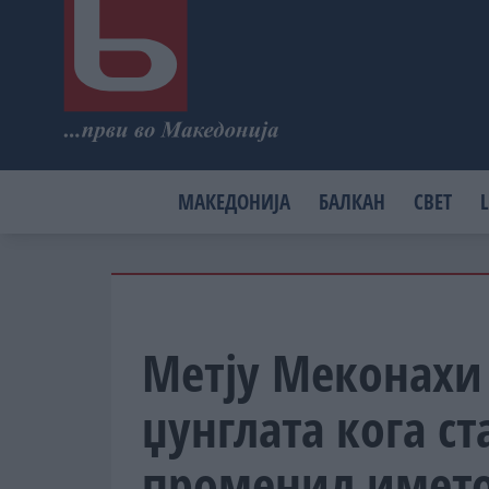
МАКЕДОНИЈА
БАЛКАН
СВЕТ
L
Метју Меконахи 
џунглата кога ст
променил имет