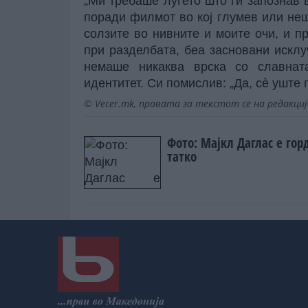
„Ми требаше луѓето што ги запознав 
поради филмот во кој глумев или нешто
солзите во нивните и моите очи, и п
при разделбата, беа засновани исклуч
немаше никаква врска со славната
идентитет. Си помислив: „Да, сè уште 
© Vecer.mk, правата за текстот се на редакци
Фото: Мајкл Даглас е гор
татко