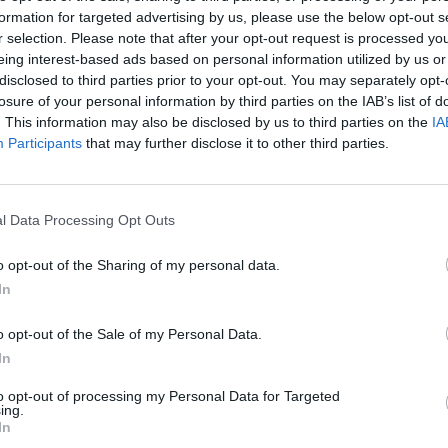
formation for targeted advertising by us, please use the below opt-out s
r selection. Please note that after your opt-out request is processed y
eing interest-based ads based on personal information utilized by us or
disclosed to third parties prior to your opt-out. You may separately opt-
losure of your personal information by third parties on the IAB’s list of
. This information may also be disclosed by us to third parties on the
IA
Participants
that may further disclose it to other third parties.
каст, тој открил дека еднаш се повлекол во
еруанската дождовна шума, каде што живеел
торно чувството за идентитет.
l Data Processing Opt Outs
се впуштил во првото од многуте патувања во
o opt-out of the Sharing of my personal data.
лавна улога во филмот од 1996 година „Време
In
а преку ноќ. Ненадејната слава и богатство го
ко, а што е глупост“.
o opt-out of the Sale of my Personal Data.
, објаснил тој. „Затоа се повлеков. Отидов.
In
јдам таа потврда. Знаев дека ја имам, само
си“.
to opt-out of processing my Personal Data for Targeted
ing.
а огледало“, рече тој. „Сите ме „сакаат“, а јас
In
в само на четири луѓе во мојот живот.“