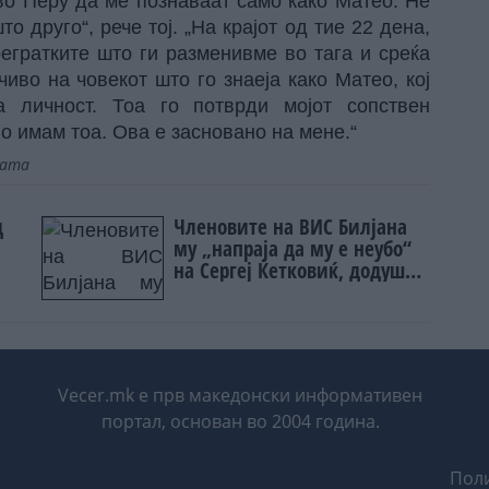
во Перу да ме познаваат само како Матео. Не
 друго“, рече тој. „На крајот од тие 22 дена,
регратките што ги разменивме во тага и среќа
иво на човекот што го знаеја како Матео, кој
 личност. Тоа го потврди мојот сопствен
го имам тоа. Ова е засновано на мене.“
јата
д
Членовите на ВИС Билјана
му „напраја да му е неубо“
на Сергеј Ќетковиќ, додуша
преку видео
Vecer.mk е прв македонски информативен
портал, основан во 2004 година.
Поли