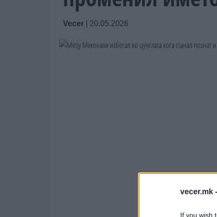
Vecer
|
20.05.2026
vecer.mk 
If you wish 