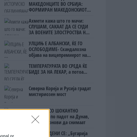
МАКЕДОНЦИТЕ ВО СРБИЈА:
ФОРМИРАН МАКЕДОНСКИОТ
НАЦИОНАЛЕН СОЈУЗ
Ахмети кажа што го мачи:
СЛУШАМ, САКААТ ДА СЕ СУДИ
ЗА ВОЕНИТЕ ЗЛОСТРОСТВА НА
УЧК...
УЛЦИЊ Е АЛБАНСКИ, ЌЕ ГО
ОСЛОБОДИМЕ- Скандалозна
објава на вицепремиерот на
Црна Гора
ТЕМПЕРАТУРАТА ВО СРЕДА ЌЕ
БИДЕ ЗА НА ЛЕКАР, а потоа...
Северна Кореја и Русија градат
мистериозен мост
БУГАРИТЕ СО ШОКАНТНО
ОТКРИТИЕ по падот на Дунав,
кренаа дронови да снимаат
ПРЕДУПРЕДЕНИ СЕ: „Бугарија
sonal or