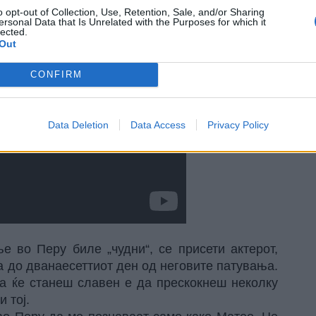
o opt-out of Collection, Use, Retention, Sale, and/or Sharing
ersonal Data that Is Unrelated with the Purposes for which it
lected.
Out
CONFIRM
Data Deletion
Data Access
Privacy Policy
е во Перу биле „чудни“, се присети актерот,
а до дванаесеттиот ден од неговите патувања.
га ќе станеш славен е да прескокнеш неколку
 тој.