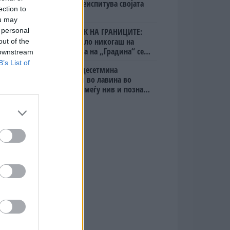
итно ја преиспитува својата
ection to
одлука“
ou may
 personal
БЕЛ ШТРАЈК НА ГРАНИЦИТЕ:
Вака не било никогаш на
out of the
„Евзони“, а на „Градина“ се
 downstream
чека и пет часа
B’s List of
Исчезнаа десетмина
алпинисти во лавина во
Пакистан- меѓу нив и познат
Непалец