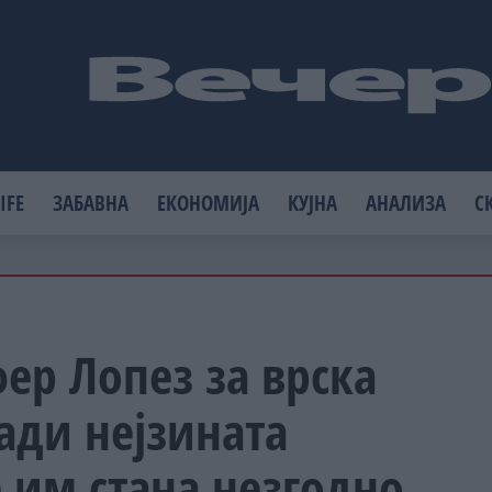
IFE
ЗАБАВНА
ЕКОНОМИЈА
КУЈНА
АНАЛИЗА
С
ер Лопез за врска
ради нејзината
е им стана незгодно