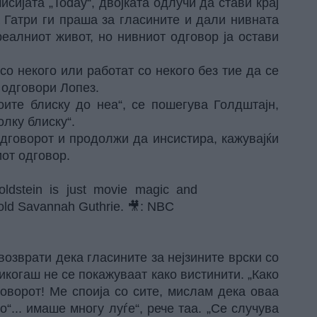
сијата „Today“, двојката одлучи да стави крај
 Гатри ги праша за гласините и дали нивната
реалниот живот, но нивниот одговор ја остави
со некого или работат со некого без тие да се
 одговори Лопез.
оите блиску до неа“, се пошегува Голдштајн,
олку блиску“.
дговорот и продолжи да инсистира, кажувајќи
иот одговор.
 Goldstein is just movie magic and
 told Savannah Guthrie. 🎥: NBC
возврати дека гласините за нејзините врски со
никогаш не се покажуваат како вистинити. „Како
оворот! Ме споија со сите, мислам дека оваа
о“... имаше многу луѓе“, рече таа. „Се случува