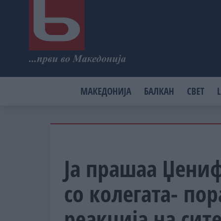
МАКЕДОНИЈА
БАЛКАН
СВЕТ
L
Ја прашаа Џениф
со колегата- по
реакција на сит