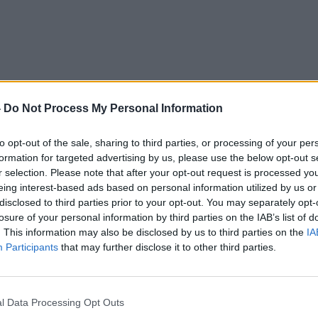
-
Do Not Process My Personal Information
а „Today“, водителката Савана Гатри ги соочи
to opt-out of the sale, sharing to third parties, or processing of your per
formation for targeted advertising by us, please use the below opt-out s
у непријатна дебата во која
Лопез
жестоко ја
r selection. Please note that after your opt-out request is processed y
eing interest-based ads based on personal information utilized by us or
т својата претстојна романтична комедија
disclosed to third parties prior to your opt-out. You may separately opt-
ез игра високо рангирана режисерка со строга
losure of your personal information by third parties on the IAB’s list of
те, која против своја волја се заљубува во
. This information may also be disclosed by us to third parties on the
IA
иклучил на нејзината фирма.
Participants
that may further disclose it to other third parties.
l Data Processing Opt Outs