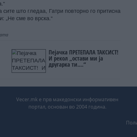
.“
а сите што гледаа, Гатри повторно го притисна
и: „Не сме во врска.“
јата
Пејачка ПРЕТЕПАЛА ТАКСИСТ!
И рекол „остави ми ја
другарка ти....“
Vecer.mk е прв македонски информативен
портал, основан во 2004 година.
Поли