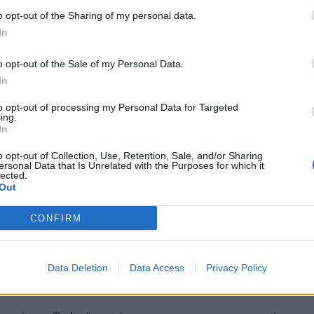
o opt-out of the Sharing of my personal data.
In
o opt-out of the Sale of my Personal Data.
In
to opt-out of processing my Personal Data for Targeted
ing.
In
o opt-out of Collection, Use, Retention, Sale, and/or Sharing
ersonal Data that Is Unrelated with the Purposes for which it
lected.
икс во Лос Анџелес минатата недела, беше
Out
апочнат гласините за нивната романса во
е појавија доста интимно на црвениот тепих,
CONFIRM
оттикнувајќи медиумски шпекулации.
Ласо“ претходно го изрази своето восхитување
то така придонесе за ова, па не требаше долго
Data Deletion
Data Access
Privacy Policy