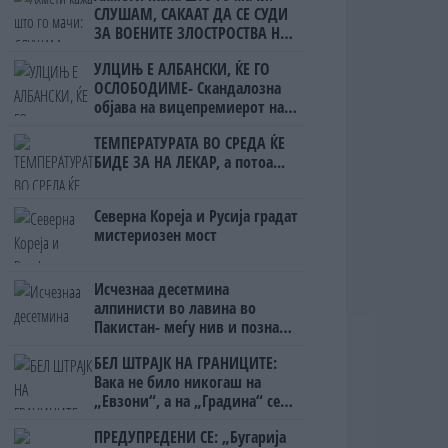
СЛУШАМ, САКААТ ДА СЕ СУДИ
ЗА ВОЕНИТЕ ЗЛОСТРОСТВА НА
УЧК...
УЛЦИЊ Е АЛБАНСКИ, ЌЕ ГО
ОСЛОБОДИМЕ- Скандалозна
објава на вицепремиерот на
Црна Гора
ТЕМПЕРАТУРАТА ВО СРЕДА ЌЕ
БИДЕ ЗА НА ЛЕКАР, а потоа...
Северна Кореја и Русија градат
мистериозен мост
Исчезнаа десетмина
алпинисти во лавина во
Пакистан- меѓу нив и познат
Непалец
БЕЛ ШТРАЈК НА ГРАНИЦИТЕ:
Вака не било никогаш на
„Евзони“, а на „Градина“ се
чека и пет часа
ПРЕДУПРЕДЕНИ СЕ: „Бугарија