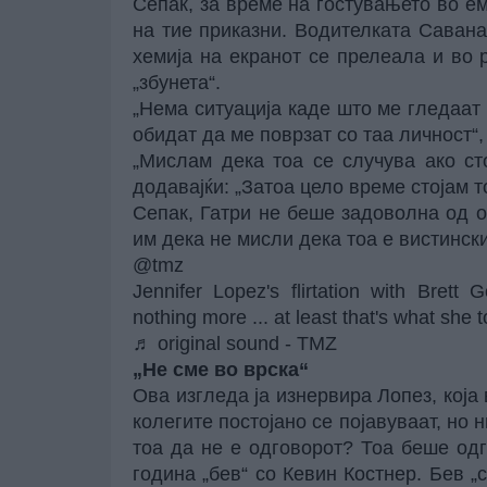
Сепак, за време на гостувањето во еми
на тие приказни. Водителката Савана
хемија на екранот се прелеала и во 
„збунета“.
„Нема ситуација каде што ме гледаат 
обидат да ме поврзат со таа личност“,
„Мислам дека тоа се случува ако ст
додавајќи: „Затоа цело време стојам т
Сепак, Гатри не беше задоволна од о
им дека не мисли дека тоа е вистинск
@tmz
Jennifer Lopez's flirtation with Brett
nothing more ... at least that's what she
♬ original sound - TMZ
„Не сме во врска“
Ова изгледа ја изнервира Лопез, која 
колегите постојано се појавуваат, но 
тоа да не е одговорот? Тоа беше одг
година „бев“ со Кевин Костнер. Бев „с