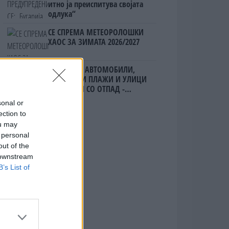
итно ја преиспитува својата
одлука“
СЕ СПРЕМА МЕТЕОРОЛОШКИ
ХАОС ЗА ЗИМАТА 2026/2027
ИЗГОРЕНИ АВТОМОБИЛИ,
ЗАТВОРЕНИ ПЛАЖИ И УЛИЦИ
ПРЕПОЛНИ СО ОТПАД -
Фнидек во хаос по
sonal or
мигрантскиот бран кон Сеута
ection to
ou may
 personal
out of the
 downstream
B’s List of