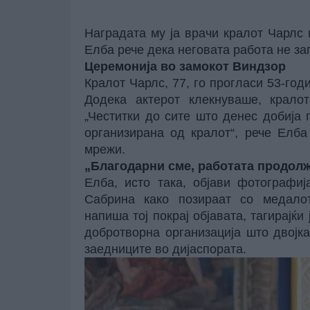
Наградата му ја врачи кралот Чарлс 
Елба
рече дека неговата работа не за
Церемонија во замокот Виндзор
Кралот Чарлс, 77, го прогласи 53-год
Додека актерот клекнуваше, крало
„Честитки до сите што денес добија 
организирана од кралот“, рече Елба
мрежи.
„Благодарни сме, работата продол
Елба, исто така, објави фотографи
Сабрина како позираат со медалот
напиша тој покрај објавата, тагирајќи
добротворна организација што двојк
заедниците во дијаспората.