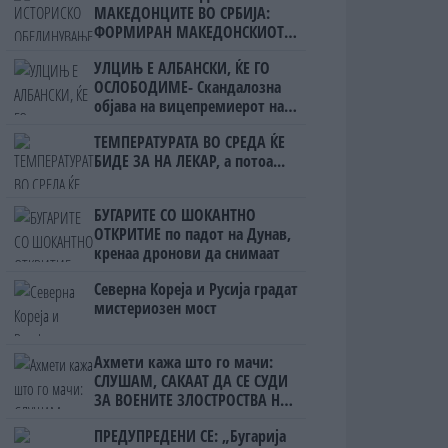
МАКЕДОНЦИТЕ ВО СРБИЈА:
ФОРМИРАН МАКЕДОНСКИОТ
НАЦИОНАЛЕН СОЈУЗ
УЛЦИЊ Е АЛБАНСКИ, ЌЕ ГО
ОСЛОБОДИМЕ- Скандалозна
објава на вицепремиерот на
Црна Гора
ТЕМПЕРАТУРАТА ВО СРЕДА ЌЕ
БИДЕ ЗА НА ЛЕКАР, а потоа...
БУГАРИТЕ СО ШОКАНТНО
ОТКРИТИЕ по падот на Дунав,
кренаа дронови да снимаат
Северна Кореја и Русија градат
мистериозен мост
Ахмети кажа што го мачи:
СЛУШАМ, САКААТ ДА СЕ СУДИ
ЗА ВОЕНИТЕ ЗЛОСТРОСТВА НА
УЧК...
ПРЕДУПРЕДЕНИ СЕ: „Бугарија