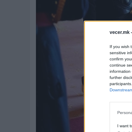
vecer.mk 
If you wish 
sensitive in
confirm you
continue se
information 
further disc
participants
Downstream 
Persona
I want t