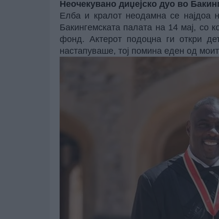
Неочекувано диџејско дуо во Бакин
Елба и кралот неодамна се најдоа н
Бакингемската палата на 14 мај, со 
фонд. Актерот подоцна ги откри де
настапуваше, тој помина еден од моит