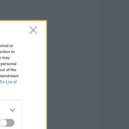
sonal or
ection to
ou may
 personal
out of the
 downstream
B’s List of