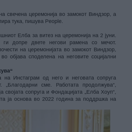
на свечена церемонија во замокот Виндзор, а
пира тука, пишува People.
ишниот Елба за витез на церемонија на 2 јуни.
т ги допре двете негови рамена со мечот.
почести на церемонијата во замокот Виндзор,
 во објава споделена на неговите социјални
жува“
ја на Инстаграм од него и неговата сопруга
. „Благодарни сме. Работата продолжува“,
 ја својата сопруга и Фондацијата „Елба Хоуп“,
ата ја основа во 2022 година за поддршка на