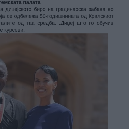
гемската палата
а диџејското биро на градинарска забава во
која се одбележа 50-годишнината од Кралскиот
талите од таа средба. „Диџеј што го обучив
е курсеви.