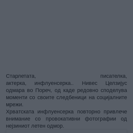
Старлетата, писателка,
актерка, инфлуенсерка.. Нивес Целзијус
одмара во Пореч, од каде редовно споделува
моменти со своите следбеници на социјалните
мрежи.
Хрватската инфлуенсерка повторно привлече
внимание со провокативни фотографии од
нејзиниот летен одмор.