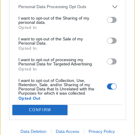
Со замрзнати овошја се
Personal Data Processing Opt Outs
разладуваат животните во ЗОО
Скопје
I want to opt-out of the Sharing of my
personal data.
Opted In
Фото: Мајкл Даглас е горд татко
I want to opt-out of the Sale of my
Personal Data.
Opted In
I want to opt-out of processing my
Personal Data for Targeted Advertising.
Opted In
НАЈЧИТАНИ ВО ПОСЛЕДНИ 7 ДЕНА
I want to opt-out of Collection, Use,
Retention, Sale, and/or Sharing of my
Personal Data that Is Unrelated with the
СЕ СПРЕМА МЕТЕОРОЛОШКИ
Purposes for which it was collected.
ХАОС ЗА ЗИМАТА 2026/2027
Opted Out
CONFIRM
ИСТОРИСКО ОБЕДИНУВАЊЕ НА
МАКЕДОНЦИТЕ ВО СРБИЈА:
ФОРМИРАН МАКЕДОНСКИОТ
НАЦИОНАЛЕН СОЈУЗ
Data Deletion
Data Access
Privacy Policy