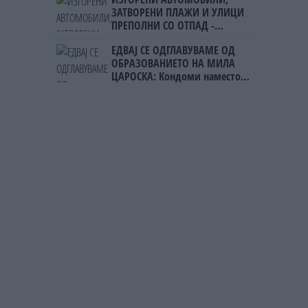
ЗАТВОРЕНИ ПЛАЖИ И УЛИЦИ
ПРЕПОЛНИ СО ОТПАД -
Фнидек во хаос по
ЕДВАЈ СЕ ОДГЛАВУВАМЕ ОД
мигрантскиот бран кон Сеута
ОБРАЗОВАНИЕТО НА МИЛА
ЦАРОСКА: Кондоми наместо
книги