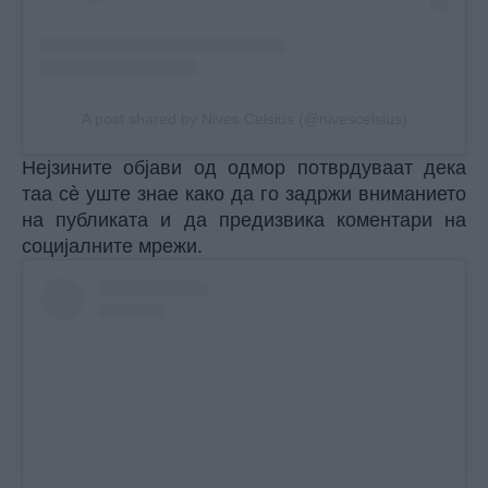
A post shared by Nives Celsius (@nivescelsius)
Нејзините објави од одмор потврдуваат дека
таа сè уште знае како да го задржи вниманието
на публиката и да предизвика коментари на
социјалните мрежи.