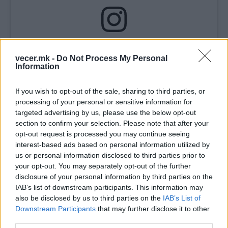
View this post on Instagram
vecer.mk -
Do Not Process My Personal
Information
If you wish to opt-out of the sale, sharing to third parties, or
processing of your personal or sensitive information for
targeted advertising by us, please use the below opt-out
section to confirm your selection. Please note that after your
opt-out request is processed you may continue seeing
interest-based ads based on personal information utilized by
us or personal information disclosed to third parties prior to
your opt-out. You may separately opt-out of the further
disclosure of your personal information by third parties on the
A post shared by Nives Celsius (@nivescelsius)
IAB’s list of downstream participants. This information may
also be disclosed by us to third parties on the
IAB’s List of
© Vecer.mk, правата за текстот се на редакцијата
Downstream Participants
that may further disclose it to other
third parties.