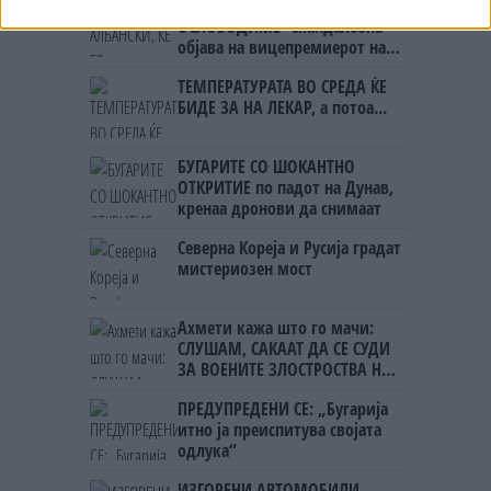
УЛЦИЊ Е АЛБАНСКИ, ЌЕ ГО
ОСЛОБОДИМЕ- Скандалозна
објава на вицепремиерот на
Црна Гора
ТЕМПЕРАТУРАТА ВО СРЕДА ЌЕ
БИДЕ ЗА НА ЛЕКАР, а потоа...
БУГАРИТЕ СО ШОКАНТНО
ОТКРИТИЕ по падот на Дунав,
кренаа дронови да снимаат
Северна Кореја и Русија градат
мистериозен мост
Ахмети кажа што го мачи:
СЛУШАМ, САКААТ ДА СЕ СУДИ
ЗА ВОЕНИТЕ ЗЛОСТРОСТВА НА
УЧК...
ПРЕДУПРЕДЕНИ СЕ: „Бугарија
итно ја преиспитува својата
одлука“
ИЗГОРЕНИ АВТОМОБИЛИ,