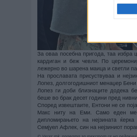
За оваа посебна пригода, таа избра 
кардиган и беж чевли. По церемониј
лежерно во шарена маица и светли па
На прославата присуствуваа и нејзи
Лопез, долгогодишниот менаџер Бени 
Лопез ги доби близнаците додека бе
беше во брак десет години пред нивни
Според извештаите, Ентони не се пој
Макс ниту на Еми. Само еден мес
дипломирањето на нејзината ќерка 
Семјуел Афлек, син на нејзиниот пор
© Vecer.mk, правата за текстот се на редакци