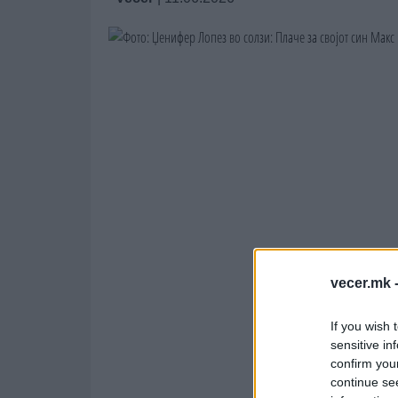
vecer.mk 
If you wish 
sensitive in
confirm you
continue se