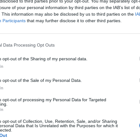
disclosed to third parties prior to your opt-out. You may separately opt-
losure of your personal information by third parties on the IAB’s list of
. This information may also be disclosed by us to third parties on the
IA
Participants
that may further disclose it to other third parties.
ите моменти за време на церемонијата, а
како ги брише солзите и го следи еден од
l Data Processing Opt Outs
от 18-годишен син.
o opt-out of the Sharing of my personal data.
In
o opt-out of the Sale of my Personal Data.
In
to opt-out of processing my Personal Data for Targeted
ing.
In
o opt-out of Collection, Use, Retention, Sale, and/or Sharing
ersonal Data that Is Unrelated with the Purposes for which it
lected.
Out