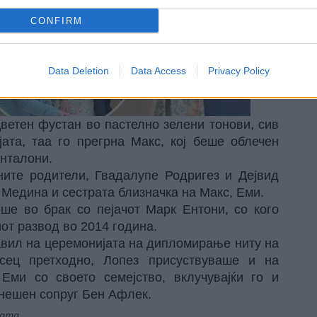
CONFIRM
Data Deletion
Data Access
Privacy Policy
цветен фустан во пастелно зелени тонови, сив
ата, таа го прегрна Макс, кој беше облечен
нталони.
ните родители, Гвадалупе Родригез и Дејвид
Медина и сестрата близначка на Макс, Еми.
ше во брак со пејачот Марк Ентони, со кого
от развод во 2014 година.
авил на церемонијата на дипломирање ниту на
ец претходно, Лопез присуствуваше и на
Еми со своето семејство, вклучувајќи го и
анешен сопруг Бен Афлек.
јата