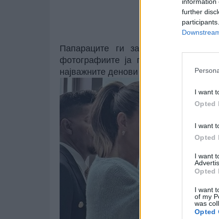
information 
further disc
participants
Downstream 
Папараците ги забележаа емотивн
фотографиите ја покажуваат Лопез 
Persona
најважните денови во животот на свој
I want t
Opted 
I want t
Opted 
I want 
Advertis
Opted 
I want t
of my P
was col
Opted 