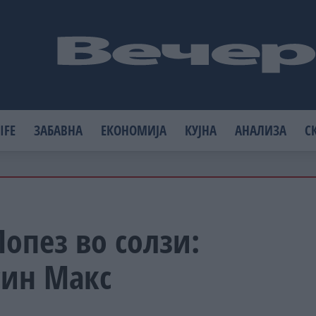
IFE
ЗАБАВНА
ЕКОНОМИЈА
КУЈНА
АНАЛИЗА
С
опез во солзи:
син Макс