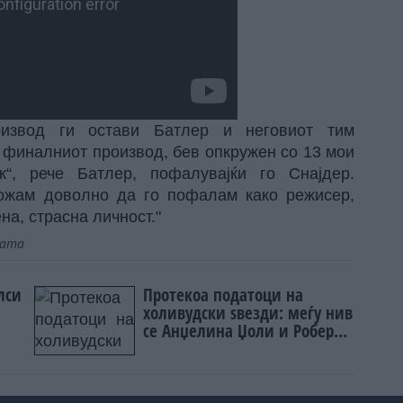
извод ги остави Батлер и неговиот тим
в финалниот производ, бев опкружен со 13 мои
“, рече Батлер, пофалувајќи го Снајдер.
ожам доволно да го пофалам како режисер,
на, страсна личност."
јата
лси
Протекоа податоци на
холивудски ѕвезди: меѓу нив
се Анџелина Џоли и Роберт
де Ниро