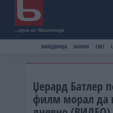
МАКЕДОНИЈА
БАЛКАН
СВЕТ
L
Џерард Батлер п
филм морал да 
дневно (ВИДЕО)