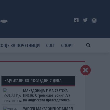
КОПЈЕ ЗА ПОЧЕТНИЦИ
CULT
СПОРТ
НАЈЧИТАНИ ВО ПОСЛЕДНИ 7 ДЕНА
МАКЕДОНИЈА ИМА СВЕТСКА
ПИСТА: Огромниот Боинг 777
на индиската претседателка
на Меѓународниот Аеродром
УАПСЕН МАКЕДОНЕЦОТ АНДРЕЈ
Скопје