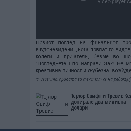
Првиот поглед на финалниот про
вчудоневидени. „Кога првпат го видо
колеги и пријатели, бевме во шок
"Погледнете што направи Зак! Не м
креативна личност и љубезна, возбуде
© Vecer.mk, правата за текстот се на редакци
Тејлор Свифт и Тревис Ке
донирале два милиона
долари