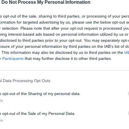
-
Do Not Process My Personal Information
to opt-out of the sale, sharing to third parties, or processing of your per
formation for targeted advertising by us, please use the below opt-out s
r selection. Please note that after your opt-out request is processed y
eing interest-based ads based on personal information utilized by us or
disclosed to third parties prior to your opt-out. You may separately opt-
ка Грција, филмот на Warner Bros, објавен во
losure of your personal information by third parties on the IAB’s list of
жива имагинација од актерите, додека стоеја
. This information may also be disclosed by us to third parties on the
IA
рвени наметки и кожени гаќички, за да ги
Participants
that may further disclose it to other third parties.
мпресивната фигура на актерите. „Бев во
, се сеќава Батлер, кој го играше кралот
l Data Processing Opt Outs
еше интензивен процес, кој бараше шест часа
it, два часа бодибилдинг и два часа борбена
o opt-out of the Sharing of my personal data.
сцрпувачки, резултатите беа исклучителни.
In
изгледав неверојатно додека го правев тоа“,
 репортер“.
o opt-out of the Sale of my Personal Data.
 само за добивање во врвна физичка форма.
In
ран, поради употребата на специјални ефекти.