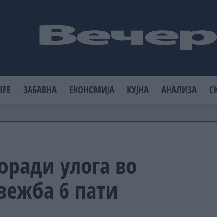
IFE
ЗАБАВНА
ЕКОНОМИЈА
КУЈНА
АНАЛИЗА
С
оради улога во
вежба 6 пати