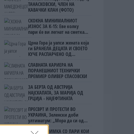
ТАНАСКОВСКИ, ЧЛЕН НА
КАВАЧКИ КЛАН (ФОТО)
СКОКНА МИНИМАЛНИОТ
ИЗНОС ЗА К-15: Еве колку
пари ќе ви легнат на сметка
годинава
Црна Гора ја уапси жената која
ги БРАНЕЛА ДЕЦАТА И СВОЕТО
КУЧЕ РАСПАРЧЕНО ОД
ШАРПЛАНИНЕЦ?!
СЛАВНАТА КАРИЕРА НА
ПОРАНЕШНИОТ ТЕХНИЧКИ
ПРЕМИЕР ОЛИВЕР СПАСОВСКИ
ЗА БЕРТА ОД АВСТРИЈА
НАЈСКАПАТА, ЗА МАРИЈА ОД
ГРЦИЈА - НАЈЕФТИНАТА
ПРЕСВРТ И ПРОТЕСТИ ВО
УКРАИНА, Зеленски доби
ултиматум: „Мора да си оди,
крајниот рок е петок!“
(Видео) СНИМКА СО ПАРИ КОИ