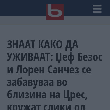
ЗНААТ КАКО ДА
УЖИВААТ: Џеф Безос
и Лорен Санчез се
забавуваа во
близина на Црес,
кружат слики од