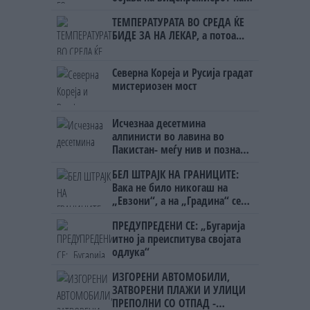
Црна Гора
ТЕМПЕРАТУРАТА ВО СРЕДА ЌЕ
БИДЕ ЗА НА ЛЕКАР, а потоа...
Северна Кореја и Русија градат
мистериозен мост
Исчезнаа десетмина
алпинисти во лавина во
Пакистан- меѓу нив и познат
Непалец
БЕЛ ШТРАЈК НА ГРАНИЦИТЕ:
Вака не било никогаш на
„Евзони“, а на „Градина“ се
чека и пет часа
ПРЕДУПРЕДЕНИ СЕ: „Бугарија
итно ја преиспитува својата
одлука“
ИЗГОРЕНИ АВТОМОБИЛИ,
ЗАТВОРЕНИ ПЛАЖИ И УЛИЦИ
ПРЕПОЛНИ СО ОТПАД -