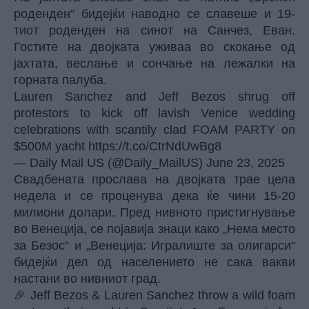
роденден“ бидејќи наводно се славеше и 19-
тиот роденден на синот на Санчез, Еван.
Гостите на двојката уживаа во скокање од
јахтата, веслање и сончање на лежалки на
горната палуба.
Lauren Sanchez and Jeff Bezos shrug off
protestors to kick off lavish Venice wedding
celebrations with scantily clad FOAM PARTY on
$500M yacht
https://t.co/CtrNdUwBg8
— Daily Mail US (@Daily_MailUS)
June 23, 2025
Свадбената прослава на двојката трае цела
недела и се проценува дека ќе чини 15-20
милиони долари. Пред нивното пристигнување
во Венеција, се појавија знаци како „Нема место
за Безос“ и „Венеција: Игралиште за олигарси“
бидејќи дел од населението не сака вакви
настани во нивниот град.
🎉 Jeff Bezos & Lauren Sanchez throw a wild foam