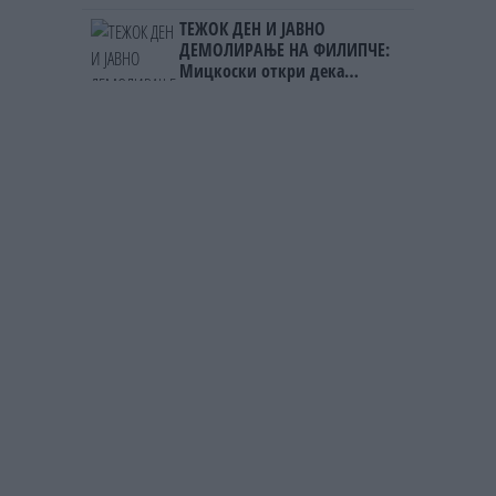
Фнидек во хаос по
ТЕЖОК ДЕН И ЈАВНО
мигрантскиот бран кон Сеута
ДЕМОЛИРАЊЕ НА ФИЛИПЧЕ:
Мицкоски откри дека
човекот појма нема од
ништо, освен за кеш