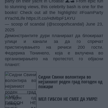
party on their yacht in Croatia! 🌊🛥️ From epic fun
to stunning views, this celebrity bash is one for the
books! Check out all the highlights!
#FoamParty
#YachtLife
https://t.co/HdMbpF1AYU
— scoop of scandal (@scoopofscandal)
June 23,
2025
Демонстрантите дури планираат да блокираат
улици и канали за да го спречат
пристигнувањето на речиси 200 гости.
Федерика Тонинело, која е вклучена во
организирањето на протестот, го објасни
планот:
Сидни Свини волонтира во
нејзиниот роден град погоден од
пожари
МЕЛ ГИБСОН НЕ СМЕЕ ДА УМРЕ!