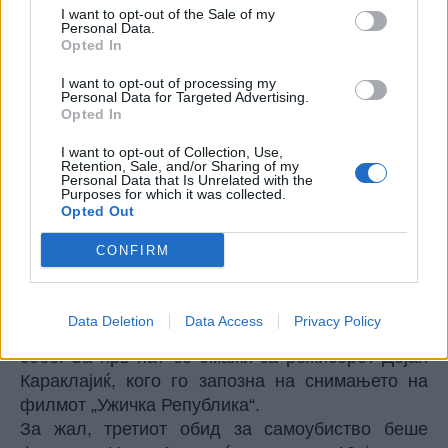
I want to opt-out of the Sale of my
Personal Data.
Opted In
I want to opt-out of processing my
Personal Data for Targeted Advertising.
Opted In
I want to opt-out of Collection, Use,
Retention, Sale, and/or Sharing of my
Personal Data that Is Unrelated with the
Purposes for which it was collected.
Нејзиниот брат ја најде онесвестена на
Opted Out
трпезариската маса. Лекарите успеаја да ѝ го
CONFIRM
спасат животот, иако таа беше во критична
состојба и на работ на смртта.
Нејзиниот љубовен живот често беше јавна
Data Deletion
Data Access
Privacy Policy
тема, иако таа самата сакаше да го чува за
себе. За прв пат се омажи за режисерот Дејан
Караклајиќ, кого го запозна на снимањето на
филмот „Ужичка Република“.
За жал, третиот обид за самоубиство беше