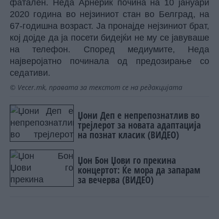
фатален. Неда Арнериќ почина на 10 јануари
2020 година во нејзиниот стан во Белград, на
67-годишна возраст. Ја пронајде нејзиниот брат,
кој дојде да ја посети бидејќи не му се јавуваше
на телефон. Според медиумите, Неда
најверојатно починала од предозирање со
седативи.
© Vecer.mk, правата за текстот се на редакцијата
Џони Деп е непрепознатлив во
трејлерот за новата адаптација
на познат класик (ВИДЕО)
Џон Бон Џови го прекина
концертот: Ќе мора да запарам
за вечерва (ВИДЕО)