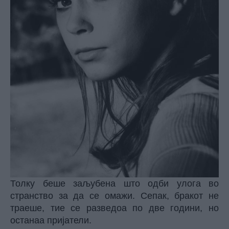
Толку беше заљубена што одби улога во
странство за да се омажи. Сепак, бракот не
траеше, тие се разведоа по две години, но
останаа пријатели.