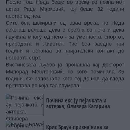
После тоа, Неда беше во врска со познатиот
актер Раде Марковиќ, кој беше 32 години
постар од неа.
Сите беа шокирани од оваа врска, но Неда
секогаш велеше дека е среќна со него и дека
научила многу од него - за уметноста, спортот,
природата и животот. Тие беа заедно три
години и останаа во пријателски контакт до
неговата смрт.
Вистинската љубов ја пронашла кај докторот
Милорад Мешторовиќ, со кого поминала 35
години. Се запознале кога тој дошол да гледа
претстава во која таа глумела.
Почина екс-Ју пејачката и
актерка, Оливера Катарина
Крис Браун призна вина за