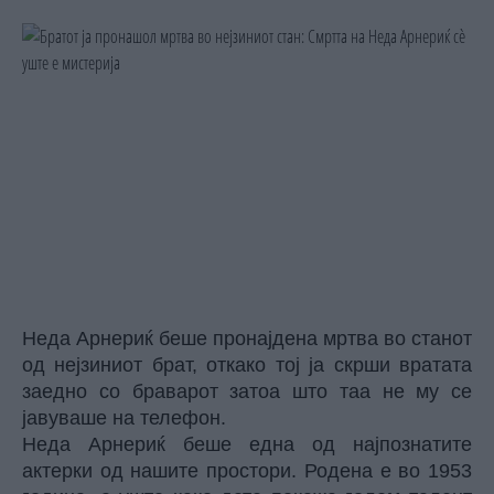
Неда Арнериќ беше пронајдена мртва во станот
од нејзиниот брат, откако тој ја скрши вратата
заедно со браварот затоа што таа не му се
јавуваше на телефон.
Неда Арнериќ беше една од најпознатите
актерки од нашите простори. Родена е во 1953