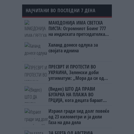
НАЈЧИТАНИ ВО ПОСЛЕДНИ 7 ДЕНА
МАКЕДОНИЈА ИМА СВЕТСКА
ПИСТА: Огромниот Боинг 777
на индиската претседателка
на Меѓународниот Аеродром
Халанд донесе одлука за
Скопје
својата иднина
ПРЕСВРТ И ПРОТЕСТИ ВО
УКРАИНА, Зеленски доби
ултиматум: „Мора да си оди,
крајниот рок е петок!“
(Видео) ШТО ДА ПРАВИ
БУГАРКА НА ПЛАЖА ВО
ГРЦИЈА, кога децата бараат
домашно месо
Израел гради ѕид долг повеќе
од 23 километри и ја дели
Газа на два дела
ЗА БЕРТА ОД АВСТРИЈА