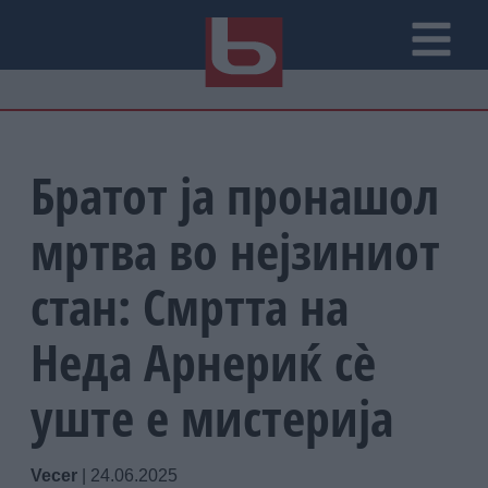
Братот ја пронашол
мртва во нејзиниот
стан: Смртта на
Неда Арнериќ сè
уште е мистерија
Vecer
|
24.06.2025