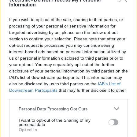
неостварена желба.
Information
- Не е дека не сакав деца, едноставно не ми се
случи. Беше тешко, но се помирив со тоа.
If you wish to opt-out of the sale, sharing to third parties, or
Денес, околу мене имам многу деца од моите
processing of your personal or sensitive information for
пријатели и мојот брат, кои ги доживувам како
targeted advertising by us, please use the below opt-out
свои - рекла Неда.
section to confirm your selection. Please note that after your
opt-out request is processed you may continue seeing
Медиумите шпекулираа дека Неда Арнериќ се
interest-based ads based on personal information utilized by
обидела да се самоубие за прв пат во 2016
us or personal information disclosed to third parties prior to
година, кога паднала од терасата. Во тоа
your opt-out. You may separately opt-out of the further
време, таа ги негираше овие обвинувања и
disclosure of your personal information by third parties on the
тврдеше дека случајно паднала додека перела
IAB’s list of downstream participants. This information may
алишта.
also be disclosed by us to third parties on the
IAB’s List of
Откако нејзиниот сопруг Милорад почина во
Downstream Participants
that may further disclose it to other
third parties.
декември 2018 година, Неда западна во тешка
депресија. Два месеци подоцна, таа се обиде
Personal Data Processing Opt Outs
да се самоубие со предозирање со таблети за
смирување.
I want to opt-out of the Sharing of my
personal data.
Opted In