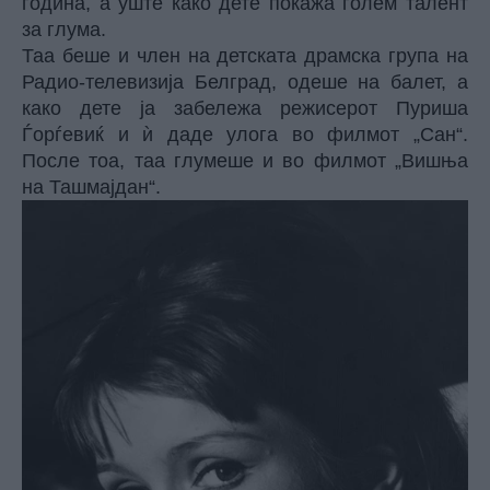
година, а уште како дете покажа голем талент
за глума.
Таа беше и член на детската драмска група на
Радио-телевизија Белград, одеше на балет, а
како дете ја забележа режисерот Пуриша
Ѓорѓевиќ и ѝ даде улога во филмот „Сан“.
После тоа, таа глумеше и во филмот „Вишња
на Ташмајдан“.