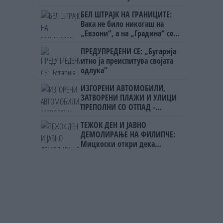
Непалец
БЕЛ ШТРАЈК НА ГРАНИЦИТЕ:
Вака не било никогаш на
„Евзони“, а на „Градина“ се
чека и пет часа
ПРЕДУПРЕДЕНИ СЕ: „Бугарија
итно ја преиспитува својата
одлука“
ИЗГОРЕНИ АВТОМОБИЛИ,
ЗАТВОРЕНИ ПЛАЖИ И УЛИЦИ
ПРЕПОЛНИ СО ОТПАД -
Фнидек во хаос по
ТЕЖОК ДЕН И ЈАВНО
мигрантскиот бран кон Сеута
ДЕМОЛИРАЊЕ НА ФИЛИПЧЕ:
Мицкоски откри дека
човекот појма нема од
ништо, освен за кеш