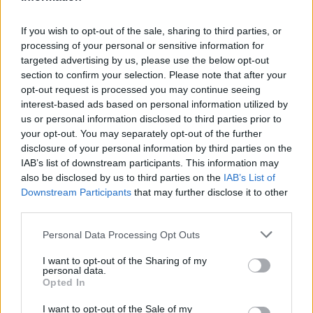
Австралија и Италија.
Во големото финале на овој јубилеен музички
If you wish to opt-out of the sale, sharing to third parties, or
спектакл настапија претставници од 25 земји, а
processing of your personal or sensitive information for
домаќин на манифестацијата беше Австрија, по
targeted advertising by us, please use the below opt-out
нејзиниот минатогодишен триумф.
section to confirm your selection. Please note that after your
opt-out request is processed you may continue seeing
© Vecer.mk, правата за текстот се на редакцијата
interest-based ads based on personal information utilized by
us or personal information disclosed to third parties prior to
Фото: Сексапилната Хали Бери
your opt-out. You may separately opt-out of the further
disclosure of your personal information by third parties on the
IAB’s list of downstream participants. This information may
also be disclosed by us to third parties on the
IAB’s List of
Downstream Participants
that may further disclose it to other
Пејачка ПРЕТЕПАЛА ТАКСИСТ! И
third parties.
рекол „остави ми ја другарка
ти....“
Personal Data Processing Opt Outs
I want to opt-out of the Sharing of my
personal data.
Opted In
НАЈЧИТАНИ ВО ПОСЛЕДНИ 7 ДЕНА
I want to opt-out of the Sale of my