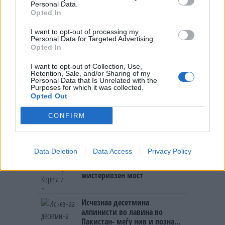
Personal Data.
Opted In
ИСТОРИСКО ОБЕДИНУВАЊЕ НА
МАКЕДОНЦИТЕ ВО СРБИЈА:
I want to opt-out of processing my
ФОРМИРАН МАКЕДОНСКИОТ
Personal Data for Targeted Advertising.
НАЦИОНАЛЕН СОЈУЗ
Opted In
Ахмети кажа што го мачи:
СЛУШАМ, САКААТ ДА СЕ СУДИ
I want to opt-out of Collection, Use,
ЗА ВОЕНИТЕ ЗЛОСТРОСТВА НА
Retention, Sale, and/or Sharing of my
Personal Data that Is Unrelated with the
УЧК...
Purposes for which it was collected.
УЛЦИЊ Е АЛБАНСКИ, ЌЕ ГО
Opted Out
ОСЛОБОДИМЕ- Скандалозна
објава на вицепремиерот на
CONFIRM
Црна Гора
ТЕМПЕРАТУРАТА ВО СРЕДА ЌЕ
БИДЕ ЗА НА ЛЕКАР, а потоа...
Data Deletion
Data Access
Privacy Policy
Северна Кореја и Русија градат
мистериозен мост
Исчезнаа десетмина
алпинисти во лавина во
Пакистан- меѓу нив и познат