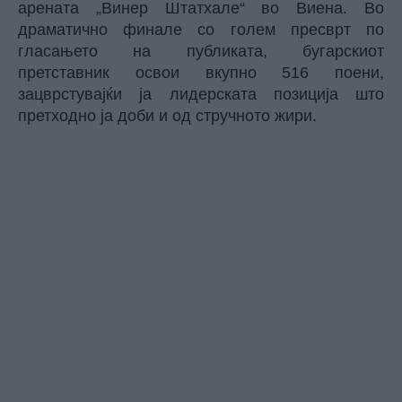
арената „Винер Штатхале“ во Виена. Во
драматично финале со голем пресврт по
гласањето на публиката, бугарскиот
претставник освои вкупно 516 поени,
зацврстувајќи ја лидерската позиција што
претходно ја доби и од стручното жири.