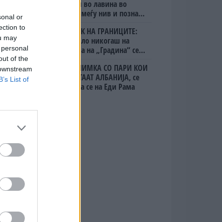
алпинисти во лавина во
Пакистан- меѓу нив и познат
sonal or
Непалец
ection to
БЕЛ ШТРАЈК НА ГРАНИЦИТЕ:
ou may
Вака не било никогаш на
 personal
„Евзони“, а на „Градина“ се
чека и пет часа
out of the
(Видео) СНИМКА СО ПАРИ КОИ
 downstream
ЈА НАПУШТААТ АЛБАНИЈА, се
B’s List of
тврди дека се на Еди Рама