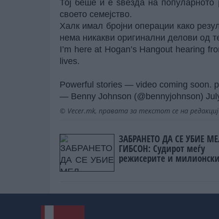
Тој беше и е ѕвезда на популарното 
своето семејство.
Халк имал бројни операции како резу
нема никакви оригинални делови од т
I’m here at Hogan’s Hangout hearing fr
lives.
Powerful stories — video coming soon.
p
— Benny Johnson (@bennyjohnson)
Jul
© Vecer.mk, правата за текстот се на редакци
ЗАБРАНЕТО ДА СЕ УБИЕ М
ГИБСОН: Судирот меѓу
режисерите и милионск
холивудски студија