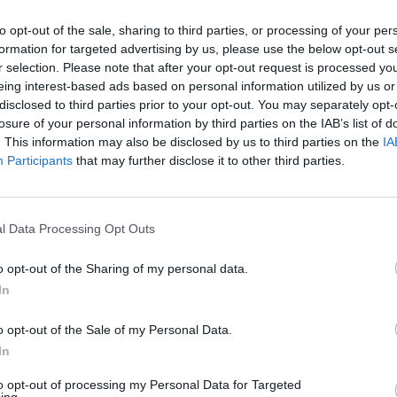
to opt-out of the sale, sharing to third parties, or processing of your per
formation for targeted advertising by us, please use the below opt-out s
r selection. Please note that after your opt-out request is processed y
eing interest-based ads based on personal information utilized by us or
disclosed to third parties prior to your opt-out. You may separately opt-
losure of your personal information by third parties on the IAB’s list of
ки борач и една од најпознатите личности во
. This information may also be disclosed by us to third parties on the
IA
.
Participants
that may further disclose it to other third parties.
удар.
а Хоган, Скај, ги негираше гласините дека тој
вото срце е силно и дека се опоравува од
l Data Processing Opt Outs
ан се бори со последиците од операцијата на
o opt-out of the Sharing of my personal data.
от месец.
In
лното борење во семејна забава. Пред Халк,
мала публика. Театаралното однесување на
o opt-out of the Sale of my Personal Data.
ата и нивните родители, што значително го
In
to opt-out of processing my Personal Data for Targeted
ираше од херој во негативец, создавајќи го
ing.