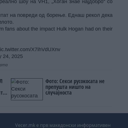
реално шоу на VH1, „Хоган знае најдобро“ со
лтат на повреди од борење. Еднаш рекол дека
елото.
om fans about the impact Hulk Hogan had on their
ic.twitter.com/X7ihVdUXnv
y 24, 2025
јата
ЕЛ
Фото: Секси русокосата не
препушта ништо на
ите
случајноста
Vecer.mk е прв македонски информативен