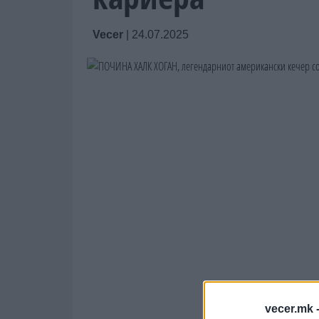
Vecer
|
24.07.2025
vecer.mk 