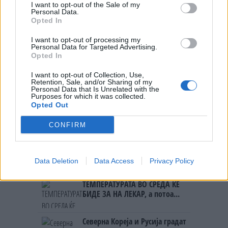
I want to opt-out of the Sale of my
НАЈЧИТАНИ ВО ПОСЛЕДНИ 7 ДЕНА
Personal Data.
Opted In
СЕ СПРЕМА МЕТЕОРОЛОШКИ
I want to opt-out of processing my
ХАОС ЗА ЗИМАТА 2026/2027
Personal Data for Targeted Advertising.
Opted In
ИСТОРИСКО ОБЕДИНУВАЊЕ НА
I want to opt-out of Collection, Use,
МАКЕДОНЦИТЕ ВО СРБИЈА:
Retention, Sale, and/or Sharing of my
ФОРМИРАН МАКЕДОНСКИОТ
Personal Data that Is Unrelated with the
Purposes for which it was collected.
НАЦИОНАЛЕН СОЈУЗ
Opted Out
Ахмети кажа што го мачи:
СЛУШАМ, САКААТ ДА СЕ СУДИ
CONFIRM
ЗА ВОЕНИТЕ ЗЛОСТРОСТВА НА
УЧК...
УЛЦИЊ Е АЛБАНСКИ, ЌЕ ГО
ОСЛОБОДИМЕ- Скандалозна
Data Deletion
Data Access
Privacy Policy
објава на вицепремиерот на
Црна Гора
ТЕМПЕРАТУРАТА ВО СРЕДА ЌЕ
БИДЕ ЗА НА ЛЕКАР, а потоа...
Северна Кореја и Русија градат