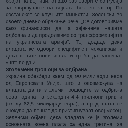
бројот на војници, откако разговорите со Русија
за завршување на војната беа во застој. По
состанокот со клучните министри, Зеленски во
своето дневно обраќање рече: „Се договоривме
како финансиски да ја зајакнеме нашата
одбрана и да продолжиме со трансформацијата
на украинската армија“. Тој додаде дека
владата ќе одобри специфичен механизам и
дека првите нови исплати треба да започнат
уште во јуни.
Зголемени трошоци за одбрана
Украина обезбеди заем од 90 милијарди евра
од Европската Унија, што ѝ овозможува на
владата да ги зголеми трошоците за одбрана
оваа година на рекордни 4,4 трилиони гривни
(околу 82,5 милијарди евра), а средствата се
очекува да почнат да пристигнуваат овој месец.
Зеленски објави дека владата ќе ја зголеми
основната воена плата за една третина, за