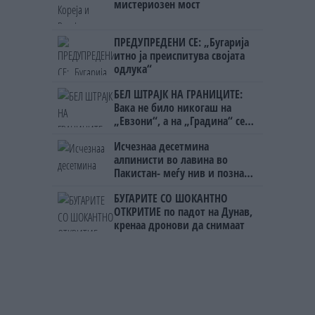
мистериозен мост
ПРЕДУПРЕДЕНИ СЕ: „Бугарија
итно ја преиспитува својата
одлука“
БЕЛ ШТРАЈК НА ГРАНИЦИТЕ:
Вака не било никогаш на
„Евзони“, а на „Градина“ се
чека и пет часа
Исчезнаа десетмина
алпинисти во лавина во
Пакистан- меѓу нив и познат
Непалец
БУГАРИТЕ СО ШОКАНТНО
ОТКРИТИЕ по падот на Дунав,
кренаа дронови да снимаат