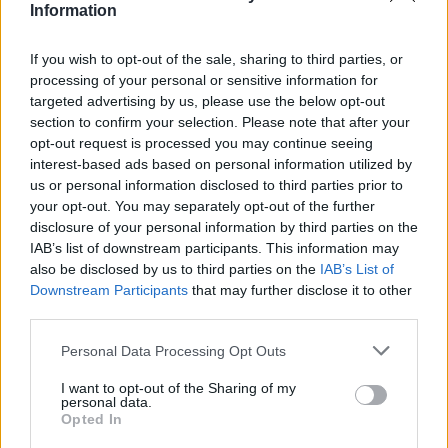
Information
оваа смисла“, рече Зеленски.
Според проценките на украинските воени
If you wish to opt-out of the sale, sharing to third parties, or
публикации, околу 10.000 странски волонтери
processing of your personal or sensitive information for
од повеќе од 70 земји се приклучиле на
targeted advertising by us, please use the below opt-out
украинската армија од почетокот на војната.
section to confirm your selection. Please note that after your
Извор:
Индекс.хр
opt-out request is processed you may continue seeing
interest-based ads based on personal information utilized by
© Vecer.mk, правата за текстот се на редакцијата
us or personal information disclosed to third parties prior to
your opt-out. You may separately opt-out of the further
„ПОЛИТИКО“ - ЦРНА ГОРА И
disclosure of your personal information by third parties on the
ИСЛАНД МОЖАТ ЗАЕДНО ВО ЕУ -
IAB’s list of downstream participants. This information may
Брисел отвара нова сцена за
also be disclosed by us to third parties on the
IAB’s List of
проширувањето
Downstream Participants
that may further disclose it to other
third parties.
УАПСЕН ПОРЕНЕШЕН ГУВЕРНЕР ВО
МЕКСИКО - Осомничен дека
Personal Data Processing Opt Outs
наредил уништување докази за
исчезнатите 43 студенти
I want to opt-out of the Sharing of my
personal data.
Opted In