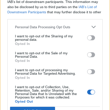
IAB’s list of downstream participants. This information may
also be disclosed by us to third parties on the
IAB’s List of
СЕ СПРЕМА МЕТЕОРОЛОШКИ
ХАОС ЗА ЗИМАТА 2026/2027
Downstream Participants
that may further disclose it to other
third parties.
УЛЦИЊ Е АЛБАНСКИ, ЌЕ ГО
Personal Data Processing Opt Outs
ОСЛОБОДИМЕ- Скандалозна
објава на вицепремиерот на
I want to opt-out of the Sharing of my
Црна Гора
personal data.
БУГАРИТЕ СО ШОКАНТНО
Opted In
ОТКРИТИЕ по падот на Дунав,
кренаа дронови да снимаат
I want to opt-out of the Sale of my
Personal Data.
Opted In
ТЕМПЕРАТУРАТА ВО СРЕДА ЌЕ
БИДЕ ЗА НА ЛЕКАР, а потоа...
I want to opt-out of processing my
Personal Data for Targeted Advertising.
Opted In
ИЗГОРЕНИ АВТОМОБИЛИ,
ЗАТВОРЕНИ ПЛАЖИ И УЛИЦИ
I want to opt-out of Collection, Use,
ПРЕПОЛНИ СО ОТПАД -
Retention, Sale, and/or Sharing of my
Фнидек во хаос по
Personal Data that Is Unrelated with the
Purposes for which it was collected.
ЕДВАЈ СЕ ОДГЛАВУВАМЕ ОД
мигрантскиот бран кон Сеута
Opted Out
ОБРАЗОВАНИЕТО НА МИЛА
ЦАРОСКА: Кондоми наместо