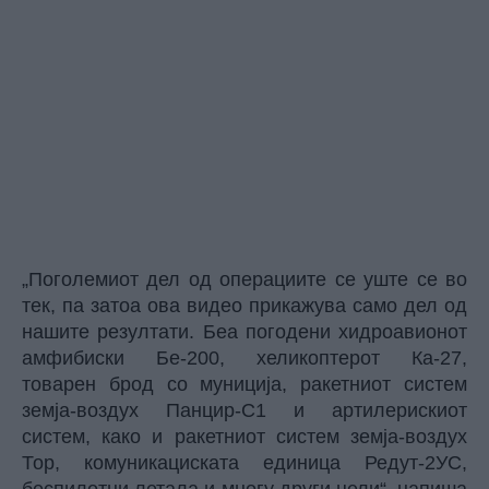
„Поголемиот дел од операциите се уште се во
тек, па затоа ова видео прикажува само дел од
нашите резултати. Беа погодени хидроавионот
амфибиски Бе-200, хеликоптерот Ка-27,
товарен брод со муниција, ракетниот систем
земја-воздух Панцир-С1 и артилерискиот
систем, како и ракетниот систем земја-воздух
Тор, комуникациската единица Редут-2УС,