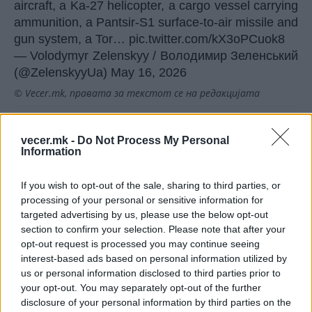
aircraft, a Ka-27 helicopter, a cargo vessel carrying
ammunition, a Pantsir-S1 surface‑to‑air missile and
gun system, a Tor…
pic.twitter.com/kX3oPCuok8
— Volodymyr Zelenskyy / Володимир Зеленський
(@ZelenskyyUa)
May 16, 2026
© Vecer.mk, правата за текстот се на редакцијата
СУШАТА ЈА ТРЕСЕ ЕНЕРГЕТСКАТА
vecer.mk -
Do Not Process My Personal
БЕРЗА - Цената на струјата скокна
Information
над 700 евра за мегават-час
If you wish to opt-out of the sale, sharing to third parties, or
Нагасаки одбележа 81 година од
processing of your personal or sensitive information for
атомското бомбардирање
targeted advertising by us, please use the below opt-out
section to confirm your selection. Please note that after your
opt-out request is processed you may continue seeing
interest-based ads based on personal information utilized by
us or personal information disclosed to third parties prior to
your opt-out. You may separately opt-out of the further
disclosure of your personal information by third parties on the
НАЈЧИТАНИ ВО ПОСЛЕДНИ 7 ДЕНА