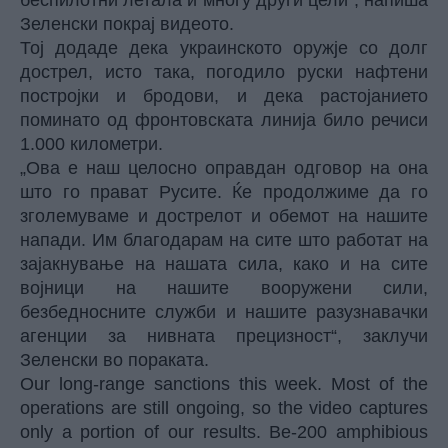
беспилотни летала и многу други цели“, напиша
Зеленски покрај видеото.
Тој додаде дека украинското оружје со долг
дострел, исто така, погодило руски нафтени
постројки и бродови, и дека растојанието
поминато од фронтовската линија било речиси
1.000 километри.
„Ова е наш целосно оправдан одговор на она
што го прават Русите. Ќе продолжиме да го
зголемуваме и дострелот и обемот на нашите
напади. Им благодарам на сите што работат на
зајакнување на нашата сила, како и на сите
војници на нашите вооружени сили,
безбедносните служби и нашите разузнавачки
агенции за нивната прецизност“, заклучи
Зеленски во пораката.
Our long-range sanctions this week. Most of the
operations are still ongoing, so the video captures
only a portion of our results. Be-200 amphibious