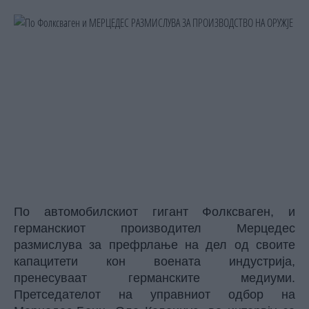
По автомобилскиот гигант Фолксваген, и
германскиот производител Мерцедес
размислува за префрлање на дел од своите
капацитети кон воената индустрија,
пренесуваат германските медиуми.
Претседателот на управниот одбор на