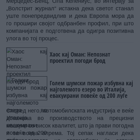
Мерцедес-Бенц, Ола Келениус, во интервју за
„Волстрит журнал“
истакна дека светот станал
уште понепредвидлив и дека Европа мора да
го прошири својот одбранбен профил, при што
компанијата е подготвена да одигра позитивна
улога во тој процес.
Хаос кај Оман: Непознат
проектил погоди брод
Голем шумски пожар избувна кај
најголемото езеро во Италија,
евакуирани повеќе од 200 луѓе
Според него, автомобилската индустрија е веќе
докажана во производството на прецизни
машини со висок квалитет, што ја прави погодна
и за воена опрема. Тој сепак нагласи дека