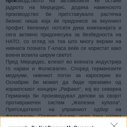
производството на автомобили ќе остане
јадрото на Мерцедес, додека наменското
производство би претставувало растечка
бизнис ниша која ќе придонесе за вкупниот
профит. Келениус потсети дека компанијата и
сега активно придонесува за безбедноста на
НАТО, со оглед на тоа што многу верзии на
нивната позната Г-класа веќе се користат како
воени возила ширум светот.
Пред Мерцедес, влезот во воената индустрија
го најави и Фолксваген. Според германските
медиуми, нивниот погон за каросерии во
Оснабрик би можел да биде преземен од
израелскиот концерн „Рафаел“, кој во северна
Германија би произведувал делови за својот
противракетен систем „Железна купола“.
Претседателот на управниот одбор на
Фолксваген, Оливер Блуме, исто така најави
поголем ангажман во секторот за воени