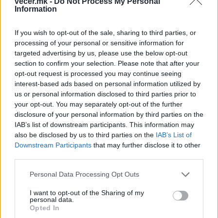
vecer.mk -
Do Not Process My Personal
транспортери. Овие стратешки пресврти
Information
доаѓаат во време кога германската
автомобилска индустрија веќе неколку години
If you wish to opt-out of the sale, sharing to third parties, or
по ред се соочува со сериозен пад на
processing of your personal or sensitive information for
побарувачката, најави за отпуштање на
targeted advertising by us, please use the below opt-out
илјадници работници и затворање на фабрички
section to confirm your selection. Please note that after your
opt-out request is processed you may continue seeing
погони.
interest-based ads based on personal information utilized by
© Vecer.mk, правата за текстот се на редакцијата
us or personal information disclosed to third parties prior to
your opt-out. You may separately opt-out of the further
disclosure of your personal information by third parties on the
Протест на Мајорка против
масовниот туризам
IAB’s list of downstream participants. This information may
also be disclosed by us to third parties on the
IAB’s List of
Downstream Participants
that may further disclose it to other
third parties.
Иран се повлекува?
Personal Data Processing Opt Outs
I want to opt-out of the Sharing of my
personal data.
Opted In