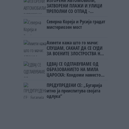
ИЗГОРЕНИ АВТОМОБИЛИ,
ЗАТВОРЕНИ ПЛАЖИ И УЛИЦИ
ПРЕПОЛНИ СО ОТПАД -
Фнидек во хаос по
Северна Кореја и Русија градат
мигрантскиот бран кон Сеута
мистериозен мост
Ахмети кажа што го мачи:
СЛУШАМ, САКААТ ДА СЕ СУДИ
ЗА ВОЕНИТЕ ЗЛОСТРОСТВА НА
УЧК...
ЕДВАЈ СЕ ОДГЛАВУВАМЕ ОД
ОБРАЗОВАНИЕТО НА МИЛА
ЦАРОСКА: Кондоми наместо
книги
ПРЕДУПРЕДЕНИ СЕ: „Бугарија
итно ја преиспитува својата
одлука“