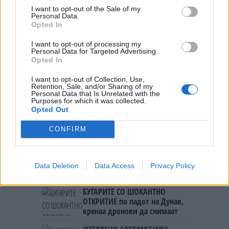
I want to opt-out of the Sale of my
Personal Data.
НАЈЧИТАНИ ВО ПОСЛЕДНИ 7 ДЕНА
Opted In
СЕ СПРЕМА МЕТЕОРОЛОШКИ
I want to opt-out of processing my
ХАОС ЗА ЗИМАТА 2026/2027
Personal Data for Targeted Advertising.
Opted In
УЛЦИЊ Е АЛБАНСКИ, ЌЕ ГО
I want to opt-out of Collection, Use,
Retention, Sale, and/or Sharing of my
ОСЛОБОДИМЕ- Скандалозна
Personal Data that Is Unrelated with the
објава на вицепремиерот на
Purposes for which it was collected.
Црна Гора
Opted Out
ТЕМПЕРАТУРАТА ВО СРЕДА ЌЕ
БИДЕ ЗА НА ЛЕКАР, а потоа...
CONFIRM
ИСТОРИСКО ОБЕДИНУВАЊЕ НА
МАКЕДОНЦИТЕ ВО СРБИЈА:
Data Deletion
Data Access
Privacy Policy
ФОРМИРАН МАКЕДОНСКИОТ
НАЦИОНАЛЕН СОЈУЗ
БУГАРИТЕ СО ШОКАНТНО
ОТКРИТИЕ по падот на Дунав,
кренаа дронови да снимаат