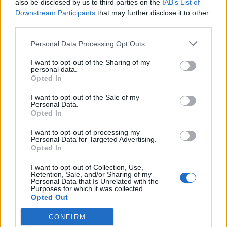
МАКЕДОНЦИТЕ ВО СРБИЈА:
also be disclosed by us to third parties on the
IAB’s List of
ФОРМИРАН МАКЕДОНСКИОТ
Downstream Participants
that may further disclose it to other
НАЦИОНАЛЕН СОЈУЗ
third parties.
Ахмети кажа што го мачи:
СЛУШАМ, САКААТ ДА СЕ СУДИ
Personal Data Processing Opt Outs
ЗА ВОЕНИТЕ ЗЛОСТРОСТВА НА
УЧК...
I want to opt-out of the Sharing of my
УЛЦИЊ Е АЛБАНСКИ, ЌЕ ГО
personal data.
ОСЛОБОДИМЕ- Скандалозна
Opted In
објава на вицепремиерот на
Црна Гора
I want to opt-out of the Sale of my
ТЕМПЕРАТУРАТА ВО СРЕДА ЌЕ
Personal Data.
БИДЕ ЗА НА ЛЕКАР, а потоа...
Opted In
I want to opt-out of processing my
Personal Data for Targeted Advertising.
Северна Кореја и Русија градат
Opted In
мистериозен мост
I want to opt-out of Collection, Use,
Retention, Sale, and/or Sharing of my
Исчезнаа десетмина
Personal Data that Is Unrelated with the
алпинисти во лавина во
Purposes for which it was collected.
Пакистан- меѓу нив и познат
Opted Out
Непалец
БЕЛ ШТРАЈК НА ГРАНИЦИТЕ:
CONFIRM
Вака не било никогаш на