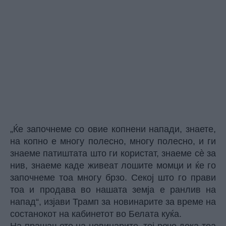
„Ќе започнеме со овие копнени напади, знаете,
на копно е многу полесно, многу полесно, и ги
знаеме патиштата што ги користат, знаеме сè за
нив, знаеме каде живеат лошите момци и ќе го
започнеме тоа многу брзо. Секој што го прави
тоа и продава во нашата земја е ранлив на
напад“, изјави
Трамп
за новинарите за време на
состанокот на кабинетот во Белата куќа.