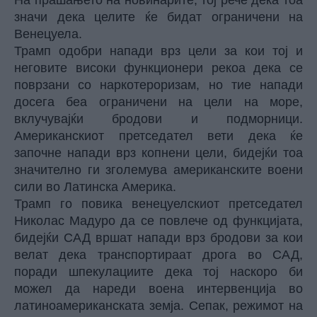
На прашањето на новинарите, тој рече дека тоа
значи дека целите ќе бидат ограничени на
Венецуела.
Трамп одобри напади врз цели за кои тој и
неговите високи функционери рекоа дека се
поврзани со наркотероризам, но тие напади
досега беа ограничени на цели на море,
вклучувајќи бродови и подморници.
Американскиот претседател вети дека ќе
започне напади врз копнени цели, бидејќи тоа
значително ги зголемува американските воени
сили во Латинска Америка.
Трамп го повика венецуелскиот претседател
Николас Мадуро да се повлече од функцијата,
бидејќи САД вршат напади врз бродови за кои
велат дека транспортираат дрога во САД,
поради шпекулациите дека тој наскоро би
можел да нареди воена интервенција во
латиноамериканската земја. Сепак, режимот на