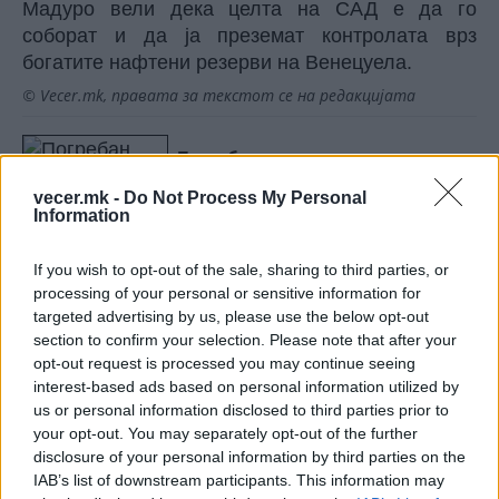
Мадуро вели дека целта на САД е да го
соборат и да ја преземат контролата врз
богатите нафтени резерви на
Венецуела
.
© Vecer.mk, правата за текстот се на редакцијата
Погребан руски генерал– загина
во експлозија во Москва?
vecer.mk -
Do Not Process My Personal
Information
Генерал Залужни: НАТО мора да
If you wish to opt-out of the sale, sharing to third parties, or
се реформира, РУСИЈА ИМА
processing of your personal or sensitive information for
ПРОТИВМЕРКИ ЗА СКОРО СЕКОЕ
targeted advertising by us, please use the below opt-out
НИВНО ОРУЖЈЕ
section to confirm your selection. Please note that after your
opt-out request is processed you may continue seeing
interest-based ads based on personal information utilized by
us or personal information disclosed to third parties prior to
НАЈЧИТАНИ ВО ПОСЛЕДНИ 7 ДЕНА
your opt-out. You may separately opt-out of the further
disclosure of your personal information by third parties on the
ИСТОРИСКО ОБЕДИНУВАЊЕ НА
IAB’s list of downstream participants. This information may