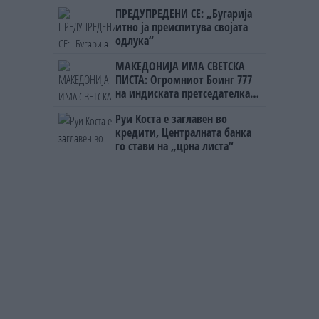
годинава
ПРЕДУПРЕДЕНИ СЕ: „Бугарија
итно ја преиспитува својата
одлука“
МАКЕДОНИЈА ИМА СВЕТСКА
ПИСТА: Огромниот Боинг 777
на индиската претседателка
на Меѓународниот Аеродром
Руи Коста е заглавен во
Скопје
кредити, Централната банка
го стави на „црна листа“