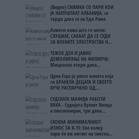
(Видео) СНИМКА СО ПАРИ КОИ
ЈА НАПУШТААТ АЛБАНИЈА, се
тврди дека се на Еди Рама
Ахмети кажа што го мачи:
СЛУШАМ, САКААТ ДА СЕ СУДИ
ЗА ВОЕНИТЕ ЗЛОСТРОСТВА НА
УЧК...
ТЕЖОК ДЕН И ЈАВНО
ДЕМОЛИРАЊЕ НА ФИЛИПЧЕ:
Мицкоски откри дека
човекот појма нема од
Црна Гора ја уапси жената која
ништо, освен за кеш
ги БРАНЕЛА ДЕЦАТА И СВОЕТО
КУЧЕ РАСПАРЧЕНО ОД
ШАРПЛАНИНЕЦ?!
СУДСКАТА МАФИЈА РАБОТИ
ВАКА - Судијата Вулнет Винца
е пензиониран, три дена
откако му го врати пасошот
СКОКНА МИНИМАЛНИОТ
на бизнисменот Марковски
ИЗНОС ЗА К-15: Еве колку
пари ќе ви легнат на сметка