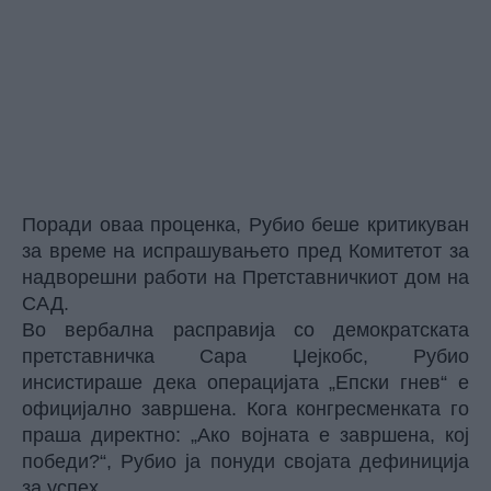
Поради оваа проценка,
Рубио
беше критикуван
за време на испрашувањето пред Комитетот за
надворешни работи на Претставничкиот дом на
САД.
Во вербална расправија со демократската
претставничка Сара Џејкобс, Рубио
инсистираше дека операцијата „Епски гнев“ е
официјално завршена. Кога конгресменката го
праша директно: „Ако војната е завршена, кој
победи?“, Рубио ја понуди својата дефиниција
за успех.