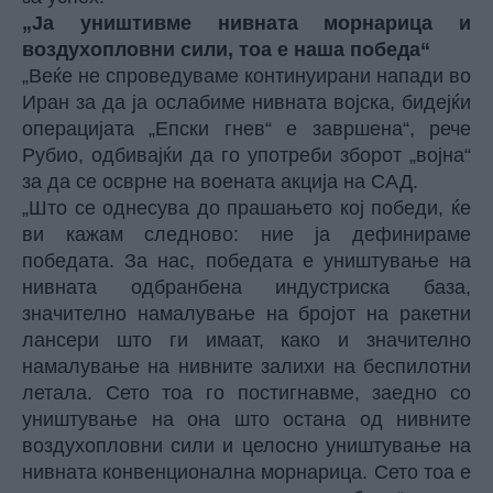
„Ја уништивме нивната морнарица и
воздухопловни сили, тоа е наша победа“
„Веќе не спроведуваме континуирани напади во
Иран за да ја ослабиме нивната војска, бидејќи
операцијата „Епски гнев“ е завршена“, рече
Рубио, одбивајќи да го употреби зборот „војна“
за да се осврне на воената акција на САД.
„Што се однесува до прашањето кој победи, ќе
ви кажам следново: ние ја дефинираме
победата. За нас, победата е уништување на
нивната одбранбена индустриска база,
значително намалување на бројот на ракетни
лансери што ги имаат, како и значително
намалување на нивните залихи на беспилотни
летала. Сето тоа го постигнавме, заедно со
уништување на она што остана од нивните
воздухопловни сили и целосно уништување на
нивната конвенционална морнарица. Сето тоа е