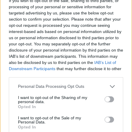
If you wish to opt-out of the sale, sharing to third parties, or
во 18 часот, подоцна оправдувајќи се пред
processing of your personal or sensitive information for
пратениците велејќи: „Па, грешевме, мислевме
targeted advertising by us, please use the below opt-out
дека прекинот на огнот ќе започне утре, а не
section to confirm your selection. Please note that after your
денес“.
opt-out request is processed you may continue seeing
Вашингтон негира крвава иранска одмазда
interest-based ads based on personal information utilized by
Додека Рубио прогласува победа и крај на
us or personal information disclosed to third parties prior to
војната пред Конгресот, ситуацијата на терен
your opt-out. You may separately opt-out of the further
disclosure of your personal information by third parties on the
директно му противречи. На денот на неговиот
IAB’s list of downstream participants. This information may
говор, Иран изврши одмазднички напад со
also be disclosed by us to third parties on the
IAB’s List of
балистички ракети и беспилотни летала врз
Downstream Participants
that may further disclose it to other
Кувајт и Бахреин, земји каде што се наоѓаат
third parties.
големи американски воени бази.
Главна цел на овој напад беше Меѓународниот
Personal Data Processing Opt Outs
аеродром во Кувајт, каде што еден индиски
I want to opt-out of the Sharing of my
државјанин беше убиен во тешкото уништување
personal data.
Opted In
на Терминал 1, додека најмалку 63 лица беа
повредени. Кувајтската војска објави дека
I want to opt-out of the Sale of my
успеала да пресретне 13 ракети и 17
Personal Data.
Opted In
беспилотни летала, но некои ја пробиле