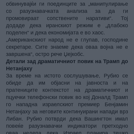
обвинувајќи ги поединците за „манипулирање
со разузнавачката анализа за да ги
промовираат сопствените наративи“. Тој
додаде дека иранскиот режим е „длабоко
поделен“ и дека економијата е во хаос.
„Американскиот народ не е глупав, господине
секретаре. Сите знаеме дека оваа војна не е
завршена“, остро рече Џејкобс.
Детали зад драматичниот повик на Трамп до
Нетанјаху
За време на истото сослушување, Рубио се
обиде да им објасни на јавноста и на
пратениците контекстот на драматичниот и
пцуечки телефонски повик во кој Доналд Трамп
го нападна израелскиот премиер Бенјамин
Нетанјаху за неговите континуирани напади врз
Либан. Рубио потврди дека Вашингтон имал
повеќе разузнавачки индикатори претходно
оваа недела дека Израел планира тешко