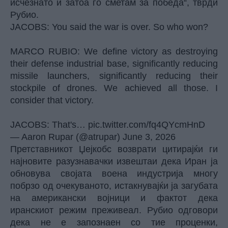
исчезнато и затоа го сметам за победа“, тврди
Рубио.
JACOBS: You said the war is over. So who won?
MARCO RUBIO: We define victory as destroying
their defense industrial base, significantly reducing
missile launchers, significantly reducing their
stockpile of drones. We achieved all those. I
consider that victory.
JACOBS: That's…
pic.twitter.com/fq4QYcmHnD
— Aaron Rupar (@atrupar)
June 3, 2026
Претставникот Џејкобс возврати цитирајќи ги
најновите разузнавачки извештаи дека Иран ја
обновува својата воена индустрија многу
побрзо од очекуваното, истакнувајќи ја загубата
на американски војници и фактот дека
иранскиот режим преживеал. Рубио одговори
дека не е запознаен со тие проценки,