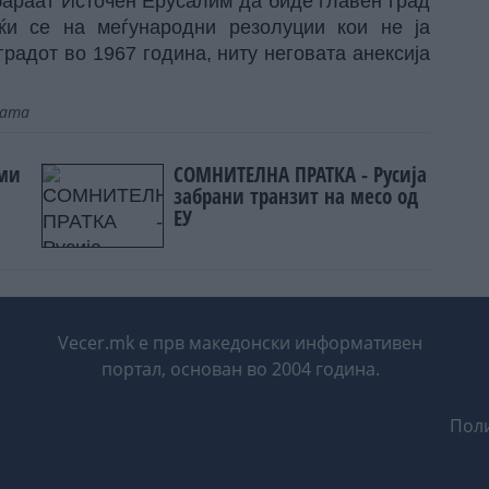
 бараат Источен Ерусалим да биде главен град
ќи се на меѓународни резолуции кои не ја
градот во 1967 година, ниту неговата анексија
јата
еми
СОМНИТЕЛНА ПРАТКА - Русија
забрани транзит на месо од
ЕУ
Vecer.mk е прв македонски информативен
портал, основан во 2004 година.
Поли