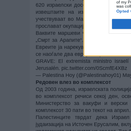
of my P
620 израелски доселеници влегле в
was col
Opted 
извештаите на израелските медиум
учествуваат во Маршот на знамињата
прослават окупацијата на градот во 1
Ваквите маршеви често се придруже
„Смрт за Арапите“. Џамијата Ал-Акса
Евреите ја нарекуваат областа Храмо
се наоѓале два еврејски храма.
GRAVE: El extremista ministro israel
Jerusalén.
pic.twitter.com/0ScmfE4XBz
— Palestina Hoy (@Palestinahoy01)
May
Редовен влез во комплексот
Од 2003 година, израелската полициј
во комплексот речиси секој ден, ос
Министерство за вакуфи и верски 
комплексот 30 пати во текот на април.
Палестинците тврдат дека Израел
јудаизација на Источен Ерусалим, вкл