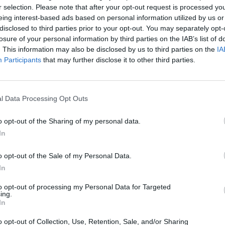
r selection. Please note that after your opt-out request is processed y
eing interest-based ads based on personal information utilized by us or
disclosed to third parties prior to your opt-out. You may separately opt-
losure of your personal information by third parties on the IAB’s list of
. This information may also be disclosed by us to third parties on the
IA
Participants
that may further disclose it to other third parties.
l Data Processing Opt Outs
свето место за помалку од една недела.
л-Акса
o opt-out of the Sharing of my personal data.
о Бен-Гвир крева израелско
знаме
и танцува со
In
мплексот, со џамијата Купола на карпата во
во неделата, кога во придружба на доселеници
o opt-out of the Sale of my Personal Data.
 талмудски молитви.
In
несетот Јицак Кројзер од крајно десничарската
 (Еврејска моќ), кој исто така влегол во
to opt-out of processing my Personal Data for Targeted
ing.
In
а
иот вакф во
Ерусалим
изјави дека во четврток
o opt-out of Collection, Use, Retention, Sale, and/or Sharing