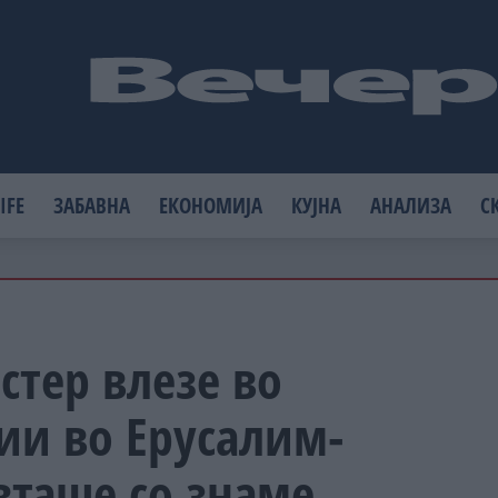
IFE
ЗАБАВНА
ЕКОНОМИЈА
КУЈНА
АНАЛИЗА
С
тер влезе во
ии во Ерусалим-
вташе со знаме