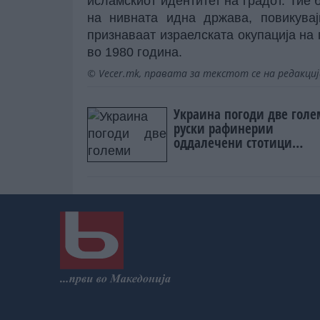
исламскиот идентитет на градот. Тие
на нивната идна држава, повикувај
признаваат израелската окупација на 
во 1980 година.
© Vecer.mk, правата за текстот се на редакци
Украина погоди две гол
руски рафинерии
оддалечени стотици
километри од границата