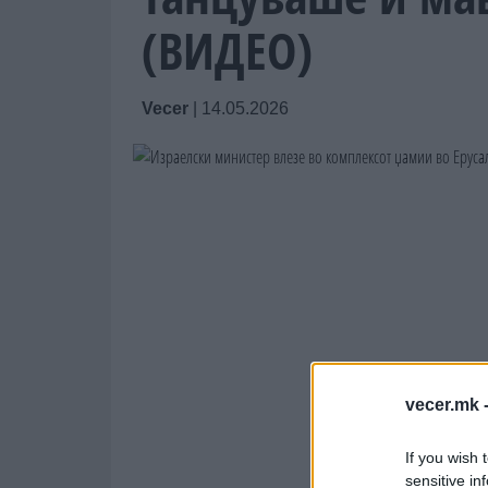
(ВИДЕО)
Vecer
|
14.05.2026
vecer.mk 
If you wish 
sensitive in