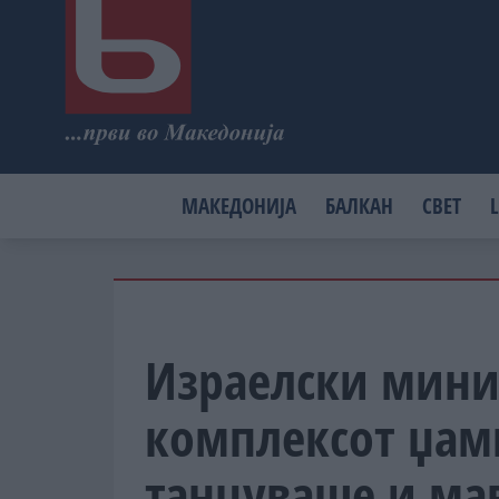
МАКЕДОНИЈА
БАЛКАН
СВЕТ
L
Израелски минис
комплексот џам
танцуваше и ма