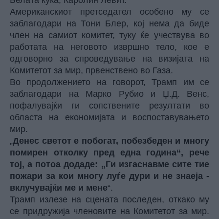
Белата куќа, Каролин Левит.
Американскиот претседател особено му се
заблагодари на Тони Блер, кој нема да биде
член на самиот комитет, туку ќе учествува во
работата на неговото извршно тело, кое е
одговорно за спроведување на визијата на
Комитетот за мир, првенствено во Газа.
Во продолжението на говорот, Трамп им се
заблагодари на Марко Рубио и Џ.Д. Венс,
пофалувајќи ги сопствените резултати во
областа на економијата и воспоставувањето
мир.
„
Денес светот е побогат, побезбеден и многу
помирен отколку пред една година“, рече
тој, а потоа додаде: „Ги изгаснавме сите тие
пожари за кои многу луѓе дури и не знаеја -
вклучувајќи ме и мене
“.
Трамп излезе на сцената последен, откако му
се придружија членовите на Комитетот за мир.