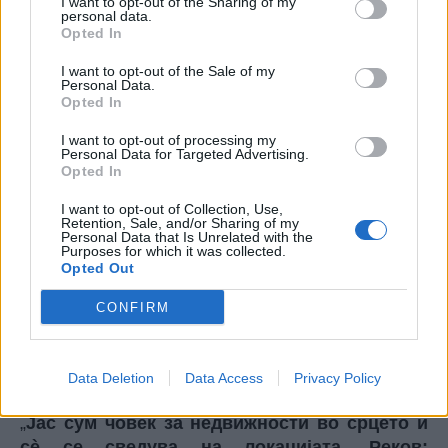
I want to opt-out of the Sharing of my
да ја отслужи под мандатот на Трамп.
personal data.
Opted In
На присутните им се обрати и зетот на Трамп,
Џаред Кушнер, еден од најблиските
I want to opt-out of the Sale of my
соработници на американскиот претседател. Тој
Personal Data.
Opted In
ги изложи плановите за реконструкција на
Појасот Газа, нагласувајќи дека целосната
I want to opt-out of processing my
Personal Data for Targeted Advertising.
демилитаризација на Хамас е неопходна за
Opted In
реализација на планот.
Тој истакна дека „мирот е различен вид
I want to opt-out of Collection, Use,
Retention, Sale, and/or Sharing of my
договор од деловниот“. договор“, како и
Personal Data that Is Unrelated with the
Purposes for which it was collected.
дека администрацијата на Трамп „нема план
Opted Out
Б“ надвор од договорениот повеќестепен
процес за завршување на војната и
CONFIRM
„трансформација на енклавата“.
Потоа Трамп се качи на сцената и објави дека
Газа ќе биде „прекрасно парче земја“ и рече
Data Deletion
Data Access
Privacy Policy
дека луѓето ќе живеат многу добро таму.
„
Јас сум човек за недвижности во срцето и
сè се сведува на локацијата. Реков: