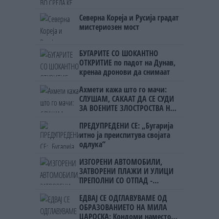
Северна Кореја и Русија градат
мистериозен мост
БУГАРИТЕ СО ШОКАНТНО
ОТКРИТИЕ по падот на Дунав,
кренаа дронови да снимаат
Ахмети кажа што го мачи:
СЛУШАМ, САКААТ ДА СЕ СУДИ
ЗА ВОЕНИТЕ ЗЛОСТРОСТВА НА
УЧК...
ПРЕДУПРЕДЕНИ СЕ: „Бугарија
итно ја преиспитува својата
одлука“
ИЗГОРЕНИ АВТОМОБИЛИ,
ЗАТВОРЕНИ ПЛАЖИ И УЛИЦИ
ПРЕПОЛНИ СО ОТПАД -
Фнидек во хаос по
ЕДВАЈ СЕ ОДГЛАВУВАМЕ ОД
мигрантскиот бран кон Сеута
ОБРАЗОВАНИЕТО НА МИЛА
ЦАРОСКА: Кондоми наместо