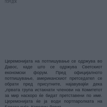
Церемонијата на потпишување се одржува во
Давос, каде што се одржува Светскиот
економски форум. Пред официјалното
потпишување, американскиот претседател се
обрати пред присутните, најавувајќи дека
„првата група истакнати членови на Комитетот
за мир наскоро ќе бидат претставени по име.
Церемонијата ќе ја води портпаролката на