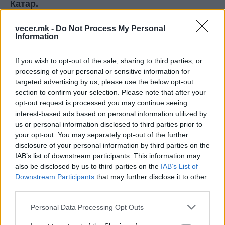
Катар.
Потоа следеше потпишувањето на
Саудиска
Арабија и Турција
,
Обединетите Арапски
vecer.mk -
Do Not Process My Personal
Information
Емирати и Узбекистан
, а последната ја
потпиша премиерот на
Монголија
.
If you wish to opt-out of the sale, sharing to third parties, or
И други земји ја добија поканата, но... сè уште
processing of your personal or sensitive information for
не се изјасниле. Меѓу нив се
Камбоџа, Кина,
targeted advertising by us, please use the below opt-out
Германија, Индија, Италија, Европската
section to confirm your selection. Please note that after your
комисија
(како извршен орган на ЕУ),
Парагвај,
opt-out request is processed you may continue seeing
Русија, Сингапур...
interest-based ads based on personal information utilized by
Левит ги покани потписниците на Комитетот за
us or personal information disclosed to third parties prior to
your opt-out. You may separately opt-out of the further
мир да му се придружат на Трамп, кој остана
disclosure of your personal information by third parties on the
седнат на централната маса, за да може да
IAB’s list of downstream participants. This information may
потпише серија придружни документи.
also be disclosed by us to third parties on the
IAB’s List of
Државниот секретар
Марко Рубио
им се обрати
Downstream Participants
that may further disclose it to other
на присутните, кој им зборуваше на присутните
third parties.
за сите достигнувања на сегашниот
Personal Data Processing Opt Outs
американски претседател Доналд Трамп, а
говорот започна со реченицата дека му е чест