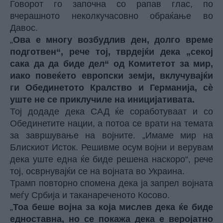
Говорот го започна со рапав глас, по
вчерашното неколкучасовно обраќање во
Давос.
„
Ова е многу возбудлив ден, долго време
подготвен“, рече тој, тврдејќи дека „секој
сака да да биде дел“ од Комитетот за мир,
иако повеќето европски земји, вклучувајќи
ги Обединетото Кралство и Германија, сè
уште не се приклучиле на иницијативата.
Тој додаде дека САД ќе соработуваат и со
Обединетите нации, а потоа се врати на темата
за завршување на војните. „Имаме мир на
Блискиот Исток. Решивме осум војни и верувам
дека уште една ќе биде решена наскоро“, рече
тој, осврнувајќи се на војната во Украина.
Трамп повторно спомена дека ја запрел војната
меѓу Србија и таканареченото Косово.
„
Тоа беше војна за која мислев дека ќе биде
едноставна, но се покажа дека е веројатно