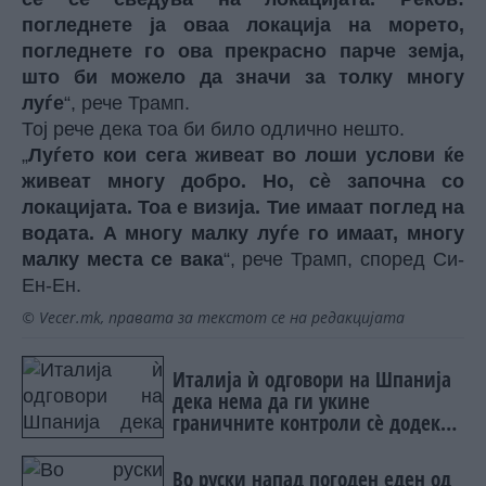
погледнете ја оваа локација на морето,
погледнете го ова прекрасно парче земја,
што би можело да значи за толку многу
луѓе
“, рече Трамп.
Тој рече дека тоа би било одлично нешто.
„
Луѓето кои сега живеат во лоши услови ќе
живеат многу добро. Но, сè започна со
локацијата. Тоа е визија. Тие имаат поглед на
водата. А многу малку луѓе го имаат, многу
малку места се вака
“, рече Трамп, според Си-
Ен-Ен.
© Vecer.mk, правата за текстот се на редакцијата
Италија ѝ одговори на Шпанија
дека нема да ги укине
граничните контроли сè додека
постојат ризици
Во руски напад погоден еден од