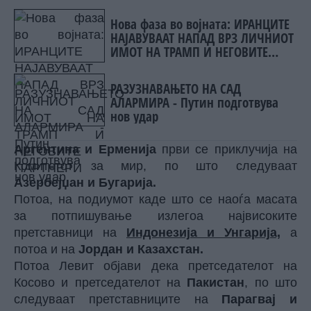
Нова фаза во војната: ИРАНЦИТЕ
НАЈАВУВААТ НАПАД ВРЗ ЛИЧНИОТ
ИМОТ НА ТРАМП И НЕГОВИТЕ
ПАРТНЕРИ
РАЗУЗНАВАЊЕТО НА САД
АЛАРМИРА - Путин подготвува
нов удар
Аргентина и Ерменија
први се приклучија на
Комитетот за мир, по што следуваат
Азербејџан и Бугарија.
Потоа, на подиумот каде што се наоѓа масата
за потпишување излегоа највисоките
претставници на
Индонезија и Унгарија,
а
потоа и на
Јордан и Казахстан.
Потоа Левит објави дека претседателот на
Косово и претседателот на
Пакистан
, по што
следуваат претставниците на
Парагвај и