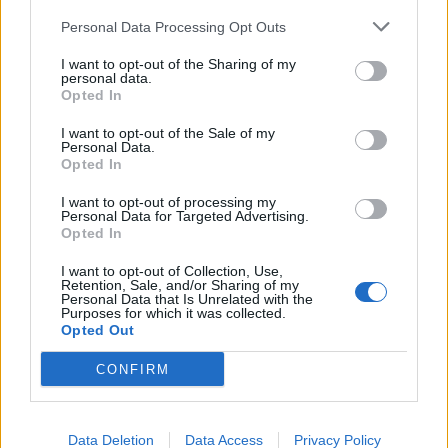
Ахмети кажа што го мачи:
Personal Data Processing Opt Outs
СЛУШАМ, САКААТ ДА СЕ СУДИ
ЗА ВОЕНИТЕ ЗЛОСТРОСТВА НА
I want to opt-out of the Sharing of my
УЧК...
personal data.
ТЕЖОК ДЕН И ЈАВНО
Opted In
ДЕМОЛИРАЊЕ НА ФИЛИПЧЕ:
Мицкоски откри дека
I want to opt-out of the Sale of my
човекот појма нема од
Personal Data.
Црна Гора ја уапси жената која
ништо, освен за кеш
Opted In
ги БРАНЕЛА ДЕЦАТА И СВОЕТО
КУЧЕ РАСПАРЧЕНО ОД
I want to opt-out of processing my
ШАРПЛАНИНЕЦ?!
Personal Data for Targeted Advertising.
СУДСКАТА МАФИЈА РАБОТИ
Opted In
ВАКА - Судијата Вулнет Винца
е пензиониран, три дена
I want to opt-out of Collection, Use,
Retention, Sale, and/or Sharing of my
откако му го врати пасошот
Personal Data that Is Unrelated with the
СКОКНА МИНИМАЛНИОТ
на бизнисменот Марковски
Purposes for which it was collected.
ИЗНОС ЗА К-15: Еве колку
Opted Out
пари ќе ви легнат на сметка
годинава
CONFIRM
ПРЕДУПРЕДЕНИ СЕ: „Бугарија
итно ја преиспитува својата
одлука“
Data Deletion
Data Access
Privacy Policy