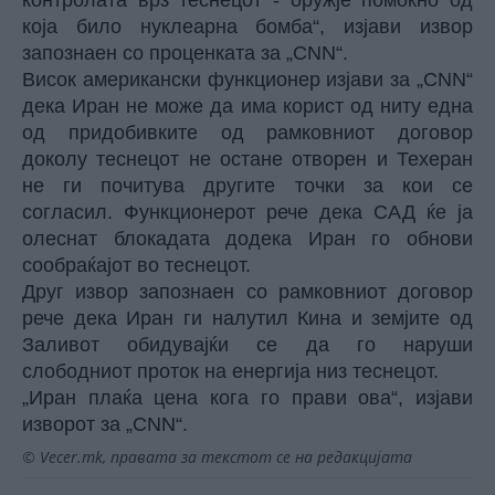
контролата врз теснецот - оружје помоќно од
која било нуклеарна бомба“, изјави извор
запознаен со проценката за „CNN“.
Висок американски функционер изјави за „CNN“
дека Иран не може да има корист од ниту една
од придобивките од рамковниот договор
доколу теснецот не остане отворен и Техеран
не ги почитува другите точки за кои се
согласил. Функционерот рече дека САД ќе ја
олеснат блокадата додека Иран го обнови
сообраќајот во теснецот.
Друг извор запознаен со рамковниот договор
рече дека Иран ги налутил Кина и земјите од
Заливот обидувајќи се да го наруши
слободниот проток на енергија низ теснецот.
„Иран плаќа цена кога го прави ова“, изјави
изворот за „CNN“.
© Vecer.mk, правата за текстот се на редакцијата