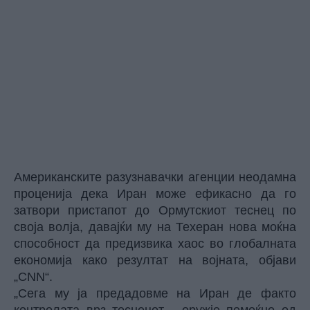
Американските разузнавачки агенции неодамна
проценија дека Иран може ефикасно да го
затвори пристапот до Ормутскиот теснец по
своја волја, давајќи му на Техеран нова моќна
способност да предизвика хаос во глобалната
економија како резултат на војната, објави
„CNN“.
„Сега му ја предадовме на Иран де факто