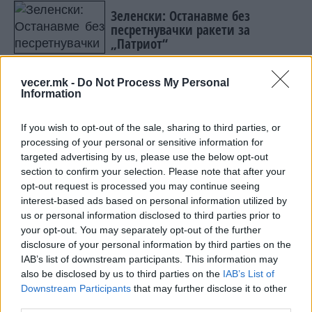
Зеленски: Останавме без
песретнувачки ракети за
„Патриот“
(Фото) „ШПАНИЈА Е ОКУПИРАНА!“
vecer.mk -
Do Not Process My Personal
- Европа и Трамп го кренаа
Information
гласот, Мадрид пред губење на
шенгенскиот статус!
If you wish to opt-out of the sale, sharing to third parties, or
processing of your personal or sensitive information for
targeted advertising by us, please use the below opt-out
section to confirm your selection. Please note that after your
opt-out request is processed you may continue seeing
НАЈЧИТАНИ ВО ПОСЛЕДНИ 7 ДЕНА
interest-based ads based on personal information utilized by
УАПСЕН МАКЕДОНЕЦОТ АНДРЕЈ
us or personal information disclosed to third parties prior to
ТАНАСКОВСКИ, ЧЛЕН НА
your opt-out. You may separately opt-out of the further
КАВАЧКИ КЛАН (ФОТО)
disclosure of your personal information by third parties on the
IAB’s list of downstream participants. This information may
(Видео) СНИМКА СО ПАРИ КОИ
also be disclosed by us to third parties on the
IAB’s List of
ЈА НАПУШТААТ АЛБАНИЈА, се
Downstream Participants
that may further disclose it to other
тврди дека се на Еди Рама
third parties.