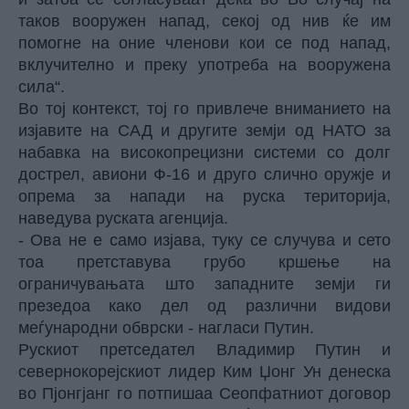
таков вооружен напад, секој од нив ќе им
помогне на оние членови кои се под напад,
вклучително и преку употреба на вооружена
сила“.
Во тој контекст, тој го привлече вниманието на
изјавите на САД и другите земји од НАТО за
набавка на високопрецизни системи со долг
дострел, авиони Ф-16 и друго слично оружје и
опрема за напади на руска територија,
наведува руската агенција.
- Ова не е само изјава, туку се случува и сето
тоа претставува грубо кршење на
ограничувањата што западните земји ги
презедоа како дел од различни видови
меѓународни обврски - нагласи Путин.
Рускиот претседател Владимир Путин и
севернокорејскиот лидер Ким Џонг Ун денеска
во Пјонгјанг го потпишаа Сеопфатниот договор