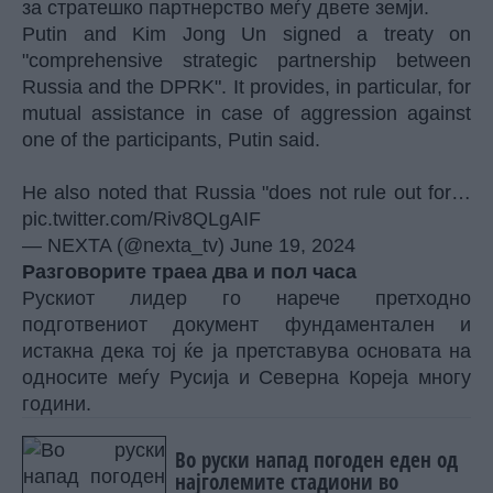
за стратешко партнерство меѓу двете земји.
Putin and Kim Jong Un signed a treaty on
"comprehensive strategic partnership between
Russia and the DPRK". It provides, in particular, for
mutual assistance in case of aggression against
one of the participants, Putin said.
He also noted that Russia "does not rule out for…
pic.twitter.com/Riv8QLgAIF
— NEXTA (@nexta_tv)
June 19, 2024
Разговорите траеа два и пол часа
Рускиот лидер го нарече претходно
подготвениот документ фундаментален и
истакна дека тој ќе ја претставува основата на
односите меѓу Русија и Северна Кореја многу
години.
Во руски напад погоден еден од
најголемите стадиони во