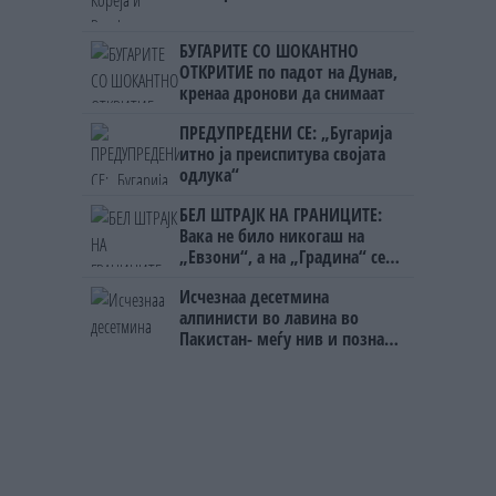
БУГАРИТЕ СО ШОКАНТНО
ОТКРИТИЕ по падот на Дунав,
кренаа дронови да снимаат
ПРЕДУПРЕДЕНИ СЕ: „Бугарија
итно ја преиспитува својата
одлука“
БЕЛ ШТРАЈК НА ГРАНИЦИТЕ:
Вака не било никогаш на
„Евзони“, а на „Градина“ се
чека и пет часа
Исчезнаа десетмина
алпинисти во лавина во
Пакистан- меѓу нив и познат
Непалец