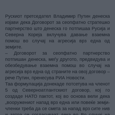
Рускиот претседател Владимир Путин денеска
изјави дека Договорот за сеопфатно стратешко
партнерство што денеска го потпишаа Русија и
Северна Кореја вклучува давање взаемна
помош во случај на агресија врз една од
земјите.
– Договорот за сеопфатно партнерство
потпишан денеска, меѓу другото, предвидува и
обезбедување взаемна помош во случај на
агресија врз една од страните на овој договор –
рече Путин, пренесува РИА Новости.
Таа формулација донекаде потсетува на членот
5 од Северноатлантскиот договор, кој го
создаде НАТО пактот, кој во основа вели дека
„вооружениот напад врз една или повеќе земји-
членки треба да се смета за напад врз сите нив
и затоа се согласуваат дека во Во случај на