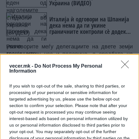
Украина (ВИДЕО)
Италија ѝ одговори на Шпанија
дека нема да ги укине
граничните контроли сè додека
постојат ризици
Разговорите меѓу делегациите на двете земји
траеја околу час и половина, а средбата на
двајцата лидери траеше два и пол часа,
vecer.mk -
Do Not Process My Personal
подолго од планираното.
Information
Путин истакна дека Москва високо ја цени
доследната и постојана поддршка на Северна
If you wish to opt-out of the sale, sharing to third parties, or
Кореја, вклучително и поддршката на „руската
processing of your personal or sensitive information for
специјална воена операција“.
targeted advertising by us, please use the below opt-out
section to confirm your selection. Please note that after your
opt-out request is processed you may continue seeing
interest-based ads based on personal information utilized by
us or personal information disclosed to third parties prior to
your opt-out. You may separately opt-out of the further
disclosure of your personal information by third parties on the