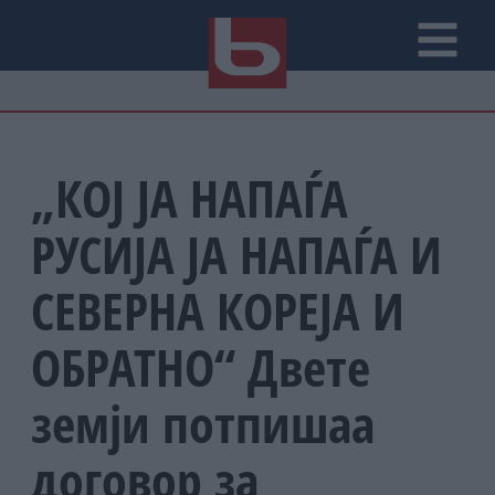
„КОЈ ЈА НАПАЃА
РУСИЈА ЈА НАПАЃА И
СЕВЕРНА КОРЕЈА И
ОБРАТНО“ Двете
земји потпишаа
договор за