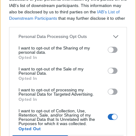
IAB’s list of downstream participants. This information may
also be disclosed by us to third parties on the
IAB’s List of
Downstream Participants
that may further disclose it to other
third parties.
Personal Data Processing Opt Outs
I want to opt-out of the Sharing of my
Рускиот лидер потсети дека минатата година
personal data.
двете земји одбележаа 75 години од
Opted In
воспоставувањето дипломатски односи, а
I want to opt-out of the Sale of my
годинава 75 години од склучувањето на првиот
Personal Data.
Opted In
меѓудржавен документ: “Договорот за
економска и културна соработка.“
I want to opt-out of processing my
Путин изрази надеж дека следната средба на
Personal Data for Targeted Advertising.
Opted In
лидерите на двете земји ќе се одржи во Русија.
На средбата Ким ја истакна улогата на Русија
I want to opt-out of Collection, Use,
Retention, Sale, and/or Sharing of my
во светот и изрази целосна поддршка за
Personal Data that Is Unrelated with the
„руската специјална воена операција во
Purposes for which it was collected.
Opted Out
Украина“, како што Русија ја нарекува