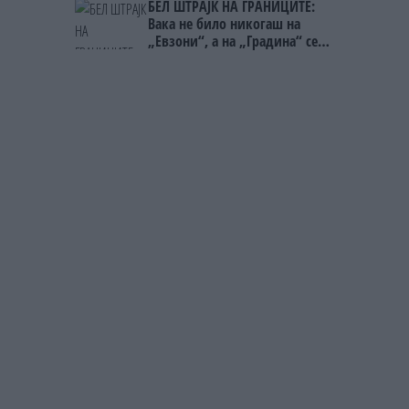
БЕЛ ШТРАЈК НА ГРАНИЦИТЕ:
Вака не било никогаш на
„Евзони“, а на „Градина“ се
чека и пет часа