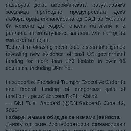
наведува дека американската разузнавачка
заедница претходно предупредила дека
лабораторија финансирана од САД во Украина
би можела да содржи опасни патогени и е
ранлива на оштетување, заплена или напад во
контекст на војна.
Today, I’m releasing never before seen intelligence
revealing new evidence of past US government
funding for more than 120 biolabs in over 30
countries, including Ukraine.
In support of President Trump‘s Executive Order to
end federal funding of dangerous gain of
function…
pic.twitter.com/RkPHnAbka9
— DNI Tulsi Gabbard (@DNIGabbard)
June 12,
2026
Габард: Имаше обид да се измами јавноста
„Многу од овие
биолаборатории
финансирани