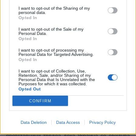
останување на биолошко оружје во земји како
I want to opt-out of the Sharing of my
Украина. Во рамките на таа програма, некои
personal data.
Opted In
лаборатории добиваат средства од САД за
модернизација и опрема, но тие се управувани
I want to opt-out of the Sale of my
од локални институции, а не од САД.
Personal Data.
Opted In
Од 2005 година, Министерството за одбрана на
САД соработува со украинското Министерство
I want to opt-out of processing my
Personal Data for Targeted Advertising.
за здравство за подобрување на
Opted In
лабораториите за јавно здравје во земјата.
Русите тврдеа дека документите биле
I want to opt-out of Collection, Use,
Retention, Sale, and/or Sharing of my
наредени да бидат уништени на денот на
Personal Data that Is Unrelated with the
Purposes for which it was collected.
инвазијата
Opted Out
Русија даде слични тврдења за лабораториите
поддржани од САД во соседните земји. Во 2018
CONFIRM
година, руските државни медиуми објавија
тврдења дека нетестирани лекови им биле
давани на граѓани во лабораторија
Data Deletion
Data Access
Privacy Policy
финансирана од САД во Грузија. Руските
претставници тврдеа дека Украина се обидува