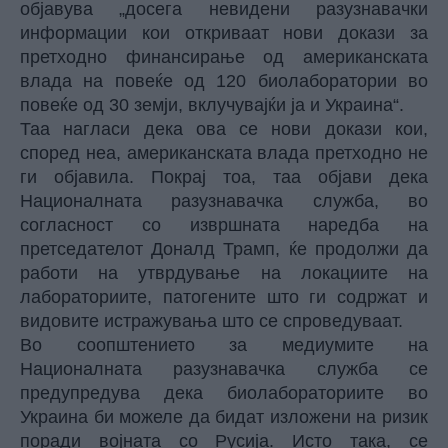
објавува
„досега невидени разузнавачки
информации кои откриваат нови докази за
претходно финансирање од американската
влада на повеќе од 120 биолаборатории во
повеќе од 30 земји, вклучувајќи ја и Украина“.
Таа нагласи дека ова се нови докази кои,
според неа, американската влада претходно не
ги објавила. Покрај тоа, таа објави дека
Националната разузнавачка служба, во
согласност со извршната наредба на
претседателот Доналд Трамп, ќе продолжи да
работи на утврдување на локациите на
лабораториите, патогените што ги содржат и
видовите истражувања што се спроведуваат.
Во соопштението за медиумите на
Националната разузнавачка служба се
предупредува дека биолабораториите во
Украина би можеле да бидат изложени на ризик
поради војната со Русија. Исто така, се