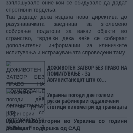
заплашувале оние кои се обидувале да дадат
спротивни тврдења.
Таа додаде дека издала нова директива до
разузнавачката заедница за зголемено
собирање податоци за вакви објекти во
странство, тврдејќи дека веќе се собираат
дополнителни информации за клиничките
испитувања и истражувањата спроведени таму.
ДОЖИВОТЕН ЗАТВОР БЕЗ ПРАВО НА
ПОМИЛУВАЊЕ - За
Авганистанецот што со
автомобил уби мајка и 2
годишно дете во Минхен
Украина погоди две големи
руски рафинерии оддалечени
стотици километри од границата
Некои лаборатории во Украина со години
добиваат поддршка од САД