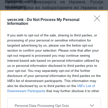
Пред и по инвазијата на Украина, Русија
тврдеше дека во лабораториите во Украина се
развива биолошко оружје, со поддршка на САД.
Русија ги обвини САД и Украина дека работат
vecer.mk -
Do Not Process My Personal
Information
со патогени на опасни заразни болести во 30
лаборатории низ целата земја. Патогените се
If you wish to opt-out of the sale, sharing to third parties, or
микроорганизми кои можат да предизвикаат
processing of your personal or sensitive information for
болести.
targeted advertising by us, please use the below opt-out
Украина има десетици лаборатории за јавно
section to confirm your selection. Please note that after your
здравје кои се занимаваат со истражување и
opt-out request is processed you may continue seeing
контрола на опасни заразни болести. Некои од
interest-based ads based on personal information utilized by
овие лаборатории добиваат финансиска и
us or personal information disclosed to third parties prior to
your opt-out. You may separately opt-out of the further
друга поддршка од САД, Европската унија и
disclosure of your personal information by third parties on the
Светската здравствена организација (СЗО),
IAB’s list of downstream participants. This information may
како што е случајот во многу други земји,
also be disclosed by us to third parties on the
IAB’s List of
напиша Би-Би-Си во 2022 година.
Downstream Participants
that may further disclose it to other
Во 1990-тите, по распадот на Советскиот Сојуз,
third parties.
САД ја започнаа Програмата за намалување на
Personal Data Processing Opt Outs
биолошките закани за да го намалат ризикот од