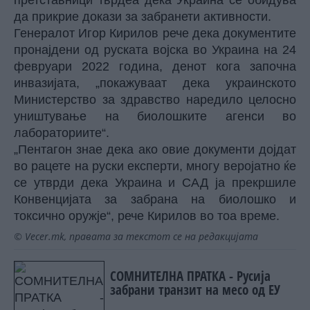
да прикрие докази за забранети активности.
Генералот Игор Кирилов рече дека документите
пронајдени од руската војска во Украина на 24
февруари 2022 година, денот кога започна
инвазијата, „покажуваат дека украинското
Министерство за здравство наредило целосно
уништување на биолошките агенси во
лабораториите“.
„Пентагон знае дека ако овие документи дојдат
во рацете на руски експерти, многу веројатно ќе
се утврди дека Украина и САД ја прекршиле
Конвенцијата за забрана на биолошко и
токсично оружје“, рече Кирилов во тоа време.
© Vecer.mk, правата за текстот се на редакцијата
СОМНИТЕЛНА ПРАТКА - Русија
забрани транзит на месо од ЕУ