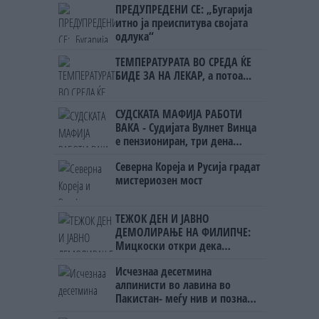
ПРЕДУПРЕДЕНИ СЕ: „Бугарија
итно ја преиспитува својата
одлука“
ТЕМПЕРАТУРАТА ВО СРЕДА ЌЕ
БИДЕ ЗА НА ЛЕКАР, а потоа...
СУДСКАТА МАФИЈА РАБОТИ
ВАКА - Судијата Вулнет Винца
е пензиониран, три дена
откако му го врати пасошот
Северна Кореја и Русија градат
на бизнисменот Марковски
мистериозен мост
ТЕЖОК ДЕН И ЈАВНО
ДЕМОЛИРАЊЕ НА ФИЛИПЧЕ:
Мицкоски откри дека
човекот појма нема од
Исчезнаа десетмина
ништо, освен за кеш
алпинисти во лавина во
Пакистан- меѓу нив и познат
Непалец