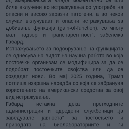
од американската влада моментално се или
биле вклучени во истражувања со употреба на
опасни и високо заразни патогени, а во некои
случаи вклучуваат и опасни истражувања за
добивање функција (gain-of-function), со многу
мал надзор и транспарентност“, забележа
Габард.
Истражувањето за подобрување на функцијата
се однесува на видот на научна работа во која
постоечки организам се модифицира за да се
подобрат постоечките својства или да се
создадат нови. Во мај 2025 година, Трамп
потпиша извршна наредба со која се забранува
користењето на американски средства за овој
вид истражување.
Габард истакна дека претходните
администрации и одредени службеници „ја
заведувале јавноста“ за постоењето и
природата на биолабораториите и ги