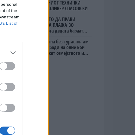
ПОРАНЕШНИОТ ТЕХНИЧКИ
 personal
ПРЕМИЕР ОЛИВЕР СПАСОВСКИ
out of the
 downstream
(Видео) ШТО ДА ПРАВИ
B’s List of
БУГАРКА НА ПЛАЖА ВО
ГРЦИЈА, кога децата бараат
домашно месо
Дубаи остана без туристи- им
даваат награди на оние кои
ќе го донесат семејството или
пријателите