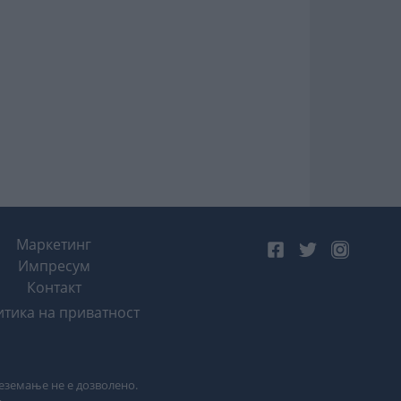
Маркетинг
Импресум
Контакт
тика на приватност
реземање не е дозволено.