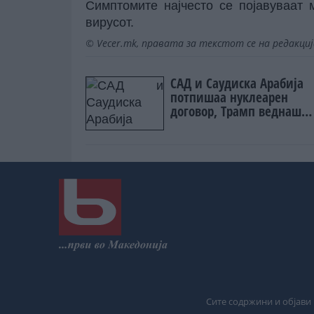
Симптомите најчесто се појавуваат
вирусот.
© Vecer.mk, правата за текстот се на редакци
САД и Саудиска Арабија
потпишаа нуклеарен
договор, Трамп веднаш
постави услов
Сите содржини и објави 