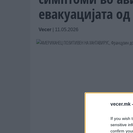
евакуацијата од
Vecer
|
11.05.2026
vecer.mk 
If you wish 
sensitive in
confirm you