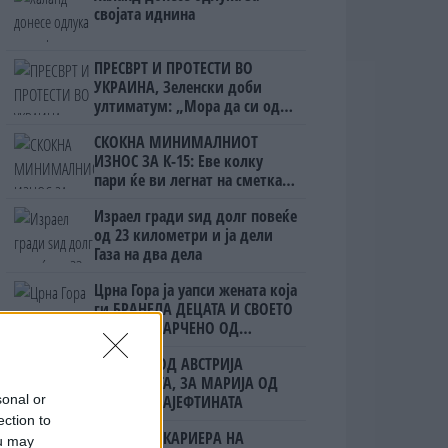
својата иднина
ПРЕСВРТ И ПРОТЕСТИ ВО
УКРАИНА, Зеленски доби
ултиматум: „Мора да си оди,
крајниот рок е петок!“
СКОКНА МИНИМАЛНИОТ
ИЗНОС ЗА К-15: Еве колку
пари ќе ви легнат на сметка
годинава
Израел гради ѕид долг повеќе
од 23 километри и ја дели
Газа на два дела
Црна Гора ја уапси жената која
ги БРАНЕЛА ДЕЦАТА И СВОЕТО
КУЧЕ РАСПАРЧЕНО ОД
ШАРПЛАНИНЕЦ?!
ЗА БЕРТА ОД АВСТРИЈА
НАЈСКАПАТА, ЗА МАРИЈА ОД
ГРЦИЈА - НАЈЕФТИНАТА
sonal or
ection to
СЛАВНАТА КАРИЕРА НА
ou may