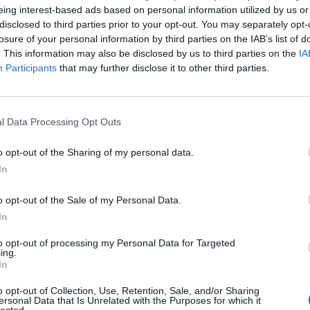
eing interest-based ads based on personal information utilized by us or
disclosed to third parties prior to your opt-out. You may separately opt-
losure of your personal information by third parties on the IAB’s list of
. This information may also be disclosed by us to third parties on the
IA
Participants
that may further disclose it to other third parties.
l Data Processing Opt Outs
зерот „Ем-Ви Хондиус“ бил тестиран позитивно
o opt-out of the Sharing of my personal data.
авјанин развил симптоми за време на одделен
In
соопштија дека еден од 17-те американски
o opt-out of the Sale of my Personal Data.
асега не покажува никакви симптоми.
In
цуски патници добил симптоми за време на
патници биле ставени во строга изолација до
to opt-out of processing my Personal Data for Targeted
ing.
In
корни изјавил дека уште четворица патници
o opt-out of Collection, Use, Retention, Sale, and/or Sharing
ersonal Data that Is Unrelated with the Purposes for which it
ворешни работи соопштило дека јапонски