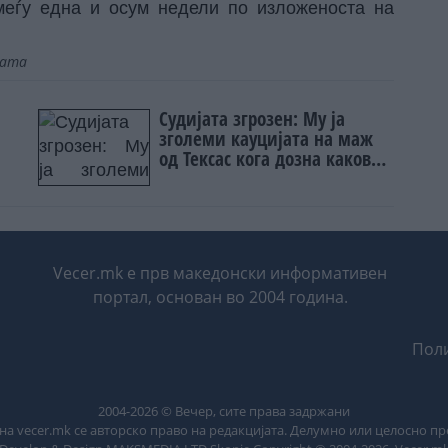
 меѓу една и осум недели по изложеноста на
јата
Судијата згрозен: Му ја
зголеми кауцијата на маж
од Тексас кога дозна каков
злостор направил кон бебе
(ВИДЕО)
Vecer.mk е прв македонски информативен
портал, основан во 2004 година.
Поли
2004-
2026
© Вечер, сите права задржани
на vecer.mk се авторско право на редакцијата. Делумно или целосно п