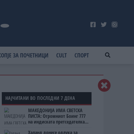
КОПЈЕ ЗА ПОЧЕТНИЦИ
CULT
СПОРТ
НАЈЧИТАНИ ВО ПОСЛЕДНИ 7 ДЕНА
МАКЕДОНИЈА ИМА СВЕТСКА
ПИСТА: Огромниот Боинг 777
на индиската претседателка
на Меѓународниот Аеродром
Халанд донесе одлука за
Скопје