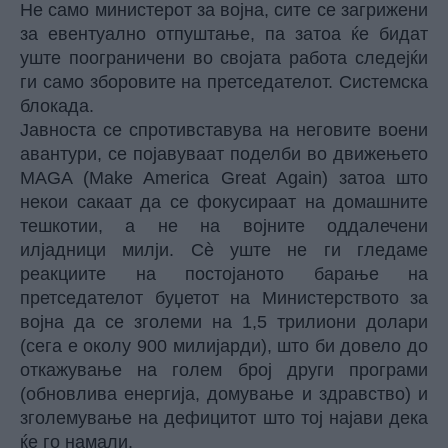
Не само министерот за војна, сите се загрижени
за евентуално отпуштање, па затоа ќе бидат
уште поограничени во својата работа следејќи
ги само зборовите на претседателот. Системска
блокада.
Јавноста се спротивставува на неговите воени
авантури, се појавуваат поделби во движењето
MAGA (Make America Great Again) затоа што
некои сакаат да се фокусираат на домашните
тешкотии, а не на војните оддалечени
илјадници милји. Сè уште не ги гледаме
реакциите на постојаното барање на
претседателот буџетот на Министерството за
војна да се зголеми на 1,5 трилиони долари
(сега е околу 900 милијарди), што би довело до
откажување на голем број други програми
(обновлива енергија, домување и здравство) и
зголемување на дефицитот што тој најави дека
ќе го намали.