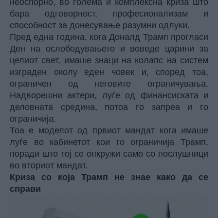
неоспорно, во голема и комплексна криза што
бара одговорност, професионализам и
способност за донесување разумни одлуки.
Пред една година, кога Доналд Трамп прогласи
Ден на ослободувањето и воведе царини за
целиот свет, имаше знаци на колапс на систем
изграден околу еден човек и, според тоа,
ограничен од неговите ограничувања.
Надворешни актери, луѓе од финансиската и
деловната средина, потоа го запреа и го
ограничија.
Тоа е моделот од првиот мандат кога имаше
луѓе во кабинетот кои го ограничија Трамп,
поради што тој се опкружи само со послушници
во вториот мандат.
Криза со која Трамп не знае како да се
справи