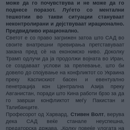
може да го почувствува и не може да го
поднесе поразот. Луѓето со ментални
тешкотии во такви ситуации стануваат
неконтролирани и дејствуваат ирационално.
Предвидливо ирационално.
Светот е со право загрижен затоа што САД во
своите внатрешни превирања претставуваат
закана пред сè на економско ниво. Доколку
Трамп одлучи да ја продолжи војната во Иран,
се создаваат услови за прелевање, што би
довело до спојување на конфликтот со Украина
преку Каспискиот басен и евентуално
пенетрација кон Централна Азија преку
Авганистан, поради што Кина работи брзо за да
го заврши конфликтот меѓу Пакистан и
Талибанците.
Професорот од Харвард,
Стивен Волт
, верува
дека САД веќе станале неуспешна,
предаторска држава. „Колку повеќе улогата на