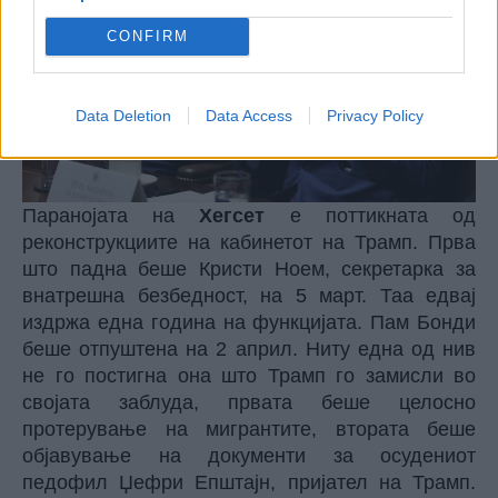
CONFIRM
Data Deletion
Data Access
Privacy Policy
Паранојата на
Хегсет
е поттикната од
реконструкциите на кабинетот на Трамп. Прва
што падна беше Кристи Ноем, секретарка за
внатрешна безбедност, на 5 март. Таа едвај
издржа една година на функцијата. Пам Бонди
беше отпуштена на 2 април. Ниту една од нив
не го постигна она што Трамп го замисли во
својата заблуда, првата беше целосно
протерување на мигрантите, втората беше
објавување на документи за осудениот
педофил Џефри Епштајн, пријател на Трамп.