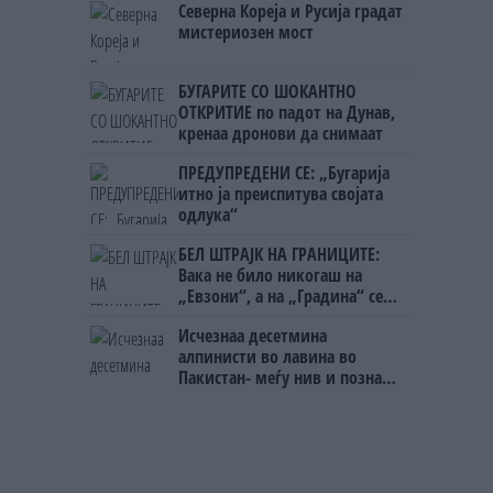
Северна Кореја и Русија градат
мистериозен мост
БУГАРИТЕ СО ШОКАНТНО
ОТКРИТИЕ по падот на Дунав,
кренаа дронови да снимаат
ПРЕДУПРЕДЕНИ СЕ: „Бугарија
итно ја преиспитува својата
одлука“
БЕЛ ШТРАЈК НА ГРАНИЦИТЕ:
Вака не било никогаш на
„Евзони“, а на „Градина“ се
чека и пет часа
Исчезнаа десетмина
алпинисти во лавина во
Пакистан- меѓу нив и познат
Непалец