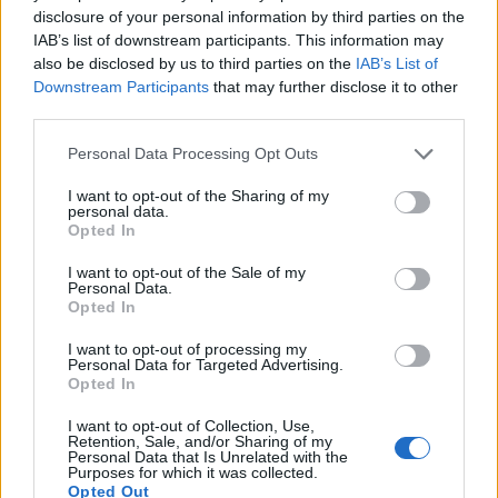
претрпе, но сигурно не е поразен во војна со
disclosure of your personal information by third parties on the
најголемата светска сила.
IAB’s list of downstream participants. This information may
also be disclosed by us to third parties on the
IAB’s List of
Планот на Израел за реконфигурација на
Downstream Participants
that may further disclose it to other
регионот, што би донело прозападна влада
third parties.
во Техеран, е на работ на колапс. Исходот од
американско-израелскиот конфликт би
Personal Data Processing Opt Outs
можел да биде зајакнат сојуз на
I want to opt-out of the Sharing of my
ревизионистичките сили, Русија, Кина, Иран
personal data.
и Северна Кореја, со слабеење на врските во
Opted In
рамките на сојузот на демократии на кои
I want to opt-out of the Sale of my
Трамп постојано им се заканува и навредува
Personal Data.
за конечно да ги повика на помош. Што, со
Opted In
право, тие го одбија. Распаѓањето на
I want to opt-out of processing my
матрицата „мир со сила“, но и „моќта прави
Personal Data for Targeted Advertising.
Opted In
исправно“.
I want to opt-out of Collection, Use,
Retention, Sale, and/or Sharing of my
Personal Data that Is Unrelated with the
Purposes for which it was collected.
Opted Out