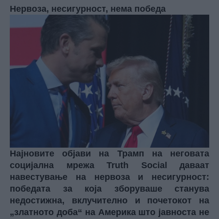
Нервоза, несигурност, нема победа
Најновите објави на Трамп на неговата
социјална мрежа Truth Social даваат
навестување на нервоза и несигурност:
победата за која зборуваше станува
недостижна, вклучително и почетокот на
„златното доба“ на Америка што јавноста не