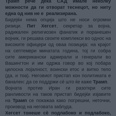
Трамп рече дека САД имале неколку
можности да ги отворат теснецот, но ниту
една од нив не е реализирана.
Бидејќи нема опција што не носи огромни
ризици.
Пит Хегсет
, секретар за војна,
радикален религиозен фанатик и поранешен
војник, ги решава своите комплекси во однос на
високите офицери од оваа позиција: на крајот
на септември минатата година, тој ги собра
сите американски адмирали и генерали во
Вашингтон и им одржа говор во кој побара
целосна лојалност, воински етос и витко тело
(да, и тоа). Неговиот пристап кон политиката е
банален: да се поддржи сè што ќе каже
Трамп
.
Војната против Иран ги разоткри сите
ранливости на таков пристап бидејќи изјавите
на
Трамп
се покажаа како погрешни, неточни,
производ на неговата заблуда.
Хегсет тонеше сè подлабоко и подлабоко,