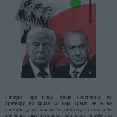
Нападот врз Иран, беше неоспорно, се
претвори во криза со која Трамп не е во
состојба да се справи. Тој нема луѓе околу себе
кои знаат како да смислат решенија. Неизбежен