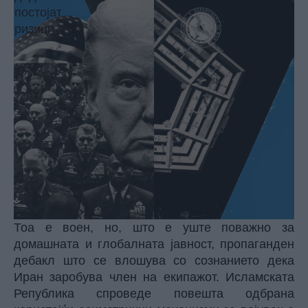
Тоа е воен, но, што е уште поважно за
домашната и глобалната јавност, пропаганден
дебакл што се влошува со сознанието дека
Иран заробува член на екипажот. Исламската
Република спроведе повешта одбрана