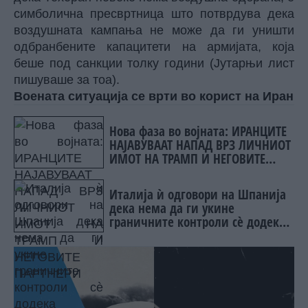
симболична пресвртница што потврдува дека
воздушната кампања не може да ги уништи
одбранбените капацитети на армијата, која
беше под санкции толку години (Јутарњи лист
пишуваше за тоа).
Воената ситуација се врти во корист на Иран
Нова фаза во војната: ИРАНЦИТЕ
НАЈАВУВААТ НАПАД ВРЗ ЛИЧНИОТ
ИМОТ НА ТРАМП И НЕГОВИТЕ
ПАРТНЕРИ
Италија ѝ одговори на Шпанија
дека нема да ги укине
граничните контроли сè додека
постојат ризици