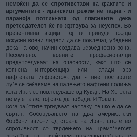
немоќен да се спротивстави на фактите и
аргументите - иранскиот режим не падна - и
параноја поттикната од гласините дека
претседателот ќе го жртвува за неуспех.
Во
превентивна акција, тој ги принуди тројца
искусни воени лидери да се повлечат, убедени
дека на овој начин создава безбедносна зона.
Несомнено, воените професионалци
предупредуваат на опасности, како што се
копнена интервенција или напади врз
нафтената инфраструктура - ние постарите
луѓе се сеќаваме на палењето нафтени полиња
кога Ирак се повлекуваше од Кувајт. На Хегеста
не му е гајле, тој сака да победи. И Трамп.
Кога работите тргнуваат наопаку, тешко е да се
свртат. Соборувањето на два американски
борбени авиони од страна на Иран, што е во
спротивност со тврдењето на Трамп/Хегсет
дека Техеран повеќе нема воздушна одбрана, е