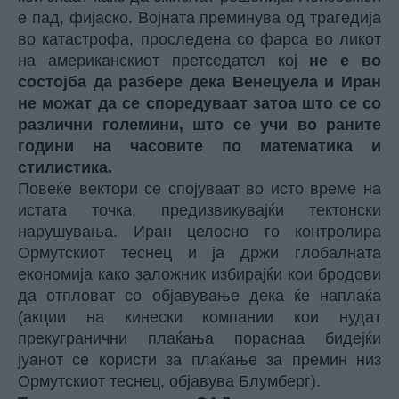
е пад, фијаско. Војната преминува од трагедија
во катастрофа, проследена со фарса во ликот
на американскиот претседател кој
не е во
состојба да разбере дека Венецуела и Иран
не можат да се споредуваат затоа што се со
различни големини, што се учи во раните
години на часовите по математика и
стилистика.
Повеќе вектори се спојуваат во исто време на
истата точка, предизвикувајќи тектонски
нарушувања. Иран целосно го контролира
Ормутскиот теснец и ја држи глобалната
економија како заложник избирајќи кои бродови
да отпловат со објавување дека ќе наплаќа
(акции на кинески компании кои нудат
прекугранични плаќања пораснаа бидејќи
јуанот се користи за плаќање за премин низ
Ормутскиот теснец, објавува
Блумберг
).