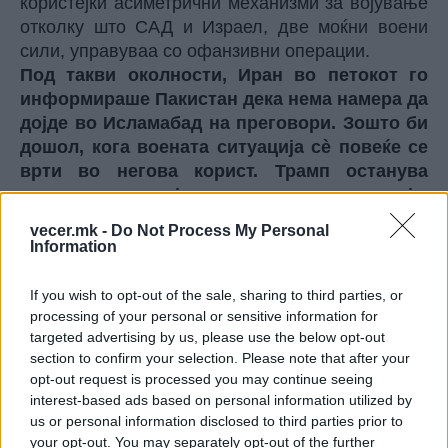
користејќи асиметрични механизми за војување
отколку што САД и Израел, две моќни воени
сили, управуваа со офанзивни операции.
Под такви околности, Иран во петокот го
информираше Пакистан дека нема намера да
дојде во Исламабад на преговори. Зошто би
дошол, кога воената ситуација сè повеќе се
врти во негова корист. Трамп останува
затворен во својата ментална имагинација,
па во петокот тврди дека преговорите
vecer.mk -
Do Not Process My Personal
продолжуваат. А потоа Иран, за да го збуни
Information
непријателот, во саботата објави дека може
да преговара, но само за барањата што ги
If you wish to opt-out of the sale, sharing to third parties, or
поставил, а не за американските.
processing of your personal or sensitive information for
targeted advertising by us, please use the below opt-out
Катар известува дека не сака да биде нов
section to confirm your selection. Please note that after your
посредник. Земјите од Персискиот Залив
opt-out request is processed you may continue seeing
стануваат свесни дека веројатно наскоро ќе се
interest-based ads based on personal information utilized by
соочат со Иран, кој можеби не е неоспорен
us or personal information disclosed to third parties prior to
победник поради тешките уништувања што ги
your opt-out. You may separately opt-out of the further