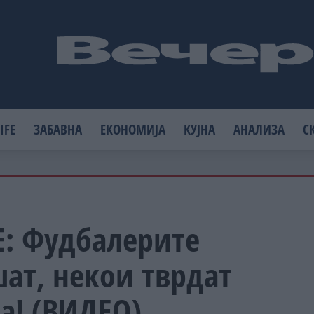
IFE
ЗАБАВНА
ЕКОНОМИЈА
КУЈНА
АНАЛИЗА
С
Е: Фудбалерите
ат, некои тврдат
а! (ВИДЕО)