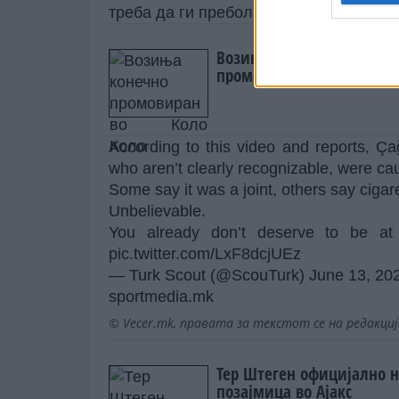
треба да ги преболиме овие работи?“,
Возиња конечно
промовиран во Коло Кол
According to this video and reports, Ç
who aren’t clearly recognizable, were c
Some say it was a joint, others say cigar
Unbelievable.
You already don’t deserve to be a
pic.twitter.com/LxF8dcjUEz
— Turk Scout (@ScouTurk)
June 13, 20
sportmedia.mk
© Vecer.mk, правата за текстот се на редакци
Тер Штеген официјално 
позајмица во Ајакс