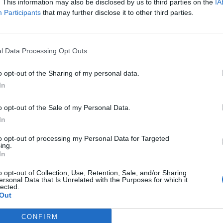
. This information may also be disclosed by us to third parties on the
IA
Participants
that may further disclose it to other third parties.
l Data Processing Opt Outs
o opt-out of the Sharing of my personal data.
јави видео кое ги загрижи сите навивачи на
In
 пред нивниот прв натпревар на Светското
o opt-out of the Sale of my Personal Data.
рв натпревар на Светското првенство против
In
нарушена од видео на кое се гледаат тројца
 балконот од хотелот каде што престојувале.
to opt-out of processing my Personal Data for Targeted
ing.
лар Сојунџу и уште двајца репрезентативци,
In
аат, наводно биле фатени како пушат.
инт, додека други велат дека станува збор за
o opt-out of Collection, Use, Retention, Sale, and/or Sharing
ersonal Data that Is Unrelated with the Purposes for which it
рските навивачи, па многумина веќе почнаа
lected.
лучај, барајќи итно исклучување на лицата кои
Out
лска асоцијација.
т“, „Сепак сте губитници“, „Ова е штета, дали
CONFIRM