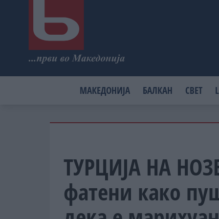
МАКЕДОНИЈА
БАЛКАН
СВЕТ
L
ТУРЦИЈА НА НОЗ
фатени како пуш
дека е марихуан