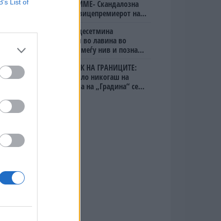
B’s List of
ОСЛОБОДИМЕ- Скандалозна
објава на вицепремиерот на
Црна Гора
Исчезнаа десетмина
алпинисти во лавина во
Пакистан- меѓу нив и познат
Непалец
БЕЛ ШТРАЈК НА ГРАНИЦИТЕ:
Вака не било никогаш на
„Евзони“, а на „Градина“ се
чека и пет часа