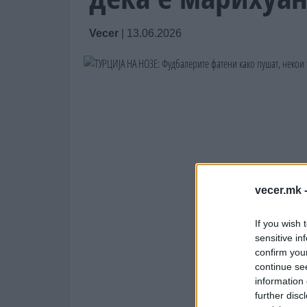
Vecer
|
13.06.2026
vecer.mk 
If you wish 
sensitive in
confirm you
continue se
information 
further disc