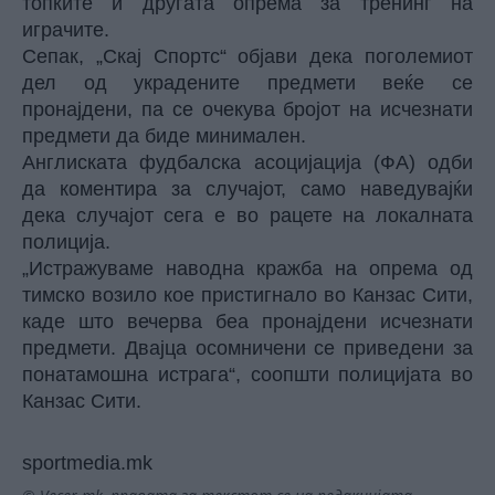
топките и другата опрема за тренинг на
играчите.
Сепак, „Скај Спортс“ објави дека поголемиот
дел од украдените предмети веќе се
пронајдени, па се очекува бројот на исчезнати
предмети да биде минимален.
Англиската фудбалска асоцијација (ФА) одби
да коментира за случајот, само наведувајќи
дека случајот сега е во рацете на локалната
полиција.
„Истражуваме наводна кражба на опрема од
тимско возило кое пристигнало во Канзас Сити,
каде што вечерва беа пронајдени исчезнати
предмети. Двајца осомничени се приведени за
понатамошна истрага“, соопшти полицијата во
Канзас Сити.
sportmedia.mk