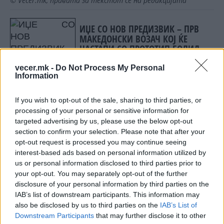
© Vecer.mk, правата за текстот се на редакцијата
ИЏЕ СО НОВ ПРЕДИЗВИК – ПРВ
МАКЕДОНСКИ ВОЗАЧ КОЈ ЌЕ
НАСТАПИ СО ПРОТОТИП БОЛИД
vecer.mk -
Do Not Process My Personal
Њукасл го официјализираше
Information
новиот тренер и ги шокира сите!
(ФОТО)
If you wish to opt-out of the sale, sharing to third parties, or
processing of your personal or sensitive information for
targeted advertising by us, please use the below opt-out
section to confirm your selection. Please note that after your
opt-out request is processed you may continue seeing
НАЈЧИТАНИ ВО ПОСЛЕДНИ 7 ДЕНА
interest-based ads based on personal information utilized by
us or personal information disclosed to third parties prior to
Ахмети кажа што го мачи:
your opt-out. You may separately opt-out of the further
СЛУШАМ, САКААТ ДА СЕ СУДИ
disclosure of your personal information by third parties on the
ЗА ВОЕНИТЕ ЗЛОСТРОСТВА НА
IAB’s list of downstream participants. This information may
УЧК...
also be disclosed by us to third parties on the
IAB’s List of
ИСТОРИСКО ОБЕДИНУВАЊЕ НА
Downstream Participants
that may further disclose it to other
МАКЕДОНЦИТЕ ВО СРБИЈА: