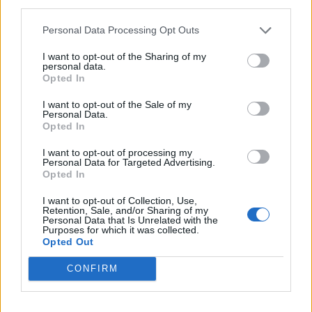
third parties.
ФОРМИРАН МАКЕДОНСКИОТ
НАЦИОНАЛЕН СОЈУЗ
Personal Data Processing Opt Outs
УЛЦИЊ Е АЛБАНСКИ, ЌЕ ГО
ОСЛОБОДИМЕ- Скандалозна
I want to opt-out of the Sharing of my
објава на вицепремиерот на
personal data.
Црна Гора
Opted In
ПРЕДУПРЕДЕНИ СЕ: „Бугарија
итно ја преиспитува својата
I want to opt-out of the Sale of my
одлука“
Personal Data.
Opted In
ТЕМПЕРАТУРАТА ВО СРЕДА ЌЕ
БИДЕ ЗА НА ЛЕКАР, а потоа...
I want to opt-out of processing my
Personal Data for Targeted Advertising.
Opted In
СУДСКАТА МАФИЈА РАБОТИ
ВАКА - Судијата Вулнет Винца
I want to opt-out of Collection, Use,
Retention, Sale, and/or Sharing of my
е пензиониран, три дена
Personal Data that Is Unrelated with the
откако му го врати пасошот
Purposes for which it was collected.
Северна Кореја и Русија градат
на бизнисменот Марковски
Opted Out
мистериозен мост
CONFIRM
ТЕЖОК ДЕН И ЈАВНО
ДЕМОЛИРАЊЕ НА ФИЛИПЧЕ: