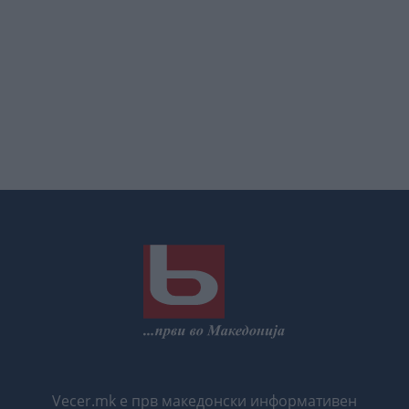
Vecer.mk е прв македонски информативен