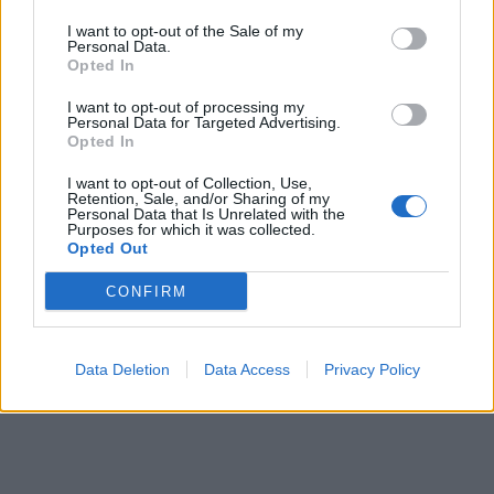
СУДСКАТА МАФИЈА РАБОТИ
I want to opt-out of the Sale of my
ВАКА - Судијата Вулнет Винца
Personal Data.
Opted In
е пензиониран, три дена
откако му го врати пасошот
Северна Кореја и Русија градат
I want to opt-out of processing my
на бизнисменот Марковски
Personal Data for Targeted Advertising.
мистериозен мост
Opted In
I want to opt-out of Collection, Use,
Исчезнаа десетмина
Retention, Sale, and/or Sharing of my
алпинисти во лавина во
Personal Data that Is Unrelated with the
Пакистан- меѓу нив и познат
Purposes for which it was collected.
Opted Out
Непалец
УЛЦИЊ Е АЛБАНСКИ, ЌЕ ГО
ОСЛОБОДИМЕ- Скандалозна
CONFIRM
објава на вицепремиерот на
Црна Гора
БЕЛ ШТРАЈК НА ГРАНИЦИТЕ:
Data Deletion
Data Access
Privacy Policy
Вака не било никогаш на
„Евзони“, а на „Градина“ се
чека и пет часа