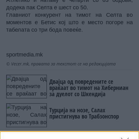
Атлетико и натаму е четврти со 63 бодови,
додека пак Селта е шест со 50.
Главниот конкурент на тимот на Селта во
моментов е Бетис кој што е место погоре на
табелата со три бода повеќе.
sportmedia.mk
© Vecer.mk, правата за текстот се на редакцијата
Двајца од повредените се
враќаат во тимот на Хиберниан
за дуелот со Шкендија
Турција на нозе, Салах
пристигнува во Трабзонспор