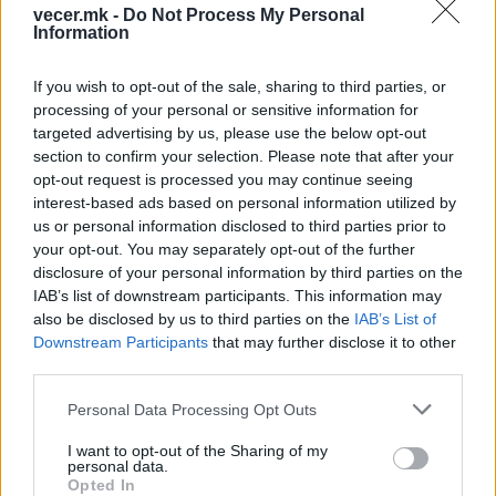
vecer.mk -
Do Not Process My Personal
Information
НАЈЧИТАНИ ВО ПОСЛЕДНИ 7 ДЕНА
If you wish to opt-out of the sale, sharing to third parties, or
processing of your personal or sensitive information for
Ахмети кажа што го мачи:
СЛУШАМ, САКААТ ДА СЕ СУДИ
targeted advertising by us, please use the below opt-out
ЗА ВОЕНИТЕ ЗЛОСТРОСТВА НА
section to confirm your selection. Please note that after your
УЧК...
opt-out request is processed you may continue seeing
ИСТОРИСКО ОБЕДИНУВАЊЕ НА
interest-based ads based on personal information utilized by
МАКЕДОНЦИТЕ ВО СРБИЈА:
us or personal information disclosed to third parties prior to
ФОРМИРАН МАКЕДОНСКИОТ
your opt-out. You may separately opt-out of the further
НАЦИОНАЛЕН СОЈУЗ
disclosure of your personal information by third parties on the
ТЕЖОК ДЕН И ЈАВНО
IAB’s list of downstream participants. This information may
ДЕМОЛИРАЊЕ НА ФИЛИПЧЕ:
Мицкоски откри дека
also be disclosed by us to third parties on the
IAB’s List of
човекот појма нема од
Downstream Participants
that may further disclose it to other
ПРЕДУПРЕДЕНИ СЕ: „Бугарија
ништо, освен за кеш
third parties.
итно ја преиспитува својата
одлука“
Personal Data Processing Opt Outs
ТЕМПЕРАТУРАТА ВО СРЕДА ЌЕ
I want to opt-out of the Sharing of my
БИДЕ ЗА НА ЛЕКАР, а потоа...
personal data.
Opted In