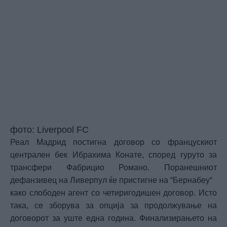
фото: Liverpool FC
Реал Мадрид постигна договор со францускиот
централен бек Ибрахима Конате, според гуруто за
трансфери Фабрицио Романо. Поранешниот
дефанзивец на Ливерпул ќе пристигне на “Бернабеу“
како слободен агент со четиригодишен договор. Исто
така, се зборува за опција за продолжување на
договорот за уште една година. Финализирањето на