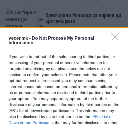
Кристијано Роналдо со порака до
критичарите
vecer.mk -
Do Not Process My Personal
Манчини се извини за
Information
претходно: Многу ми е жал!
Беше исто како да ја губиш
If you wish to opt-out of the sale, sharing to third parties, or
жената на својот живот!
processing of your personal or sensitive information for
targeted advertising by us, please use the below opt-out
section to confirm your selection. Please note that after your
opt-out request is processed you may continue seeing
НАЈЧИТАНИ ВО ПОСЛЕДНИ 7 ДЕНА
interest-based ads based on personal information utilized by
us or personal information disclosed to third parties prior to
МАКЕДОНИЈА ИМА СВЕТСКА
your opt-out. You may separately opt-out of the further
ПИСТА: Огромниот Боинг 777
disclosure of your personal information by third parties on the
на индиската претседателка
IAB’s list of downstream participants. This information may
на Меѓународниот Аеродром
also be disclosed by us to third parties on the
IAB’s List of
УАПСЕН МАКЕДОНЕЦОТ АНДРЕЈ
Скопје
Downstream Participants
that may further disclose it to other
ТАНАСКОВСКИ, ЧЛЕН НА