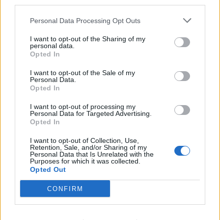
third parties.
КАВАЧКИ КЛАН (ФОТО)
СКОКНА МИНИМАЛНИОТ
Personal Data Processing Opt Outs
ИЗНОС ЗА К-15: Еве колку
пари ќе ви легнат на сметка
I want to opt-out of the Sharing of my
personal data.
годинава
Opted In
Црна Гора ја уапси жената која
ги БРАНЕЛА ДЕЦАТА И СВОЕТО
I want to opt-out of the Sale of my
КУЧЕ РАСПАРЧЕНО ОД
Personal Data.
ШАРПЛАНИНЕЦ?!
Opted In
ЗА БЕРТА ОД АВСТРИЈА
НАЈСКАПАТА, ЗА МАРИЈА ОД
I want to opt-out of processing my
ГРЦИЈА - НАЈЕФТИНАТА
Personal Data for Targeted Advertising.
Opted In
(Видео) СНИМКА СО ПАРИ КОИ
ЈА НАПУШТААТ АЛБАНИЈА, се
I want to opt-out of Collection, Use,
тврди дека се на Еди Рама
Retention, Sale, and/or Sharing of my
Personal Data that Is Unrelated with the
Purposes for which it was collected.
ПРЕСВРТ И ПРОТЕСТИ ВО
Opted Out
УКРАИНА, Зеленски доби
ултиматум: „Мора да си оди,
CONFIRM
крајниот рок е петок!“
Дубаи остана без туристи- им
даваат награди на оние кои