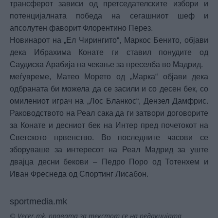
трансферот зависи од претседателските избори и
потенцијалната победа на сегашниот шеф и
апсолутен фаворит Флорентино Перез.
Новинарот на „Ел Чирингито“, Маркос Бенито, објави
дека Ибрахима Конате ги ставил понудите од
Саудиска Арабија на чекање за преселба во Мадрид.
меѓувреме, Матео Морето од „Марка“ објави дека
одбраната би можела да се засили и со десен бек, со
омилениот играч на „Лос Бланкос“, Дензел Дамфрис.
Раководството на Реал сака да ги затвори договорите
за Конате и десниот бек на Интер пред почетокот на
Светското првенство. Во последните часови се
зборуваше за интересот на Реал Мадрид за уште
двајца десни бекови – Педро Поро од Тотенхем и
Иван Фреснеда од Спортинг Лисабон.
sportmedia.mk
© Vecer.mk, правата за текстот се на редакцијата